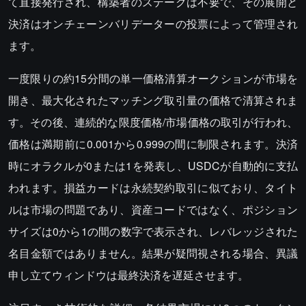
て直接発行され、構築者のステークは不要で、その展開と
決済はオンチェーンバリデーターの投票によって管理され
ます。
一度限りの約15分間の単一価格清算オークションが市場を
開き、最大化されたマッチング取引量の価格で清算されま
す。その後、連続的な限度価格/市場価格の取引が行われ、
価格は満期前に0.001から0.999の間に制限されます。決済
時にオラクルが0または1を発表し、USDCが自動的に支払
われます。損益カードは永続契約取引に似ており、タイト
ルは市場の問題であり、資産コードではなく、ポジション
サイズは0から1の間の数字で表示され、レバレッジされた
名目金額ではありません。結果が疑問視される場合、異議
申し立てウィンドウは最終決済を遅延させます。