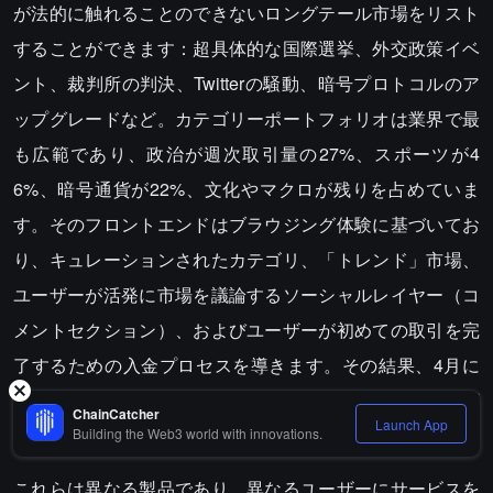
が法的に触れることのできないロングテール市場をリスト
することができます：超具体的な国際選挙、外交政策イベ
ント、裁判所の判決、Twitterの騒動、暗号プロトコルのア
ップグレードなど。カテゴリーポートフォリオは業界で最
も広範であり、政治が週次取引量の27%、スポーツが4
6%、暗号通貨が22%、文化やマクロが残りを占めていま
す。そのフロントエンドはブラウジング体験に基づいてお
り、キュレーションされたカテゴリ、「トレンド」市場、
ユーザーが活発に市場を議論するソーシャルレイヤー（コ
メントセクション）、およびユーザーが初めての取引を完
了するための入金プロセスを導きます。その結果、4月に
は64.6万人の月間アクティブユーザーを持ち、このカテゴ
ChainCatcher
Launch App
リで最も深い非スポーツ流動性を持っています。
Building the Web3 world with innovations.
これらは異なる製品であり、異なるユーザーにサービスを