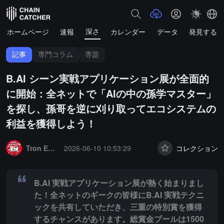
深さ
ホームページ
速報
カレンダー
データ
発見する
記事
専門コラム
専題
B.AI シーン実戦アプリケーション展が全面的
に開始：全ネットで「AIの中の孫学マスター」
を探し、孫哥を逆に刈り取ってエコシステムの
利益を獲得しよう！
Summary:
B.AI 実戦アプリケーション展が熱く始まりました！全ネッ
Tron Eco News
2026-06-10 10:53:29
コレクション
B.AI 実戦アプリケーション展が熱く始まりまし
た！全ネットのギークの皆様にB.AI 実戦テクニ
ックを共有していただき、三重の特別賞を獲得
するチャンスがあります。総賞金プールは1500