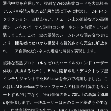
通信中枢を利用して、複雑なWeb3基盤コードを大規模モ
デルが直接読み取れる汎用言語に正確に翻訳し、DeFiイン
タラクション、自動支払い、チェーン上の追跡などの高頻
度シーンをカバーするSkillsコンポーネントを前置きして封
装しました。この一連の基盤のシームレスな噛み合わせに
より、開発者はゼロから構築する複雑さから完全に解放さ
れ、コア自動化ビジネスの迅速な展開を実現します。
複雑な基盤プロトコルをゼロのハードルのエンドユーザー
体験に変換するために、B.AIは開箱即用のデスクトップ型
インテリジェント中枢BAIclawを全力で構築しました。こ
れはLLM Servicesプラットフォームの極限の計算力をサポ
ートするだけでなく、実戦価値の高い70以上の高頻度Skill
sを提供します。一般ユーザーは何のコード基礎も必要な
く、自然言語で指示を出すか、BAIclawをTelegram、Disco