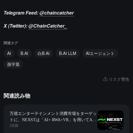
Telegram Feed:
@chaincatcher
X (Twitter):
@ChainCatcher_
関連タグ
AI
B.AI
白B.AI
B.AI LLM
AIエージェント
孫宇晨
リスク警告
関連読み物
万億エンターテインメント消費市場をターゲッ
トに、NEXSTは「AI+ RWA+VR」を用いてAI
2日前
アイドル時代の「JYP」を構築します。