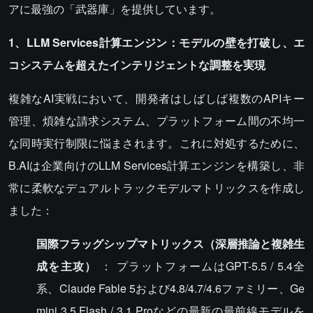
アに最強の「武器庫」を提供しています。
1、LLM Services計算エンジン：モデルの壁を打破し、エ
コシステムを超えたインテリジェントな調整を実現
複雑なAI実戦において、開発者はしばしば複数のAPIキー
管理、煩雑な請求システム、プラットフォーム間の不均一
な同時実行制限に悩まされます。これに対処するために、
B.AIは企業向けのLLM Services計算エンジンを構築し、非
常に柔軟なデュアルトラックモデルマトリックスを作成し
ました：
国際フラッグシップマトリックス（深層推論と複雑生
成を主攻）
： プラットフォームはGPT-5.5 / 5.4全
系、Claude Fable 5および4.8/4.7/4.6ファミリー、Ge
mini 3.5 Flash / 3.1 Proなどの最新の最前線モデルを