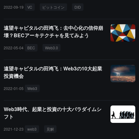
2022-09-19
VC
ビットコイン
DID
遠望キャピタルの田鸿飞：去中心化の信仰崩
壊？BECアーキテクチャを見てみよう
2022-05-04
BEC
Web3.0
遠望キャピタルの田鸿飞：Web3の10大起業
投資機会
2022-01-05
Web3
Web3時代、起業と投資の十大パラダイムシ
フト
2021-12-23
web3
見解