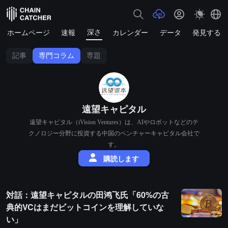
深さ
ホームページ
速報
カレンダー
データ
発見する
記事
専門コラム
専題
遠望キャピタル
遠望キャピタル（iVision Ventures）は、AIやロボットなどのテ
クノロジー分野に投資する中国のベンチャーキャピタル会社で
す。
購読します
対話：遠望キャピタルの田鸿飞氏「60%の古
典的VCはまだビットコインを理解していな
い」