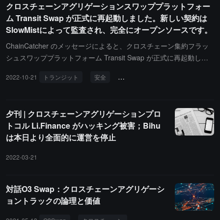
クロスチェーンアグリゲーションスワッププラットフォー
ム Transit Swap が正式に再起動しました。新しい契約は
SlowMistによって監査され、完全にオープンソースです。
ChainCatcher のメッセージによると、クロスチェーン集約フラッ
シュスワッププラットフォーム Transit Swap が正式に再起動しま
した。新しい契約は完全にオープンソースであり、SlowMist テクノ
2022-10-21
トランジット
安全
クロスチェーンアグリゲーション
ロジーによって契約のセキュリティ監査が完了し、最大 100 万ドル
のセキュリティ脆弱性報奨金が提供されます。今回のメンテナンス
アップグレードには以下の内容が含まれています：1）Transit Swa
夕刊 | クロスチェーンアグリゲーションプロ
p は契約レベルでユーザーの権限を最適化し、個別モジュールによ
トコル Li.Finance がハッキング被害；Bihu
るユーザー権限の管理を廃止しました。2）Transit Swap のクロス
は本日より全面的に運営を停止
チェーンブリッジの相互作用を最適化し、クロスチェーンブリッジ
内の資金が悪意を持って移動されるのを防ぎます。ホワイトリスト
2022-03-21
メカニズムを採用し、外部呼び出しの権限を減少させます。3）Tra
nsit Swap の契約を全面的にアップグレードし、旧バージョンの契
約権限を廃止し、新しい契約は完全にオープンソースで、SlowMist
対話O3 Swap：クロスチェーンアグリゲーシ
テクノロジーによって契約のセキュリティ監査が完了しました。
ョントラックの論理と価値
4）Transit Swap のウェブサイトは正式にK線、資金プールなどの