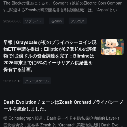
The Blockの報道によると、Sovright（以前のElectric Coin Compan
yに関連するZcashの研究開発非営利後継組織）は、"Argos"という
名前のウォレット復元ツールを正式に発表しました。このツール
2026-06-30
ソブライト
ゼcash
アルゴス
は、2022年に旧版ZEC Wallet Liteのメンテナンスが停止されたため
に"行き詰まった"資金を早期のZcashユーザーが復元するのを助け
ることを目的としています。Sovrightの執行董事会主席であるMich
早報 | Grayscaleが初のプライバシーコイン現
elle Laiは、Argosはユーザーが旧ウォレットの助記詞を保持してい
物ETF申請を提出；Ellipticが6.7億ドルの評価
る場合に、影響を受けた資産を復元できると述べましたが、特定の
額で1.2億ドルの資金調達を完了；Bitmineは
シールドアドレスにのみ関与しているため、影響を受けた規模を正
2026年末までに5%のイーサリアム供給量を
確に統計することはできません。ただし、"金額はかなりのもの"と
保有する計画。
推定され、主に早期の長期保有者グループに集中しています。彼女
はこの問題をコミュニティが長期間未解決の"技術的な穴"と呼び、
2026-05-13
グレースケール
プライバシーコイン
ETF
エリプテ
目立たないがユーザーの信頼を持続的に侵食していると述べまし
た。Sovrightは現在、3名のコアメンバーのみで構成されており、全
員が以前のBootstrapシステムから来ています。チームは同時に、
Dash EvolutionチェーンはZcash Orchardプライバシープ
算力の集中度を下げ、ネットワークの分散化を高めるためのプライ
ールを統合しました。
バシー型Zcashマイニングプールのテストも行っています。この組
据 Cointelegraph 报道，Dash 是一个具有隐私保护功能的 Layer-1
織の前身のガバナンス構造は以前に大きな調整を経ており、Electric
区块链协议，宣布将 Zcash 的 "Orchard" 屏蔽池集成到 Dash Evoluti
Coin Companyの従業員は集団で退職し、新しい実体であるZcash