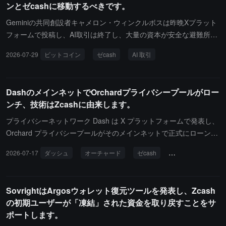
ンとゼcashに移動するべきです。
量が 60 メガワットを超えると述べています。Fortitude は、ナスダ
ック上場企業 HeartSciences Inc. との提案された合併を進めてお
Geminiの共同創設者キャメロン・ウィンクルボスは昨晩Xプラット
り、これが完了すれば、DCG 傘下のこの鉱業企業は公開上場の地
フォームで投稿し、AI取引は終了し、大量の資本が安全な避難所を
位を得ることになります。2026 年第1四半期には、Zcash が Fortit
探していると述べ、"宇宙で最も堅固な通貨"------ビットコインとZc
2026-07-29
ビットコイン
ゼcash
AI 取引
ude の鉱業収入の 61% を占めており、ビットコインの割合は 36%
ashに回帰する時が来たと述べました。火曜日、韓国のKOSPI指数
に減少しています。
は10.84%暴落し、サムスン電子は13.4%下落、SKハイニックスは1
4.7%下落、日本の日経225は約4%下落しました。
DashのメインネットでOrchardプライバシープールがロー
ンチ、技術はZcashに由来します。
プライバシーネットワーク Dash は X プラットフォームで発表し、
Orchard プライバシープールがそのメインネットで正式にローンチ
されたことを示しました。技術は Zcash の Orchard プロトコルに
2026-07-17
ダッシュ
オーチャード
ゼcash
メインネット
基づいており、1 秒の確認と約 20 秒でのウォレット同期をサポー
トしています。Dash は、プライバシー安定コインおよびその他の
資産のプライバシー機能が今後リリースされると述べています。
SovrightはArgosウォレット復元ツールを発表し、Zcash
の初期ユーザーが「凍結」された資金を取り戻すことをサ
ポートします。