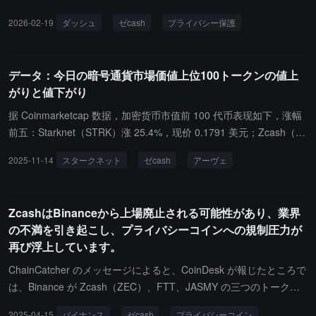
on 链中，Dash Evolution 链是 L1 网络上的二级层，支持智能合约功
Open Development Lab（ZODL）を設立しました。ZODLはParadi
2026-02-19
ダッシュ
ゼcash
プライバシー保護
能。该集成将在网络安全审计完成后上线，预计将于 3 月份推出。初
gmやa16zなどの機関からの支援を受け、Zcash関連の製品開発に
期，该集成将支持 Zcash 的基本转账功能。公告称，该交易将在 Ev
注力しています。SovrightはZODLとの対立関係はないことを強調
olution 链上从一方转移到另一方，后续升级将为代币化现实世界资产
し、Zcashエコシステム内の"長期的な残留問題"、特にウォレット
データ：今日の暗号通貨市場価値上位100トークンの値上
（RWA）添加 Orchard 的隐私功能。
の可用性やインフラの安定性などの重要な痛点の解決に引き続き注
がりと値下がり
力すると述べました。
据 Coinmarketcap 数据，加密货币市值前 100 代币表现如下，涨幅
前五：Starknet（STRK）涨 25.4%，现价 0.1791 美元；Zcash（Z
EC）涨 19.09%，现价 584.09 美元；Dash（DASH）涨 13.88%，
2025-11-14
スタークネット
ゼcash
アーヴェ
现价 76.22 美元；Monero（XMR）涨 4.04%，现价 394.36 美元；
Maple Finance（SYRUP）涨 3.4%，现价 0.477 美元。跌幅前五：
Aave（AAVE）跌 14.91%，现价 177.62 美元；Story IP（IP）跌 1
ZcashはBinanceから上場廃止される可能性があり、業界
4.22%，现价 3.23 美元；Jupiter（JUP）跌 12.64%，现价 0.2921
の不満を引き起こし、プライバシーコインへの規制圧力が
美元；Aerodrome Finance（AERO）跌 12.48%，现价 0.8433 美
再び浮上しています。
元；Pepe（PEPE）跌 11.59%，现价 0.05181 美元。
ChainCatcher のメッセージによると、CoinDesk が報じたところで
は、Binance が Zcash（ZEC）、FTT、JASMY の三つのトークン
のうちの一つを上場廃止するかどうかの投票を開始し、プライバシ
2025-04-15
バイナンス
ゼcash
プライバシーコイン