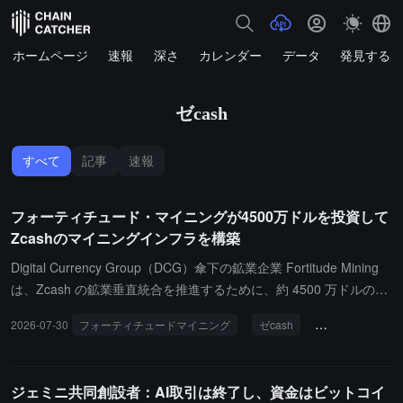
ホームページ
速報
深さ
カレンダー
データ
発見する
ゼcash
すべて
記事
速報
フォーティチュード・マイニングが4500万ドルを投資して
Zcashのマイニングインフラを構築
Digital Currency Group（DCG）傘下の鉱業企業 Fortitude Mining
は、Zcash の鉱業垂直統合を推進するために、約 4500 万ドルの調
達契約を締結しました。この契約には、鉱業ハードウェアとネブラ
2026-07-30
フォーティチュードマイニング
ゼcash
マイニングの拡
スカ州のインフラが含まれています。この拡張には、3150 万ドル
の鉱機調達のコミットメントと、合計 1390 万ドルの取得が含まれ
ており、対象には電力契約、土地、建物、鉱業設備が含まれていま
ジェミニ共同創設者：AI取引は終了し、資金はビットコイ
す。Fortitude は、2026 年までにその管理下のデータセンターの容