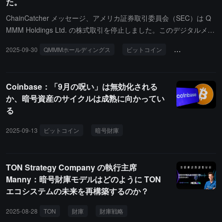
た。
ChainCatcher メッセージ、アメリカ証券取引委員会（SEC）は Q
MMM Holdings Ltd. の株式取引を停止しました。このデジタルメデ
ィア広告会社の株価は、3週間足らずで約 1000% 急騰しました。S
2025-09-30
QMMMホールディングス
ビットコイン
イーサリアム
EC はこの株がソーシャルメディアの影響を受けて操作されている
可能性があると述べています。QMMM の株価は今月初めに会社が
「多様な暗号通貨ファンド」を設立することを発表して以来、95
Coinbase：「9月の呪い」は無効化される
9% 上昇しました。このファンドの初期規模は 1 億ドルに達し、主
か、暗号資産のサイクルは成熟に向かってい
に Bitcoin、Ethereum、Solana に投資されます。
る
2025-09-13
ビットコイン
暗号財庫
PvP段階
価格予測
マ
TON Strategy Company の執行主席
Manny：暗号財庫モデルはどのように TON
エコシステムの未来を再構築するのか？
2025-08-28
TON
財庫
財庫戦略