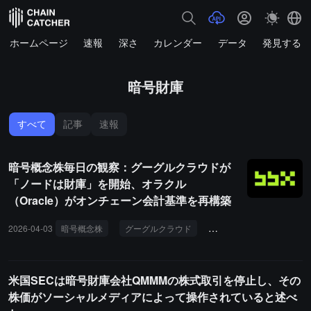
ホームページ
速報
深さ
カレンダー
データ
発見する
暗号財庫
すべて
記事
速報
暗号概念株毎日の観察：グーグルクラウドが
「ノードは財庫」を開始、オラクル
（Oracle）がオンチェーン会計基準を再構築
2026-04-03
暗号概念株
グーグルクラウド
Web3
デジタル資産
米国SECは暗号財庫会社QMMMの株式取引を停止し、その
株価がソーシャルメディアによって操作されていると述べ