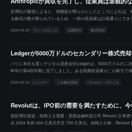
Anthropicが買収を完了し、従業員は楽観
彭博社の報道によると、情報筋が明らかにしたところによれば、A
る株式の数が限られているため、一部の投資家は計画通りにでき
最新の取引に基づくと、会社の評価額は3,500億ドルです。今回の
2026-04-09
アンソロピック
公開買付
株式売却
従業員は、Anthropicが今後行う予定の初回公開株式（IP
引は、会社の年次収入が増加する中で、従業員が会社の将来に楽観的
300億ドルを超えたと発表しました。
Ledgerが5000万ドルのセカンダリー株式
パリに本社を置くデジタル資産会社Ledgerは、5000万ドル
昨年の第4四半期に完了しました。ある初期投資家がこの取引で
2026-03-24
レジャー
二次株式売却
パスカル・ゴティエ
Revolutは、IPO前の需要を満たすため
据彭博社报道，知情人士透露，英国金融科技公司 Revolut 
从 2024 年的 450 亿美元升至 750 亿美元。知情人士称，
规模或时间做出决定。投资者及银行家密切关注 Revolut 融资进