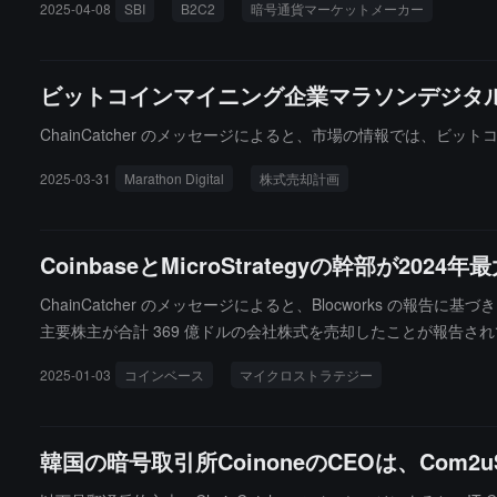
2025-04-08
SBI
B2C2
暗号通貨マーケットメーカー
ビットコインマイニング企業マラソンデジタル
ChainCatcher のメッセージによると、市場の情報では、ビットコ
2025-03-31
Marathon Digital
株式売却計画
CoinbaseとMicroStrategyの幹部が
ChainCatcher のメッセージによると、Blocworks の報告
主要株主が合計 369 億ドルの会社株式を売却したことが報告されて
6.36 億ドルで第 8 位、MicroStrategy の CEO マイケル
2025-01-03
コインベース
マイクロストラテジー
ンしており、この金額には彼の信託が売却した COIN 株式およびファン
ています。これらの金額により、Coinbase は昨年の内部売却
韓国の暗号取引所CoinoneのCEOは、Co