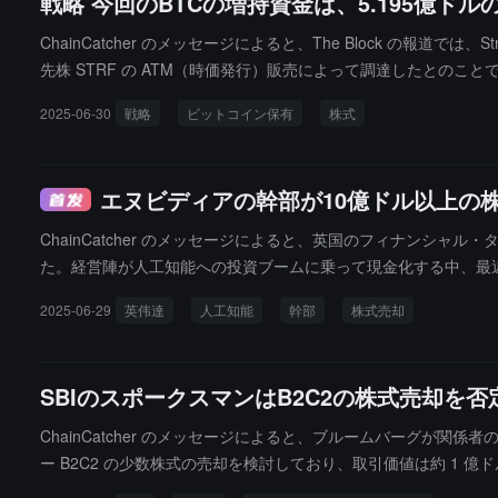
戦略 今回のBTCの増持資金は、5.195億ド
ChainCatcher のメッセージによると、The Block の報道で
先株 STRF の ATM（時価発行）販売によって調達したとのことです。先
発行および販売可能な MSTR 株が 181 億ドル相当残っていると述べて
2025-06-30
戦略
ビットコイン保有
株式
株が 205 億ドル相当残っています。同時に、同社は 2,970 万ドルで 
それぞれ 210 億ドルおよび 21 億ドルの ATM 発行計画を持
ビットコインの取得に充てることを目的としています（元々は「42/
エヌビディアの幹部が10億ドル以上の
ChainCatcher のメッセージによると、英国のフィナンシャル
た。経営陣が人工知能への投資ブームに乗って現金化する中、最近
歴史的な高値に達するタイミングでした。以前、投資家は英偉達
2025-06-29
英伟達
人工知能
幹部
株式売却
上昇の前に、英偉達は波乱の一年を経験しました：貿易緊張や他国の
は、黄仁勲のすべての売却行為は 3 月に策定された予め設定さ
大部分を保有しています。VerityData の研究副社長ベン
SBIのスポークスマンはB2C2の株式売却
格に回復するのを待っていました。」と評価しています。
ChainCatcher のメッセージによると、ブルームバーグが
ー B2C2 の少数株式の売却を検討しており、取引価値は約 
係者は匿名を希望しています。SBI ホールディングスの広報担当者