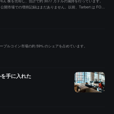
10 回 CRCL 株を売却し、合計で約 3077 万ドルの減持を行っています。
います。レオポルドはこの事件について「全責任を負う」と述べ、
市場での増持記録はまだありません。以前、Tarbert は FOX
としています。
ており、Circle がインターネット金融インフラの構築という使命を
T は、ステーブルコイン市場の約 59% のシェアを占めています。
ドルを手に入れた