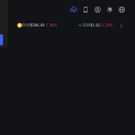
BNB
$586.49
-1.36%
XRP
$1.02
-2.23%