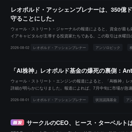
レオポルド・アッシェンブレナーは、350億ド
守ることにした。
ウォール・ストリート・ジャーナルの報道によると、資金が最も厳しい時期に
イアキャピタルが主導する投資家たちである。この取引は水曜日
poldは最終的にAnthropicなどの未上場企業の株式を保
2026-08-02
レオポルド・アッシェンブレナー
アンソロピック
することを選んだと述べた。
「AI株神」レオポルド基金の爆死の裏側：Ant
ウォール・ストリート・エンジンの報道によると、「AI株神」
詳細が明らかになりました。報道によれば、7月中旬に市場が急
ーなどの銀行によるマージン監視が発動し、追加のマージン要求
2026-08-01
レオポルド・アッシェンブレナー
状況認識基金
ア
強制売却→さらなる価格低下」というサイクルが形成されました
リーノークスとセコイアキャピタルが主導するコンソーシアムと初
けて、レオポルドは決定を変更し、プライベート資産ポートフォ
サークルのCEO、ヒース・ターベルトは
シタデルは最終的に木曜日の開盤前に市場価値よりも10%以上
要求を満たすのを助け、正式なデフォルトを回避しました。取引完