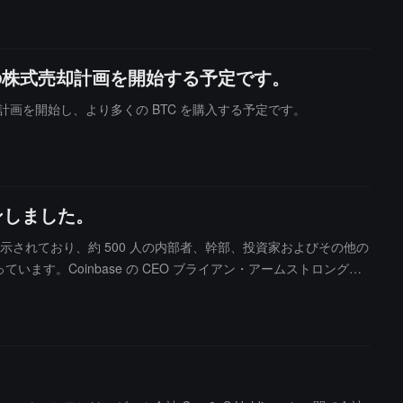
の株式売却計画を開始する予定です。
株式売却計画を開始し、より多くの BTC を購入する予定です。
インしました。
式売却状況が示されており、約 500 人の内部者、幹部、投資家およびその他の
ます。Coinbase の CEO ブライアン・アームストロングは
 の共同創設者フレッド・エアサムは 2.038 億ドルで第 22 位にランクイ
ase の COO エミリー・チョイが 1.864 億ドルの売却額で続い