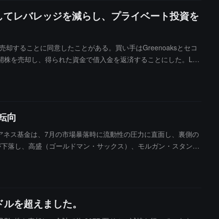
売却してレバレッジを減らし、プライベート投資を
株式を売却することに同意したことがある。買い手はGreenoaksとセコ
株を売却し、得られた資金で借入金を返済することにした。Leo
ベートエクイティ投資を保持するために公開株のポジションを犠牲に
転向
アネス基金は、7月の市場暴落時に流動性の圧力に直面し、裏側の
が下落し、高盛（ゴールドマン・サックス）、モルガン・スタンレ
を知った後、関連株をショートし、「価格下落→追加マージン→
交渉を行い、基金の運営を維持しました。7月29日の夜、彼はグ
てました。しかし、7月30日の未明から米国株式市場の開盤前にか
。その後、シタデルとミレニアムが基金チームと交渉を開始し、
万ドルを超えました。
した。この取引はシチュエーショナル・アウェアネスがマージン
恵を受けました。7月31日頃までに、シチュエーショナル・アウ