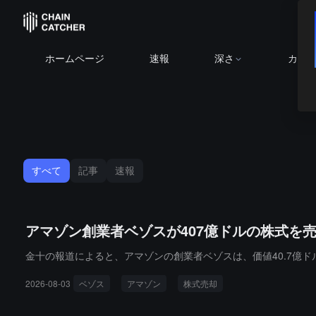
ホームページ
速報
深さ
カレ
すべて
記事
速報
アマゾン創業者ベゾスが407億ドルの株式を
金十の報道によると、アマゾンの創業者ベゾスは、価値40.7億
2026-08-03
ベゾス
アマゾン
株式売却