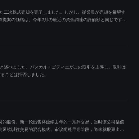
まった二次株式売却を完了しました。しかし、従業員が売却を希望す
収提案の価格は、今年2月の最近の資金調達の評価額と同じです。
家が調達した60億ドルを下回るとのことです。Anthropicの
れば今年中に行われる見込みです。ある関係者は、この予想を下回る取
ルを超えました。4月には、Anthropicはその年次運営収入が
はないと述べました。パスカル・ゴティエがこの取引を主導し、取引は
することは拒否しました。
该公司的股份。新一轮出售将延续去年的一系列交易，当时该公司估值
何新轮次可能延续以往交易的混合模式。审议尚处早期阶段，尚未就股票出售
500 亿美元估值。Revolut 代表拒绝置评。