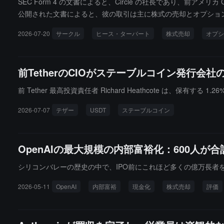
SEC Form 4 の文書によると、Circle の社長であり、前アメリカ C
ェアネスは投資家に対し、基金の7月の純損失が約67%であるこ
公開された文書によると、彼の取引は主に株式の売却とオプションの行
基金は銀行のレバレッジを解除し、今後も運営を続け、公開市場
Business のインタビューで、CRCL の株価が約 260 ド
2026-07-20
サークル
ヒース・ターバート
株式売却
オプシ
達成できれば、長期的には株価が自ずと答えを示すだろう（The stock will
前TetherのCIOがステーブルコイン発行会
前 Tether 最高投資責任者 Richard Heathcote は、保
2026-07-07
テザー
USDT
ステーブルコイン
OpenAIの最大規模の内部富裕化：600人が
シリコンバレーの歴史の中で、IPO前にこれほど多くの億万長者
2026-05-11
OpenAI
内部富裕
現金化
株式売却
評価