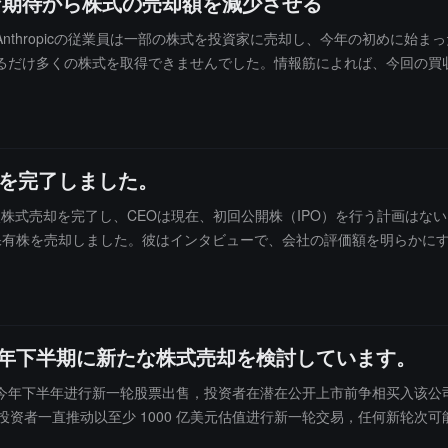
的な期待から株式の売却額を減少させる
nthropicの従業員は一部の株式を投資家に売却し、今年の初めに始
るだけ多くの株式を取得できませんでした。情報筋によれば、今回の買
株式売却の総額はまだ不明ですが、一部の関係者によれば、その規模は投資
O）前に、より多くの株式を保持したいと考えています。このIPOは、早け
であることを示していると述べました。先月、会社の年次収入は190億ド
売却を完了しました。
の二次株式売却を完了し、CEOは現在、初回公開株（IPO）を行う計画
保有株を売却しました。彼はインタビューで、会社の評価額を明らかに
に、今年下半期に新たな株式売却を検討しています。
正考虑今年下半年进行新一轮股票出售，投资者在潜在公开上市前争相买入
Revolut 投资者一直推动以至少 1000 亿美元估值进行新一轮交易，任
展，猜测该公司最终将申请上市。部分知情人士称，公司目标通过上市实现至少 1