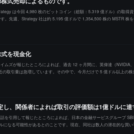
ルの株式売却によるものです。
は、Strategy は今回 4,980 枚のビットコイン（総額：5.319 億ドル
週、Strategy 社は約 5.195 億ドルで 1,354,500 株の MS
います。Strategy 社はまた、約 2,890 万ドルで 276,071 株
284,225 株の STRF 株を売却し、この計画の下で残り 19 億ドルの枠が
っており、これは同社の「42/42」計画とは別の補足です。この「42/42
42」420 億ドル計画で、株式部分が尽きた後に規模を拡大しました）、
株式を現金化
・タイムズが報じたところによれば、過去 12 ヶ月間に、英偉達（NVIDIA
の取引量は急増しています。その中で、今月だけで 5 億ドル以上の
の株式を大量に購入し、人工知能チップの需要が急増することに賭けて
 AI 分野での突破が同社の製品需要を脅かしました。CEO の黄仁勲
れた取引計画に従っており、その計画では売却の価格と日付が事前に決
・シルバーマンは、「第一四半期に株価が下落したとき、彼（黄仁勲）は売
を否定し、関係者によれば取引の評価額は1億ドルに
関係者の話を引用して報じたところによれば、日本の金融サービスグループ 
1 億ドルになる可能性があるとのことです。現在、同社は数人の潜在的な
は、同社が B2C2 の一部株式の売却を検討していることを否定しまし