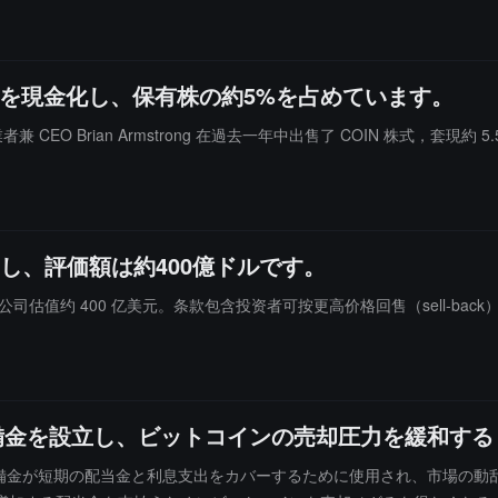
億ドルを現金化し、保有株の約5%を占めています。
e 創業者兼 CEO Brian Armstrong 在過去一年中出售了 COIN 株式，套現
了し、評価額は約400億ドルです。
司估值约 400 亿美元。条款包含投资者可按更高价格回售（sell-back）
準備金を設立し、ビットコインの売却圧力を緩和する
 14 億ドルの準備金が短期の配当金と利息支出をカバーするために使用され、