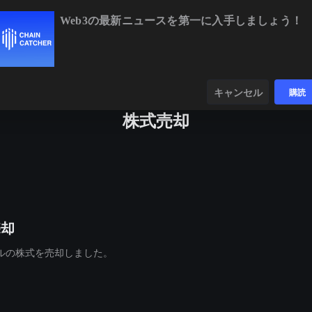
Web3の最新ニュースを第一に入手しましょう！
BTC
$64,277.11
-0.77%
ETH
$1,902.76
-0.43%
ンダー
データ
発見する
キャンセル
購読
株式売却
売却
ドルの株式を売却しました。