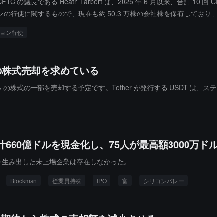
FTC の議長である Heath Tarbert は、2025 年 6 月以来、合計 
とを開示しましたが、年内全体では依然として約80%の上昇を記録して
使に関するもので、現在も約 50.3 万株の会社株を保有しており、公開
に投資しながら、ポートフォリオ管理とリスク管理システムを調整する
ルの高値から約 62 ドルに下落したことに対して、会社は長期的な成長を見据え
ョン行使
 take care of itself）と述べました。
社の株式売却を求めている
有する 1.26% の株式の一部を売却する予定です。Tether が発行する USD
合計660億ドルを現金化し、75人が最高額3000万
を生み出した未上場企業は存在しなかった。
Brockman
従業員持株
IPO
富
シリコンバレー