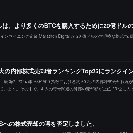
は、より多くのBTCを購入するために20億ドル
インマイニング企業 Marathon Digital が 20 億ドルの大規模な
2024年最大の内部株式売却者ランキングTop25にランク
に基づき、最新の 2024 年 S&P 500 指数における約 60 社の内部株
います。その中で、4 人の暗号関連の幹部の売却額が上位 25 位に入ってい
・セイラーは 4.108 億ドルで第 13 位にランクインしています。Coinbase
ド Paradigm の売却が含まれています。エアサムの直後には、Coinb
ランキングで第 7 位（分析対象の会社の中で）にランクインしました。
m2uSへの株式売却の噂を否定しました。