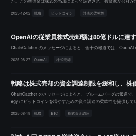
た。この準備金は株式の売却によって調達され、投資家が会社が
社の試算によれば、この準備金は約 21 ヶ月分の配当支出をカバ
2025-12-02
戦略
ビットコイン
財務の柔軟性
OpenAIの従業員株式売却額は80億ドルに達
ChainCatcher のメッセージによると、金十の報道では、Ope
2025-08-27
OpenAI
株式売却
戦略は株式売却の資金調達制限を緩和し、株価
ChainCatcher のメッセージによると、ブルームバーグの報道で
egy にビットコインを増やすための資金調達の柔軟性を提供して
低コストで資金を調達できるようになることで、ビットコインの価格
2025-08-19
戦略
BTC
株式資金調達
が 3.4 倍から 1.6 倍に減少しており、資金調達制限の緩和