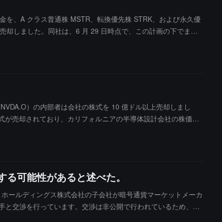
）の取得資金を、A クラス普通株 MSTR、転換優先株 STRK、および永久優
TR 株を売却しました。同社は、6 月 29 日時点で、この計画の下でまだ
の STRK 株を売却し、この計画の下でまだ発行および販売可能な STRK
あります。Strategy 社の STRK および STRF 永久優先株は、
」計画は、株式発行と転換社債を通じて 840 億ドルの資金を調達し、
目標達成期限は 2027 年です。
、NVDA.O）の内部者は会社の株式を 10 億ドル以上売却しまし
株式が売却されており、カリフォルニアの半導体設計会社の株価が
、同社を世界で最も時価総額の高い企業にしました。今回の株価
は今週、昨年 9 月以来初めての株式売却を開始しました。英偉達
定されていると述べています。黄仁勲は依然として英偉達の株式の
却しなかったので非常に賢明でした。彼は株価がより理想的な売却価
達する可能性があると述べた。
SBI ホールディングス株式会社の子会社が暗号通貨マーケットメーカ
買い手と交渉を行っています。交渉は非公開で行われているため、関
た。B2C2 の代表者はコメントを控えました。