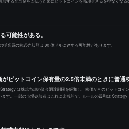
増加する配当金を支払うためにビットコインを売却せざるを得なくなる
ーでき、その価値 590 億ドルのビットコイン保有を動かす必要はありま
する可能性がある。
nAI の従業員の株式売却額は 80 億ドルに達する可能性があります。
がビットコイン保有量の2.5倍未満のときに普通
、Strategy は株式売却の資金調達制限を緩和し、株価がそのビットコイン
います。一部の市場参加者はこれに楽観的で、ルールの緩和は Strate
をさらに押し上げる可能性があると考えています。別の一部の市場参加者は
は株主の権益をさらに希薄化させると考えています。