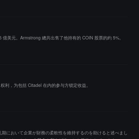
約 5.5 億美元。Armstrong 總共出售了他持有的 COIN 股票的約 5%。
权利，为包括 Citadel 在内的参与方锁定收益。
市場の動乱期において企業が財務の柔軟性を維持するのを助けると述べまし