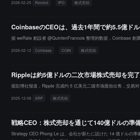
2026-02-25
Revolut
IPO
株式売却
CoinbaseのCEOは、過去1年間で約5.5
据 weRate 創設者 @QuintenFrancois 整理的数据，Coinbas
2026-02-12
Coinbase
COIN
株式売却
Rippleは約5億ドルの二次市場株式売却を完
据彭博社报道，Ripple 完成约 5 亿美元二级市场股份出售，交易对公
2025-12-08
XRP
株式売却
戦略CEO：株式売却を通じて140億ドルの
Strategy CEO Phong Le は、会社が新たに設けた