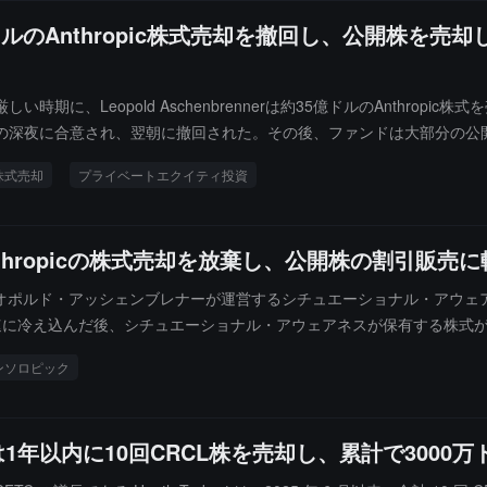
ルのAnthropic株式売却を撤回し、公開株を
、Leopold Aschenbrennerは約35億ドルのAnthropic
の深夜に合意され、翌朝に撤回された。その後、ファンドは大部分の公開
持した。彼は投資家への手紙の中で、ファンドがレバレッジを清算し、プライ
株式売却
プライベートエクイティ投資
hropicの株式売却を放棄し、公開株の割引販売に
レオポルド・アッシェンブレナーが運営するシチュエーショナル・アウェ
速に冷え込んだ後、シチュエーショナル・アウェアネスが保有する株式
を受けました。関係者によると、他のヘッジファンドがそのポジション
ンソロピック
。7月下旬、レオポルドはカーメルでの結婚式の最中もチームと連続して
期合意に達し、約35億ドルのアンソロピック株式を売却する計画を立
リオを保持することを選び、公開市場の株式を売却することにしました
1年以内に10回CRCL株を売却し、累計で3000
低い割引で基金の公開株式投資ポートフォリオの大部分の資産を取得しま
了後、関連するAIおよび半導体株は木曜日に反発し、シタデルはその恩