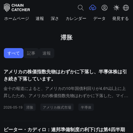
ホームページ
速報
深さ
カレンダー
データ
発見する
滞胀
すべて
記事
速報
アメリカの株価指数先物はわずかに下落し、半導体株は引
き続き下落しています。
金十の報道によると、アメリカの10年国債利回りが4.6%以上に上
昇したため、アメリカの株価指数先物はわずかに下落した。マイク
ロンテクノロジー (MU.O) やエヌビディア (NVDA.O) などの主要半
2026-05-19
滞胀
アメリカ株式市場
半導体
導体株は、前場で下落を続けている。もしS&P 500指数が今日も下
落を続けるなら、この株は3日連続で下落することになる。利回り
の上昇、高いインフレ、そして高止まりする原油価格が投資家の投
ピーター・カディロ：連邦準備制度の利下げは第4四半期
資意欲を弱めている。ヤーデニリサーチの社長エド・ヤーデニは、