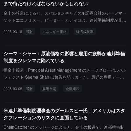
まで待たなければならないかもしれない
スタグフレーション的なマクロ経済環境が株式市場のパフォーマン
スを妨げるとは限らないと述べており、企業が依然として利益率を
金十の報道によると、スパルタンキャピタル証券会社のチーフマー
向上させることが前提であると指摘している。
ケットエコノミスト、ピーター・カディロは、連邦準備制度が非常
に慎重に行動しており、利下げは第四四半期まで待たなければなら
2026-03-18
滞胀
エネルギー価格
経済成長率
ない可能性があると述べています。これはエネルギー価格の動向に
よるもので、エネルギー価格が現在の水準を維持すれば、より高い
インフレ率を意味し、経済成長率は1%を下回る可能性があり、同
シーマ・シャー：原油価格の影響と雇用の疲弊が連邦準備
時にインフレ率も高くなり、スタグフレーションの状況を形成する
制度をジレンマに陥れている
ことになります。
据金十报道，Principal Asset Management のチーフグローバルスト
ラテジスト Seema Shah は警告を発しました。最近の雇用データ
がアメリカ経済をスタグフレーションの領域に押しやる可能性があ
2026-03-06
滞胀
雇用市場
金融緩和
ります。雇用市場の冷却は経済リスクの上昇を示唆していますが、
特に原油価格の影響で金融緩和の期待が複雑化している状況では、
利下げへの道を開くことにもなります。彼女は、スタグフレーショ
米連邦準備制度理事会のグールスビー氏、アメリカはスタ
ン傾向の出現は市場にとって不安な展開であると述べました。
グフレーションのリスクに直面している
ChainCatcher のメッセージによると、金十の報道で、連邦準備制