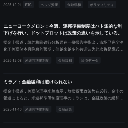
ルヘッジ資産に対する市場の切実な需要と共鳴していると述べてい
2025-12-21
BTC
ヘッジ資産
金融緩和
ボラティリティ
ます。今後2年間で、ビットコインは金のように通貨の価値下落に
対するヘッジ資産として広く受け入れられる可能性が高く、彼はビ
ットコインが2027年末までに25万ドルに達すると予測していま
ニューヨークメロン：今週、連邦準備制度はハト派的な利
す。2026年の動向は非常に混乱しており、予測が難しいですが、ビ
下げを行い、ドットプロットは政策の違いを示している。
ットコインが2026年に歴史的な新高値を更新する可能性は依然とし
てあります。現在、オプション市場が示す価格設定によれば、2026
据金十报道，纽约梅隆银行分析师在一份报告中指出，市场已完全消
年6月末までにビットコインが7万ドルに下落するか、13万ドルに上
化了美联储本月降息的预期，但越来越多的共识认为此次将是鹰式降
昇する確率はほぼ同等です。また、2026年末までに5万ドルに下落
息，进一步的货币宽松将取决于 2026 年 3 月和 6 月公布的经济数据
2025-12-08
米連邦準備制度
金融緩和
経済データ
するか、25万ドルに上昇する確率も同様に近いです。このように広
是否走弱或通胀是否进一步回落。分析师还提到，美联储主席即将换
い価格帯は、市場が中短期の見通しに対して高い不確実性を抱えて
届构成风险，市场将评估新任领导层的政策倾向。此外，FOMC 将发
いることを反映しています。Alex Thorn はさらに、年間のパフォー
布点阵图，预计委员们对 2026 年政策方向的看法将出现显著分化，
ミラノ：金融緩和は避けられない
マンスから見ると、ビットコインの長期的なボラティリティが構造
反映出双向经济风险。
的に低下していることを指摘しており、その一因はより大規模なカ
据金十报道，美联储理事米兰表示，放松货币政策势在必行。金十の
バードコールやビットコインの収益生成戦略の導入にある可能性が
報道によると、米連邦準備制度理事のミランは、金融政策の緩和が
あります。注目すべきは、現在のBTCのボラティリティスマイル曲
不可欠であると述べました。
2025-11-10
米連邦準備制度
金融政策
線において、プットオプションのボラティリティレベルでの価格設
定がコールオプションを上回っていることであり、これは6ヶ月前
にはそうではありませんでした。この「成熟化」トレンドは続く可