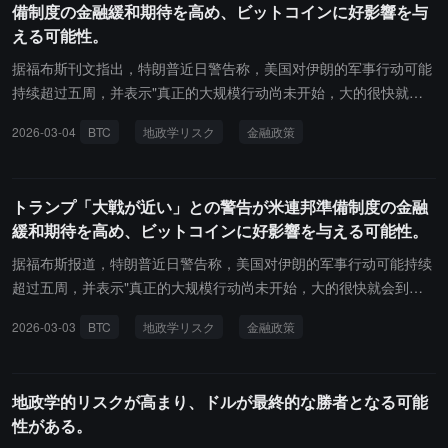
備制度の金融緩和期待を高め、ビットコインに好影響を与
える可能性。
据福布斯刊文指出，特朗普近日警告称，美国对伊朗的军事行动可能
持续超过五周，并表示"真正的大规模行动尚未开始，大的很快就会
到来"。市場は、中東の紛争が長期化すれば、財政支出が増加し、
2026-03-04
BTC
地政学リスク
金融政策
米連邦準備制度が金融政策を緩和する可能性や、大規模な流動性供
給を再開する可能性が高まると考えています。これにより、ビット
コインなどの暗号通貨にとって好材料となる可能性があり、一部の
トランプ「大戦が近い」との警告が米連邦準備制度の金融
過激な予測では、ビットコインが年内に20万〜50万ドルの高値を突
緩和期待を高め、ビットコインに好影響を与える可能性。
破する可能性があるとされています。また、人工知能が引き起こす
潜在的な金融危機は、2008年よりも深刻な影響をもたらす可能性が
据福布斯报道，特朗普近日警告称，美国对伊朗的军事行动可能持续
あり、同様にビットコインの歴史的な高値を押し上げる要因となる
超过五周，并表示"真正的大规模行动尚未开始，大的很快就会到
でしょう。アナリストは、地政学的リスク、財政拡張の期待、そし
来"。市场认为，若中东冲突长期化，可能推动财政支出上升，并增
2026-03-03
BTC
地政学リスク
金融政策
て金融政策の転換が、現在の市場でビットコインの上昇に賭ける重
加美联储放松货币政策甚至重启大规模流动性投放的概率，或将利好
要なマクロ変数となっていると指摘しています。
比特币等加密货币，部分激进预测认为比特币或将在年内冲击 20-50
万美元高位。此外，人工智能驱动的潜在金融危机可能引发比 2008
地政学的リスクが高まり、ドルが最終的な勝者となる可能
年更严重的冲击，同样利于推动比特币创下历史新高。分析人士指
性がある。
出，地缘政治风险、财政扩张预期及货币政策转向，正成为当前市场