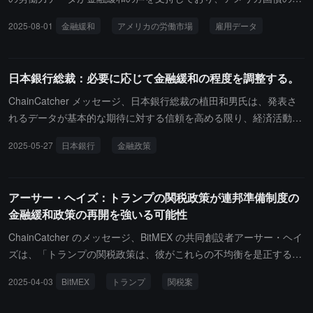
べきであり、リスク選好が低下し、ボラティリティが増加する可能
回りとドルが共に下落しています。一方で、以前のデータは大幅に
2025-08-01
金融緩和
アメリカの労働市場
雇用データ
性がある。
下方修正されました：5月の新規雇用者数は14.4万人から1.9万人
に、6月の新規雇用者数は14.7万人から1.4万人に修正されました。
雇用報告の発表前に、意見が分かれる連邦準備制度理事のウォラー
日本銀行総裁：必要に応じて金融緩和の程度を調整する。
とバウマンは、労働市場に疲弊の兆候が見られると述べました。雇
用データの影響を受けて暴落しました。
ChainCatcher メッセージ、日本銀行総裁の植田和男氏は、発表さ
れるデータが基本的な期待に対する信頼を高める限り、経済活動と
物価の改善に伴い、持続可能な2%のインフレ目標を達成するため
2025-05-27
日本銀行
金融政策
に、必要に応じて金融緩和の程度を調整すると述べました。
アーサー・ヘイズ：トランプの関税政策が連邦準備制度の
金融緩和政策の再開を強いる可能性
ChainCatcher のメッセージ、BitMEX の共同創設者アーサー・ヘイ
ズは、「トランプの関税政策は、彼がこれらの不均衡を是正するこ
とにコミットしていることをさらに証明しています。アメリカ国債
2025-04-03
BitMEX
トランプ
関税案
にとっての問題は、ドルの輸出がなければ外国の投資家が債券を購
入できないことです。連邦準備制度と銀行システムは、国債市場が