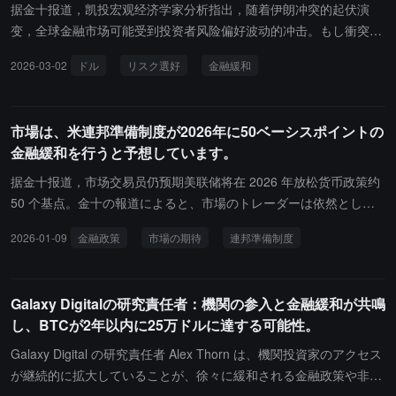
押注比特币上行的重要宏观变量。
据金十报道，凯投宏观经济学家分析指出，随着伊朗冲突的起伏演
变，全球金融市场可能受到投资者风险偏好波动的冲击。もし衝突が
激化すれば、政府債券は信頼できる避難所としての役割を果たせな
2026-03-02
ドル
リスク選好
金融緩和
い可能性があり、金融緩和の期待は先送りされるかもしれません。
ドルは引き続き強含みで推移する可能性が高く、これは利下げの停
止が相対的な利回りをドルに有利にし、アメリカがエネルギーの純
市場は、米連邦準備制度が2026年に50ベーシスポイントの
輸出国であるという地位によるものです。
金融緩和を行うと予想しています。
据金十报道，市场交易员仍预期美联储将在 2026 年放松货币政策约
50 个基点。金十の報道によると、市場のトレーダーは依然として2
026年に連邦準備制度が約50ベーシスポイントの金融緩和を行うと
2026-01-09
金融政策
市場の期待
連邦準備制度
予想しています。
Galaxy Digitalの研究責任者：機関の参入と金融緩和が共鳴
し、BTCが2年以内に25万ドルに達する可能性。
Galaxy Digital の研究責任者 Alex Thorn は、機関投資家のアクセス
が継続的に拡大していることが、徐々に緩和される金融政策や非ド