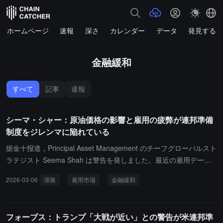
ホームページ
速報
深さ
カレンダー
データ
発見する
金融緩和
すべて
記事
速報
シーマ・シャー：原油価格の影響と雇用の疲弊が連邦準備
制度をジレンマに陥れている
据金十报道，Principal Asset Management のチーフグローバルスト
ラテジスト Seema Shah は警告を発しました。最近の雇用データ
がアメリカ経済をスタグフレーションの領域に押しやる可能性があ
2026-03-06
滞胀
雇用市場
金融緩和
ります。雇用市場の冷却は経済リスクの上昇を示唆していますが、
特に原油価格の影響で金融緩和の期待が複雑化している状況では、
利下げへの道を開くことにもなります。彼女は、スタグフレーショ
フォーブス：トランプ「大戦が近い」との警告が米連邦準
ン傾向の出現は市場にとって不安な展開であると述べました。