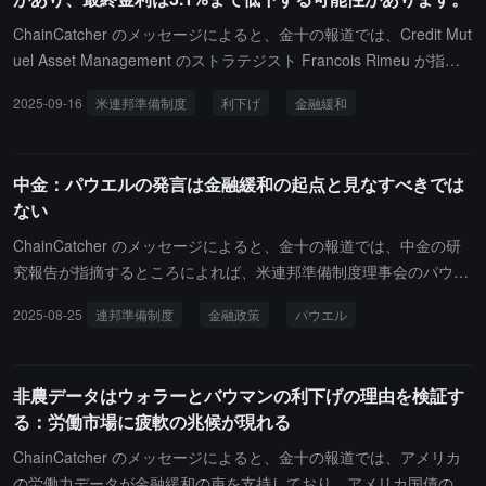
げサイクルの開始についてより明確なシグナルを発信すれば、ビッ
トコインは引き続き恩恵を受け、第四四半期にはさらなる上昇の余
ChainCatcher のメッセージによると、金十の報道では、Credit Mut
地があり、新しい価格帯を突破する可能性があります。」
uel Asset Management のストラテジスト Francois Rimeu が指摘
したところによれば、米連邦準備制度は今週に利下げサイクルを開
2025-09-16
米連邦準備制度
利下げ
金融緩和
始する見込みであり、この利下げは2027年まで続く可能性があると
のことです。彼は、経済活動と労働市場の疲弊がより大規模な金融
緩和の必要性を示しており、最終金利は以前の予想を下回り、最終
中金：パウエルの発言は金融緩和の起点と見なすべきでは
的には3.1%にまで低下すると予想しています。さらに、同機関は今
ない
年再度利下げを行い、2026年にはさらに2回の利下げを行うと予測
しています。
ChainCatcher のメッセージによると、金十の報道では、中金の研
究報告が指摘するところによれば、米連邦準備制度理事会のパウエ
ル議長がジャクソンホール会議での発言を市場が「ハト派」のシグ
2025-08-25
連邦準備制度
金融政策
パウエル
ナルとして解釈したが、利下げの持続性や幅についての指針は示さ
れなかった。中金は、パウエルの発言が米連邦準備制度の「反応関
数」を明らかにしたと考えており、すなわち雇用リスクがインフレ
非農データはウォラーとバウマンの利下げの理由を検証す
よりも大きい場合には利下げを傾向する。しかし、現在の高関税と
る：労働市場に疲軟の兆候が現れる
移民政策の厳格化の下では、雇用とインフレのリスクが共存してお
り、パウエルはインフレリスクが雇用を上回る場合に利下げを停止
ChainCatcher のメッセージによると、金十の報道では、アメリカ
する可能性がある。市場は、金融政策が直面している課題を認識す
の労働力データが金融緩和の声を支持しており、アメリカ国債の利