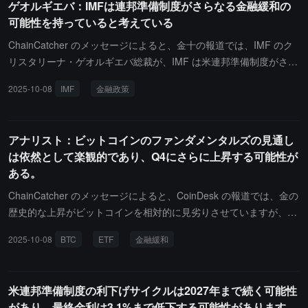
ゲオルギエバ：IMFは連邦準備制度がさらなる金融緩和の
能性があります。ビットコインが引き続き下落し、200週移動平均
可能性を持っていると考えている
線に接近するかどうかにかかわらず、その資産クラスの成熟度と機
関の採用度は着実に向上しています。2026年はビットコインにとっ
ChainCatcher のメッセージによると、金十の報道では、IMF のク
て比較的退屈な年になるかもしれませんが、最終的に7万ドルで終
リスタリーナ・ゲオルギエバ総裁が、IMF は米連邦準備制度がさら
わるにせよ15万ドルで終わるにせよ、私たちの長期的な見通しに対
なる金融政策の緩和の可能性を持っていると考えていると述べた。
する強気の判断はますます確固たるものになるでしょう。
2025-10-08
IMF
金融政策
アナリスト：ビットコインのファンダメンタルズの見通し
は依然として楽観的であり、Q4にさらに上昇する可能性が
ある。
ChainCatcher のメッセージによると、CoinDesk の報道では、金の
歴史的な上昇がビットコインを相対的に見劣りさせていますが、ア
ナリストは依然として楽観的な見方を持っています。市場アナリス
2025-10-08
BTC
ETF
金融緩和
トの Linh Tran は次のように述べています。「短期的には、ビット
コインのファンダメンタルズの見通しは依然として楽観的であり、
これは金融緩和の期待、持続的な ETF の資金流入、そして持続的
米連邦準備制度の利下げサイクルは2027年まで続く可能性
な避難需要によるものです。もし連邦準備制度が今後の会議で利下
があり、最終金利は3.1%まで低下する可能性があります。