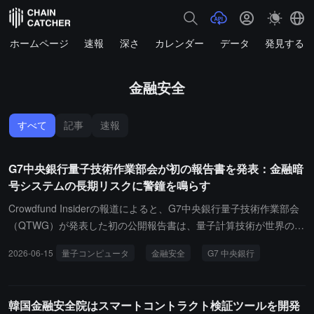
ホームページ
速報
深さ
カレンダー
データ
発見する
金融安全
すべて
記事
速報
G7中央銀行量子技術作業部会が初の報告書を発表：金融暗
号システムの長期リスクに警鐘を鳴らす
Crowdfund Insiderの報道によると、G7中央銀行量子技術作業部会
（QTWG）が発表した初の公開報告書は、量子計算技術が世界の金
融システムに深遠な影響を与える可能性があり、特にデータ暗号化
2026-06-15
量子コンピュータ
金融安全
G7 中央銀行
とネットワークセキュリティの分野で構造的な課題をもたらすこと
を指摘しています。この作業部会は2025年に設立され、フランス中
央銀行とカナダ中央銀行が共同で主導し、メンバーには米連邦準備
韓国金融安全院はスマートコントラクト検証ツールを開発
制度、欧州中央銀行、イギリス中央銀行、日本銀行、ドイツ、イタ