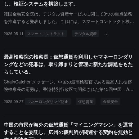
し、検証システムを構築します。
リアなどの主要中央銀行機関が含まれています。報告書は、現在は
暗号解読能力を持つ量子コンピュータは存在しないものの、業界で
韓国金融安全院は、デジタル資産サービスに関して3つの重点業務
は今後10年以内にその可能性が高まると広く考えられており、これ
を推進すると発表しました。これには、スマートコントラクト検証
は従来の暗号アルゴリズムに依存する金融インフラに潜在的なリス
ツールの開発、スマートコントラクト検証システムの構築、デジタ
2026-05-11
スマートコントラクト
デジタル資産
韓国金融安全院
クをもたらすと述べています。その中で、核心的なリスクの一つは
ル資産専門人材の育成が含まれます。これにより、トークン証券や
「先に収集し、後に解読する」戦略と呼ばれ、現在の暗号化された
ステーブルコインなどのシーンに向けて、再入攻撃、アクセス権エ
金融データを長期間保存し、将来の量子計算能力が成熟した際に解
ラー、担保検証の漏れなどの主要な脆弱性を自動的に検出できる専
最高検察院の検察長：仮想通貨を利用したマネーロンダリ
読することが、金融システムの長期的なデータセキュリティに脅威
用のセキュリティ検証ツールを開発し、韓国の金融規制環境に応じ
ングなどの犯罪は、取り締まりと管理に新たな課題をもた
を与える可能性があるとされています。報告書は、各国の金融機関
て検出ルールを継続的に更新します。同時に、この機関は「スマー
らしている。
に対し、暗号体系依存リストの整理を事前に行い、徐々に後量子暗
トコントラクトセキュリティガイドライン」を発表し、開発、展
号学への移行の可行性を評価し、同時に機関間の調整を強化してシ
開、運用の全プロセスをカバーし、セミナーや協力ネットワークな
ChainCatcher メッセージ、中国の最高検察官である最高人民検察
ステミックリスクの露出を低減することを提案しています。機会の
どを通じて金融機関のデジタル資産セキュリティ能力を向上させる
院検察長の応勇は、香港特別行政区で開催された第15回中国---ASE
面では、量子計算はリスクモデリング、ポートフォリオ最適化、マ
予定です。
AN加盟国総検察長会議での基調講演の中で、仮想通貨、仮想資産
2025-09-27
マネーロンダリング防止
仮想資産
金融安全
クロ経済予測、ストレステストなどの分野で金融機関の計算能力を
などを利用したマネーロンダリング、賄賂の授受などの犯罪は、隠
向上させることが期待されていますが、その実際の応用は技術の成
蔽性、惑わし性、複雑性などの特徴を持ち、捜査や証拠収集が難し
熟度とスケールアップの進展に依存します。分析によれば、この報
く、事実認定が困難で、資金の追徴が難しいことから、取り締まり
中国の市民が海外の仮想通貨「マイニングマシン」を運営
告書はG7中央銀行が量子技術を金融安定性評価フレームワークに
や管理に新たな課題をもたらし、各国市民の財産安全を深刻に損な
することを委託し、広州の裁判所が関連する契約を無効と
体系的に組み込むことを示しており、今後は世界の金融インフラが
い、各国の金融安全と社会の安定を著しく脅かすと指摘しました。