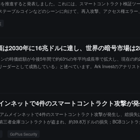
務を推進すると発表しました。これには、スマートコントラクト検証ツ
ステーブルコインなどのシーンに向けて、再入攻撃、アクセス権エラー
て検出ルールを継続的に更新します。同時に、この機関は「スマートコ
院
を通じて金融機関のデジタル資産セキュリティ能力を向上させる予定で
は2030年に16兆ドルに達し、世界の暗号市場は
tは、ビットコインの時価総額が今後5年間で約63%の年平均成長率で拡大し、現
ーとして成熟している」と述べています。Ark Investのアナリス
ントラクトネットワークと純粋なデジタル通貨市場は、2030年までに約
ットワークが主導する」としています。
ムメインネットで4件のスマートコントラクト攻撃が発
にイーサリアムメインネットで4件のスマートコントラクト攻撃が発生し、総損失
ol関連の第三者金庫コントラクトが盗まれ、約39.8万ドルの損失；BCBコ
の損失を被ったことが含まれる。GoPlus Securityは、AI技術
GoPlus Security
れている。