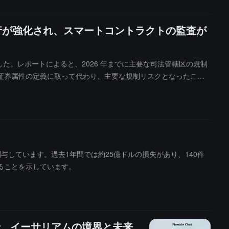
執行が強化され、スマートコントラクトの監査が
ました。レポートによると、2026 年までに主要な司法管轄区の規制
証券属性の定義に取って代わり、主要な規制リスクとなったこと
アンス要件となっています。同時に、スマートコントラクトのセキュ
います。さらに、世界のステーブルコイン規制フレームワークは
コンプライアンスの課題をもたらしています。レポートは、規制
問題が「コンプライアンスがあるかどうか」から「迅速にコンプラ
止への投資、継続的なセキュリティ監査が、機関の発展の基礎的
関与しています。過去1年間では約25億ドルの損失があり、140件
ることを示しています。
まで、イーサリアムの境界と未来