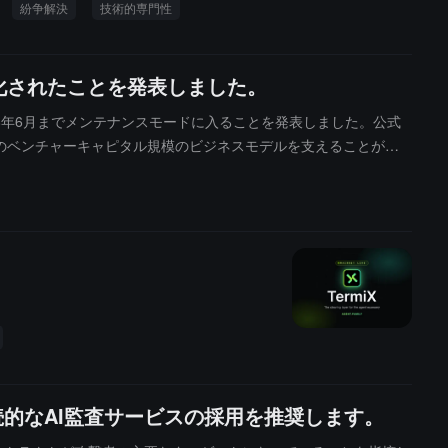
紛争解決
技術的専門性
ス化されたことを発表しました。
028年6月までメンテナンスモードに入ることを発表しました。公式
のベンチャーキャピタル規模のビジネスモデルを支えることがで
を管理していないため、既存のユーザーの資産、流動支払いおよびト
ェースは2028年6月以降の終了時間を持つ新しいプランや無期限
主要な EVM スマートコントラクトのオープンソースの時期を当
るようにしました。
続的なAI監査サービスの採用を推奨します。