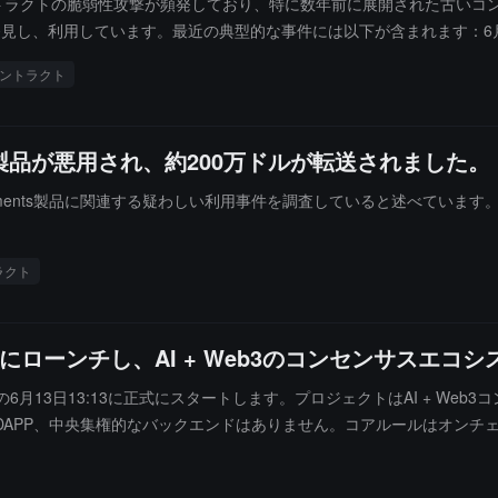
近スマートコントラクトの脆弱性攻撃が頻発しており、特に数年前に展開された
し、利用しています。最近の典型的な事件には以下が含まれます：6月9日、7
に展開されたWUSD.fiコントラクトが攻撃され、約20万ドルの損失；6月1
ントラクト
た。GoPlus Security は、従来の監査方法では歴史的な遺留コ
最も効果的な解決策である可能性が高いとしています。これにより、短時間で
品が悪用され、約200万ドルが転送されました。
ec Payments製品に関連する疑わしい利用事件を調査していると述べて
ラクト
13に正式にローンチし、AI + Web3のコンセンサスエ
時間の6月13日13:13に正式にスタートします。プロジェクトはAI + 
APP、中央集権的なバックエンドはありません。コアルールはオンチェ
に長期的なエコシステムのレイアウトを展開し、AI技術とWeb3バリュ
ており、オンチェーンの行動、コミュニティコンセンサス、エコシステ