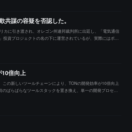
ないことが示されています。この詐欺はアメリカ、ヨーロッパ、アジ
提起しました。
詐欺共謀の容疑を否認した。
からアメリカに引き渡され、オレゴン州連邦裁判所に出廷し、「電気通信
クト」投資プロジェクトの名の下に運営されているが、実際にはポン
は勾留されており、事件の陪審裁判は2026年7月14日に開始される
が10倍向上
ました。この新しいツールチェーンにより、TONの開発効率が10倍向上
以前のばらばらなツールスタックを置き換え、単一の開発プロセス
デバッグ、dAppの統合、デプロイ、検証の全プロセスをカバーして