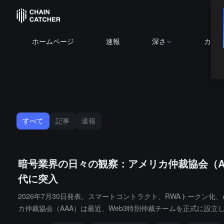
ホームページ
速報
深さ
カレ
すべて
記事
速報
暗号業界の日々の観察：アメリカ仲裁協会（A
代に突入
2026年7月30日発表。スマートコントラクト、RWAトークン
カ仲裁協会（AAA）は最近、Web3特別仲裁チームを正式に設立し、
た。これは、デジタル資産と分散型システムに関する商業的紛争