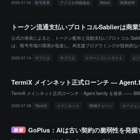
2026-07-30
暗号業界
アメリカ仲裁協会
Web3
商業紛争
トークン流通支払いプロトコルSablier
公式の発表によると、トークン配布と流動支払いプロトコル Sabl
は、暗号市場の環境が低迷し、AI支援プログラミングが技術的
きなくなったと述べています。Sablier は、その基盤とな
2026-07-14
サブリエ
サブリエ
スマートコントラクト
ビジ
ークンのロック解除には影響がないことを強調しています。しかし
の支払い流を受け付けなくなります。同時に、プロジェクトをコミュ
初の2029年から今日に前倒しし、ライセンスを正式に BUSL 
TermiX メインネット正式ローンチ — Agent.fa
TermiX メインネット正式ローンチ：Agent.family を発表 —
2026-07-08
TermiX
メインネット
BNBチェーン
エージェ
GoPlus：AIは古い契約の脆弱性を