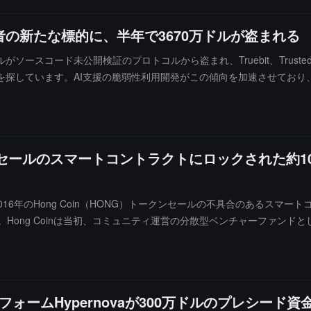
ます。コミュニティコンセンサスとオンチェーンの行動によって価値を持
の新たな標的に、半年で3670万ドルが盗まれる
ソースコード未公開検証のプロトコルから盗まれ、Truebit、Trusted Vol
を探しています。AI支援の脆弱性利用開発がこの傾向を加速させており
ューが欠如しており、通常は脆弱性報奨金プログラムから除外されると指摘し
。プロトコルはすべての契約コードを検証し、実際に展開された契約を
スキャンの潜在的なターゲットであり、混乱を安全対策として頼るだけ
セールのスマートコントラクトにロックされた約10
016年のHong Coin（HONG）トークンセールの不具合のあるスマート
ong Coinは当初、コミュニティ運営の分散型ベンチャーファンドと
め、上場には至りませんでした。契約は本来、投資家に自動的に返金され
、整数オーバーフローの脆弱性を持つ管理者関数を利用して、特定の入力を
anのデータによると、すでに1名の投資家が96枚のETH（約192,500ド
Hを回収していました。
トフォームHypernovaが300万ドルのプレシード