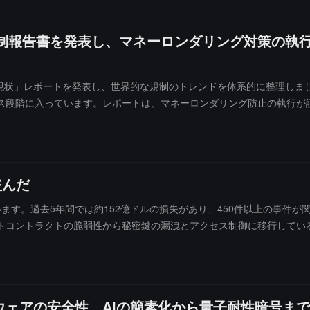
資産規制報告書を発表し、マネーロンダリング対策の
資産規制の現状」レポートを発表し、世界的な規制のトレンドを体系的に整理し
ス段階に入っています。レポートは、マネーロンダリング防止の執行が
ング関連の罰金が 9 億ドルを超え、取引監視能力が核心的なコンプライ
レードされ、ライセンスの承認やトークンの上場に必要な基盤となって
一般的に確立されていますが、司法管轄区間の規制の違いは依然として
」に入ったと指摘しています。CertiK は、企業が直面する核心的な
盗んだ
述べています。多くの地域でのライセンス取得、マネーロンダリング防
います。過去5年間では約152億ドルの損失があり、450件以上の事件が
トコントラクトの脆弱性から秘密鍵の漏洩とアクセス制御に移行してい
ードウェアの安全性、AIの簡素化から量子耐性暗号