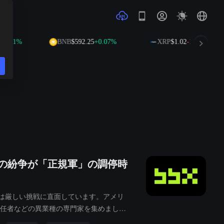
1%
BNB
$592.25
+0.07%
XRP
$1.02
-1.29%
ンの紛争が「正規軍」の調停時
ムは厳しい挑戦に直面しています。アメリ
バル責任者などの異業種の専門家を集めまし
つことを示しています。