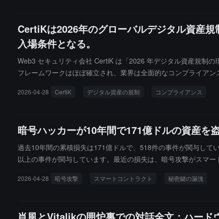
CertiKは2026年のグローバルデジタル
入場条件となる。
Web3 セキュリティ会社 CertiK は「2026 年デジタル
フレームワークはほぼ確立され、業界は全面的なコンプライアン
を示しています。2025 年上半期には、世界のマネーロンダリ
2026-04-28
CertiK
デジタル資産の規制
コンプライアンス
リティ監査は業界のベストプラクティスから入場条件にアップグ
一致に向かっており、全額準備金、ライセンス発行などの原則が
の同質化と執行の強化に伴い、業界は「強いコンプライアンス時代
暗号ハッカーが10年間で171億ドルの資産を
イアンス能力を構築し、実行できるかどうか」に移行していると
なハードルとなっています。
過去10年間の累積損失は171億ドルで、518件の事件が関与して
以上の事件が関与しています。最近の損失は、暗号攻撃がスマー
2026-04-28
暗号攻撃
スマートコントラクト
秘密鍵の漏洩
肖風とVitalikの囲炉裏での対話全文：ハ