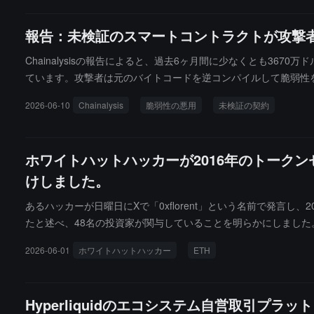
バリューコラボレーションネットワークを形成することを推進し
ケーションの重要な価値基盤となります。
報告：未検証のスマートコントラクトが攻撃者
Chainalysisの報告によると、過去6ヶ月間に少なくとも3670万ドルが
ています。攻撃者は元のバイトコードを逆コンパイルして脆弱性
す。Chainalysisは、未検証の契約はコミュニティのレビ
2026-06-10
Chainalysis
脆弱性の悪用
未検証の契約
ており、攻撃者は体系的に数千の未検証契約をスキャンできます
ンチェーン監視を実施する必要があります。各未検証契約は自動
ホワイトハットハッカーが2016年のトークン
けしました。
あるハッカーが日曜日にXで「0xflorent」という名前で発言し、2
たと述べ、48名の投資家が関与していることを明らかにしました。H
年10月28日に終了しましたが、資金調達目標に達しなかったた
2026-06-01
ホワイトハットハッカー
ETH
れてしまいました。0xflorentはHONGの創設者と協力し
ーすることで、ロックされた資金を成功裏に引き出しました。Ethersc
18年の失敗したトークンセールプロジェクトから19.33枚のET
Hyperliquidのエコシステム自営取引プラッ