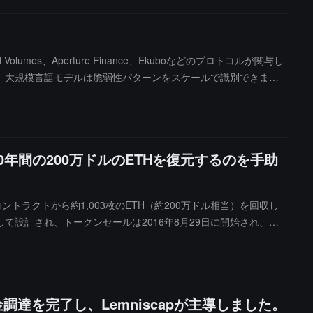
続的に蓄積し、将来のAI大モデルの育成とエコシステムアプリ
umes、Aperture Finance、Ekuboなどのプロトコルが関与し
、大規模言語モデルは脆弱性パターンをスケールで識別できま
ています。AI逆コンパイルと脆弱性分析のハードルが急速に下がっ
監査し、脆弱性報奨金のカバレッジを拡大し、リアルタイムのオ
ではもはや効果的ではありません。
年間の200万ドルのETHを復元するのを手助
コントラクトから約1,003枚のETH（約200万ドル相当）を回収し
して設計され、トークンセールは2016年8月29日に開始され、同
るはずでしたが、返金関数のバグにより資金が約10年間ロックさ
通じてトークン保有者の残高をリセットし、返金メカニズムをトリガ
ル）を返金されています。以前、0xflorentは5月24日に別の20
資金調達を完了し、Lemniscapが主導しました。