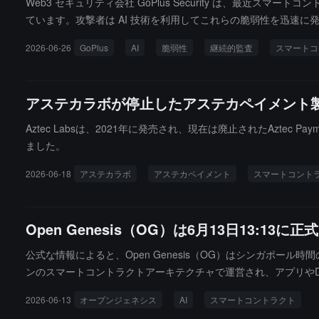
Web3 セキュリティ会社 GoPlus Security は、最
ています。攻撃者は AI 技術を利用してこれらの脆弱性を迅速に発見
がイーサリアム上で攻撃され、約150万ドルの損失；5月25日、3年前
2026-06-26
GoPlus
AI
脆弱性
継続的監査
スマートコ
ントラクトに対して連続して攻撃され、総損失は400万ドルを超えまし
づく継続的監査（Always-on Audit）サービスが現在
取ることができます。
アステカラボが停止したアステカペイメント製
Aztec Labsは、2021年に発売され、現在は廃止されたAzt
ました。
2026-06-18
アステカラボ
アステカペイメント
スマートコント
Open Genesis（OG）は6月13日13:
公式な情報によると、Open Genesis（OG）はシンガポール
ンのスマートコントラクトアーキテクチャで運営され、アプリやD
ュニティコンセンサス、オンチェーンバリューネットワークを中心
2026-06-13
オープンジェネシス
AI
スマートコントラクト
モデルによって育まれた世界初のメカニズムモデル」と定義され