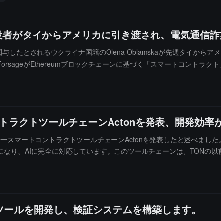
暗号通貨が預けた金額よりも少なく、50%以上が何のリターンも得てい
。アメリカ証券取引委員会は2022年8月に関係者に対して民事訴訟を
同創設者がタイからアメリカに引き渡され、電気通信
関与したとされるウクライナ国籍のOlena Oblamskaが先週タイ
rsageがEthereumブロックチェーンに基づく「スマートコントラ
約3.4億ドルであると述べています。現在、Olena Oblamska
る可能性があります。
コントラクトツールチェーンActonを発表、開発効率
、TONが統一スマートコントラクトツールチェーンActonを発表したと述べ
なり、AIに完全に対応しています。このツールチェーンは、TONの
に構築された統合コマンドラインツールで、プロジェクトの作成、テスト、
ツールを開発し、検証システムを構築します。