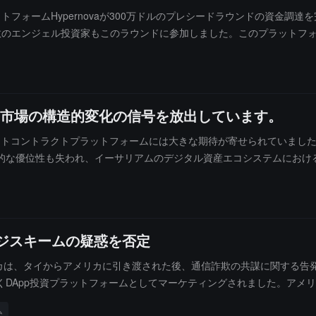
トフォームHypernovaが300万ドルのプレシードラウンドの資金調達を完了し、Lem
dエコシステムの複数のエンジェル投資家もこのラウンドに参加しました。このプ
、利益を上げるトレーダーが会社の負債となる問題を解決することを目的と
ムは現在、クローズドアルファ段階にあり、今後2ヶ月以内に公開リリ
、市場の構造的変化の信号を放出しています。
、スマートコントラクトプラットフォームには大きな期待が寄せられていま
的な優位性も失われ、イーサリアムのデジタル資産エコシステムにおけ
上に縮小しています。これは、暗号市場におけるETHの相対的地位が継
額の割合が継続的に低下していることは、資金が他のナラティブやエコシ
があります。
ポンジスキームの疑惑を否定
カは、タイからアメリカに引き渡された後、通信詐欺の共謀に関する告発に対
DApp投資プラットフォームとしてマーケティングされました。アメ
資金を自動的に初期投資者に再配分することが、ポンジスキームおよび
ム