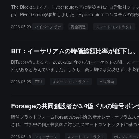
The Blockによると、Hyperliquidを基に構築された自営取引プラッ
gs、Pivot Globalが参加しました。Hyperliqui
動化し、従来の自営取引会社における支払いプロセスの不透明さや
2026-05-29
ハイパーノヴァ
資金調達
スマートコントラクト
ョンを市場に出すかどうかを動的に決定します。プラットフォー
BIT：イーサリアムの時価総額比率が低下し
BITの分析によると、2020-2021年のブルマーケットの間
性があると考えていました。しかし、高い期待は実現せず、相対
ムの時価総額の割合は再び10%を下回り、2年前と比べて半分以
2026-05-25
ETH
スマートコントラクト
市場動向
資家にとって、この傾向は警戒すべきものです。ETHの時価総
THは引き続き圧力を受け、相対的に弱い状態を維持する可能性
Forsageの共同創設者が3.4億ドルの暗号
暗号プラットフォームForsageの共同創設者オレナ・オブラムス
され、世界中の個人投資家に対してスマートコントラクトに基づく
Bチェーン上のスマートコントラクトを利用して新しい参加者の
2026-05-18
フォーサージ
スマートコントラクト
ポンジスキー