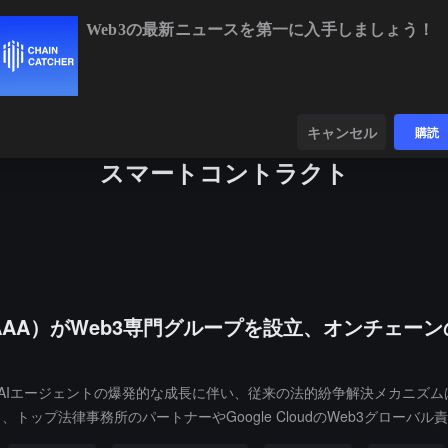
Web3の最新ニュースを第一に入手しましょう！
BTC
$64,877.81
+0.79%
ETH
$1,914.69
+0.5
ンダー
データ
発見する
キャンセル
購読
スマートコントラクト
AA）がWeb3専門グループを設立、オンチェー
化、AIエージェントの爆発的な成長に伴い、従来の法的紛争解決メカニズ
トップ法律事務所のパートナーやGoogle CloudのWeb3グロー
が、技術的専門性と法的効力を兼ね備えた権威ある仲裁の道を正式に持