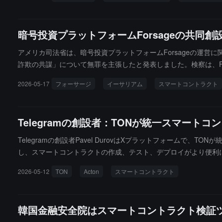
ン分析によると、Forsageの投資者の80%以上が受け取った
ア、ラテンアメリカの被害者から約3.4億ドルを騙し取っています
暗号投資プラットフォームForsageの共
アメリカ司法省は、暗号投資プラットフォームForsageの運営に
詐欺の共謀」について無罪を主張したと発表しました。検察は、Fo
ジスキームおよびピラミッド型投資詐欺を構成しており、関与した金額は
2026-05-17
フォーサージ
イーサリアム
スマートコントラクト
予定です。もし有罪となれば、最大で20年の連邦刑務所に服役す
Telegramの創設者：TONが統一スマート
Telegramの創設者Pavel DurovはXプラットフォームで
し、スマートコントラクトの作成、テスト、デプロイがより便利に
に統一されました。紹介によると、ActonはTolk言語を中心
2026-05-12
TON
Acton
スマートコントラクト
います。
韓国金融安全院はスマートコントラクト検証