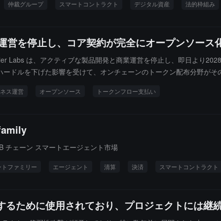
仲裁グループ
スマートコントラクト
デジタル資産
法的枠組み
は商業運営を停止し、コア契約が完全にオープンソー
ier Labs は、アクティブな製品開発と商業運営を停止し、即日より2
なハードルを下げた影響を受けて、オンチェーンのトークン配布分野がそ
るスマートコントラクトがオンチェーンで許可なしに実行され、会社が資金
ネス運営
オープンソース
トークンフロー支払い
、フロントエンドのビジネス制限に関しては、即日より公式インターフ
ニティ主導のオープンソース公共財に移行させるために、Sablier は
から GPL に変更し、コミュニティが自由にフォークおよびデプロイでき
mily
— BNB チェーン スマートエージェント市場
ントファミリー
エージェント
清算
決済
スマートコントラクト
発掘するために使用されており、プロジェクトには継