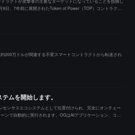
古いコントラクトが攻撃者の主要なターゲットになっていることを指摘し
年前に展開されたToken of Power（TOP）コントラクト
4日と6月18日、Aztec Networkが2年前に展開された古いコ
ントラクトを効果的にカバーすることが難しいと考えており、AI に基
古いコントラクトの安全性をチェックし、信頼性とコストのバランスを
います。約200万ドルが関連する不変スマートコントラクトから転送され
コシステムを開始します。
Web3コンセンサスエコシステムとして位置付けられ、完全にオンチェー
ーンで自動的に実行されます。OGはAIアプリケーション、コミ
ーシステムの融合パスを探求しています。公式は、OGは「AI大
ムデータを継続的に蓄積することで、新しい世代のオンチェーン