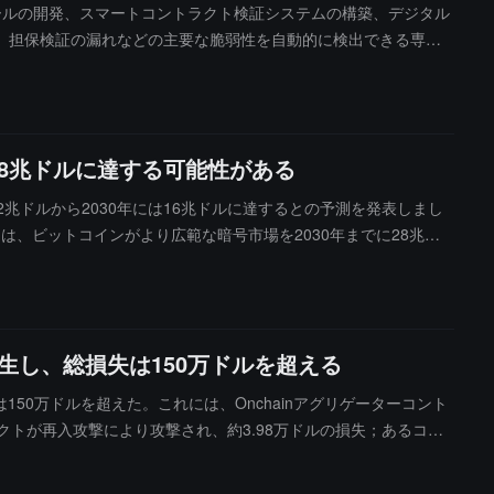
ールの開発、スマートコントラクト検証システムの構築、デジタル
、担保検証の漏れなどの主要な脆弱性を自動的に検出できる専用
ントラクトセキュリティガイドライン」を発表し、開発、展開、
す。
28兆ドルに達する可能性がある
在の約2兆ドルから2030年には16兆ドルに達するとの予測を発表しまし
トは、ビットコインがより広範な暗号市場を2030年までに28兆ド
61%の年成長率で拡大し、ビットコインが市場シェアの70%を占
生し、総損失は150万ドルを超える
は150万ドルを超えた。これには、Onchainアグリゲーターコント
ントラクトが再入攻撃により攻撃され、約3.98万ドルの損失；あるコン
が戦場に入るにつれて、ハッカーの攻撃がより正確かつ迅速になっていると