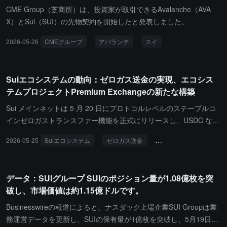
CME Group（芝商所）は、投資家が取引できるAvalanche（AVA
X）とSui（SUI）の先物契約を開始したと発表しました。
2026-05-26
CMEグループ
アバランチ
スイ
Suiエコシステムの動向：ゼロガス送金の実現、エコシス
テムプロジェクトPremium Exchangeの新たな構築
Sui メインネットは 5 月 20 日にプロトコルレベルのステーブルコ
インゼロガストランスファー機能を正式にリリースし、USDC など
7 種類の資産をサポートし、ユーザーは SUI を保有することなく無
2026-05-25
Suiエコシステム
ゼロガス送金
プレミアムエクスチェン
料で送金を完了できます。さらに、NAVI Protocol によってインキ
ュベートされた Premium Exchange の新しいシステムは、5 月 26
日に正式にローンチされる予定です。これらの 2 つの進展は、それ
データ：SUIグループ SUIのポジション量が1.08億枚を突
ぞれ基盤プロトコルとアプリケーションレイヤーから取引体験を最
破し、市場価値は約1.15億ドルです。
適化し、ユーザーの利用ハードルをさらに下げ、Sui エコシステム
の発展を促進します。
Businesswireの報道によると、ナスダック上場企業SUI Groupは業
務運営データを更新し、SUIの保有量が1億枚を突破し、5月19日時