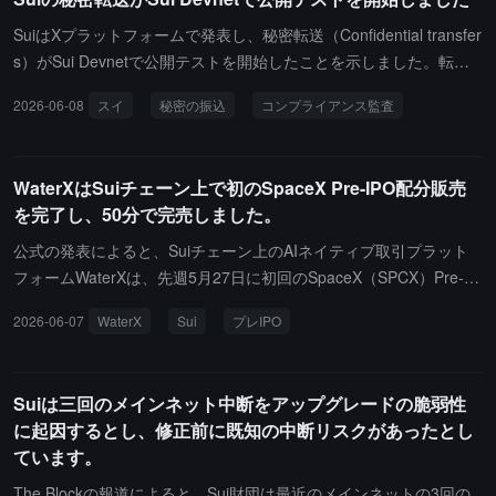
ブランド、製品の方向性、および基盤インフラを保持します。移行
期間中、チームは安全優先の戦略を採用し、ユーザーは何の操作も
SuiはXプラットフォームで発表し、秘密転送（Confidential transfer
必要なく、現在の預金、貸付、ステーキング、取引などのすべての
s）がSui Devnetで公開テストを開始したことを示しました。転送
プロトコル機能は通常通りに運営されます。
金額と残高はプライベート情報であり、コンプライアンスと監査の
2026-06-08
スイ
秘密の振込
コンプライアンス監査
ための制御可能な可視性を備えています。
WaterXはSuiチェーン上で初のSpaceX Pre-IPO配分販売
を完了し、50分で完売しました。
公式の発表によると、Suiチェーン上のAIネイティブ取引プラット
フォームWaterXは、先週5月27日に初回のSpaceX（SPCX）Pre-IP
O割当販売を完了し、先着順で50分以内に全て売り切れました。こ
2026-06-07
WaterX
Sui
プレIPO
れはSuiブロックチェーン上で初めての実際のプライベートマーケ
ット企業のPre-IPO割当販売です。初回は迅速に満席となり、市場
は希少資産に対して強い需要を示しました。Suiエコシステムにと
Suiは三回のメインネット中断をアップグレードの脆弱性
っては、プライベートマーケット資産がこのパブリックチェーンが
に起因するとし、修正前に既知の中断リスクがあったとし
担える新しいカテゴリーになりつつあることを意味します。今後の
ています。
ラウンドと資産はWaterXの公式チャネルを通じて発表されます。W
aterXはSui上に構築されたAIネイティブ取引プラットフォームで、
The Blockの報道によると、Sui財団は最近のメインネットの3回の