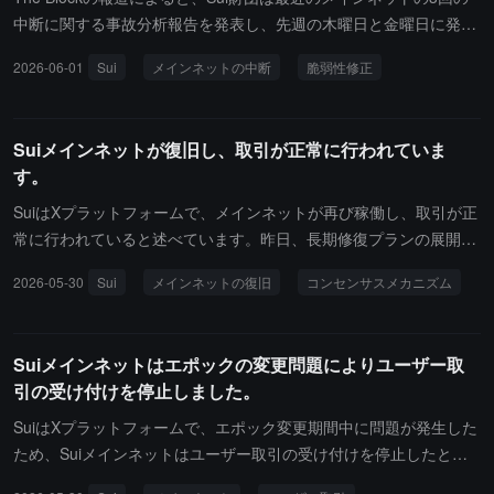
永続契約、予測市場、トークン化されたRWAの3つのエンジンを統
中断に関する事故分析報告を発表し、先週の木曜日と金曜日に発生
合しています。最近、WaterXはSui財団のMoonshots Programに選
した3回のネットワーク中断をv1.72バージョンのアップグレードに
2026-06-01
Sui
メインネットの中断
脆弱性修正
ばれたことを発表しました。WaterXの予測市場も近日中に正式に立
よって導入された2つの独立した脆弱性に起因するとしています。
ち上がり、最初の波はすべてのFIFAワールドカップイベント市場を
最初の中断は約6時間半続き、2回目と3回目はそれぞれ金曜日の朝
カバーします。立ち上げを祝うために、WaterXは「2026ワールド
と午後に発生しました。最初の2回の中断は、v1.72によって導入さ
Suiメインネットが復旧し、取引が正常に行われていま
カップブラインドボックス」イベントを同時に開始します：ユーザ
れた「アドレス残高」機能が取引手数料の支払い方法の欠陥を露呈
す。
ーは支持するチームを選び、友達を招待することができ、立ち上げ
したことに起因しています。資金不足で取引がキャンセルされた場
当日にワールドカップ専用のブラインドボックスを開けることがで
合でも、ネットワークはこれらの資金を支出し続け、負の残高が発
SuiはXプラットフォームで、メインネットが再び稼働し、取引が正
きます。
生し、検証ノードの照合プロセスが崩壊しました。財団は、木曜日
常に行われていると述べています。昨日、長期修復プランの展開中
に緊急で推送された一時的な修正案に既知の中断リスクが含まれて
にエポックの終了がトリガーされ、一時停止しました。検証ノード
2026-05-30
Sui
メインネットの復旧
コンセンサスメカニズム
いることを認め、チームは迅速にチェーン上のサービスを復旧させ
が新しいバイナリファイルをデプロイする際、各エポックの開始時
るためにそのリスクを受け入れました。その結果、金曜日の朝にネ
に実行されるランダム数初期化プログラムが完了できなかったの
ットワークが再度中断しました。3回目の中断は、別の未公開のラ
は、その法定人数の閾値がSuiのコンセンサスメカニズムを上回っ
Suiメインネットはエポックの変更問題によりユーザー取
ンダム状態の脆弱性によって引き起こされ、検証ノードが修正パッ
ていたためです。検証ノードが再起動した後、この障害状態の保存
引の受け付けを停止しました。
チをインストールするために再起動した際に発生しました。Suiは
メカニズムには潜在的な脆弱性が存在し、ネットワークが次のエポ
ユーザーの資金がリスクにさらされたことはないと述べ、2つの脆
ックへの移行を完了できなくなりました。現在、検証ノードは修正
SuiはXプラットフォームで、エポック変更期間中に問題が発生した
弱性を修正し、停滞したエポックを強制的に終了させるメカニズム
プログラムを実施し、基盤となる脆弱性と影響を受けたエポックを
ため、Suiメインネットはユーザー取引の受け付けを停止したと述
を構築しました。財団はまた、彼らの生産システムにアクセスでき
解決し、ネットワーク活動は再開されました。
べています。検証ノードは引き続き稼働し、システム取引を作成し