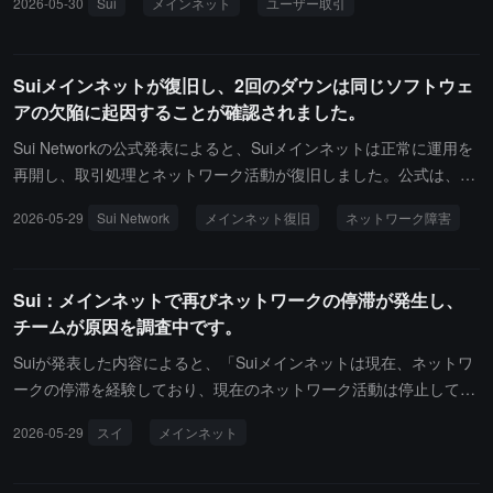
2026-05-30
Sui
メインネット
ユーザー取引
るAIエージェントが診断プロセスを大幅に加速させたと述べていま
ていますが、現在ユーザー取引を受け付けることはできません。Su
す。
iコアチームはこの問題を調査中であり、更新があればすぐに発表さ
れる予定です。
Suiメインネットが復旧し、2回のダウンは同じソフトウェ
アの欠陥に起因することが確認されました。
Sui Networkの公式発表によると、Suiメインネットは正常に運用を
再開し、取引処理とネットワーク活動が復旧しました。公式は、今
回と前日に発生した2回のネットワークダウンは、1.72バージョン
2026-05-29
Sui Network
メインネット復旧
ネットワーク障害
アップグレードによって導入された「アドレスバランス」機能とガ
ス課金ロジックとの相互作用に関連していることを明らかにしまし
た。Suiコアチームは、昨日展開された修正案はあくまで一時的な
Sui：メインネットで再びネットワークの停滞が発生し、
措置であり、ネットワークの運用を迅速に復旧させることを目的と
チームが原因を調査中です。
しているが、この案には既知の低確率のダウンリスクが存在すると
述べました。本日、ネットワークはその既知の問題の変種を引き起
Suiが発表した内容によると、「Suiメインネットは現在、ネットワ
こし、メインネットが再び停止しました。現在、バリデーターは長
ークの停滞を経験しており、現在のネットワーク活動は停止してい
期的な修正案の展開を完了し、公式は元の脆弱性によって引き起こ
る可能性があります。Sui Coreチームはこの問題を積極的に調査し
2026-05-29
スイ
メインネット
された既知の問題が完全に解決されたと述べ、ネットワークは正常
ています。更新とイベントのレビューは、利用可能になり次第、で
に運用を再開しました。Suiチームは、今後より詳細な事故の振り
きるだけ早く共有されます。」以前、Sui公式は今朝、Suiメインネ
返り報告を発表し、故障の原因と修正プロセスを説明する予定で