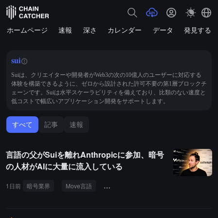
ホームページ
速報
深さ
カレンダー
データ
発見する
sui
Suiは、クリエイターや開発者がWeb3の次の10億人のユーザーに対応する
体験を構築できるように、ゼロから設計された許可不要の第1層ブロックチ
ェーンです。Suiは水平スケーラビリティを備えており、比類のない速度と
低コストで幅広いアプリケーション開発をサポートします。
すべて
記事
速報
言語の父がSuiを離れAnthropicに参加、暗号
の人材がAIに大量に流入している
1日前
暗号業界
Move言語
サム・ブラックシア
アンスロピック