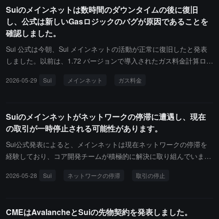
ットの活動が正常に回復したと更新を発表しました。以前のネット
Suiのメインネットは数時間のダウンタイムの後に復旧
す。
ワークは、1.72バージョンで導入されたGas課金ロジックのクラッ
し、公式は新しいGasロジックのバグが原因であることを
シュバグにより、ダウンしていました。
確認しました。
Sui 公式は今朝、Sui メインネットの活動が正常に復旧したと発表
しました。以前は、1.72 バージョンで導入されたガス料金計算ロジ
ックのクラッシュバグにより、ネットワークが停止していました。
2026-05-29
Sui
メインネット
ガス料金
公式は、完全な事故の振り返り報告書を今後数日以内に発表すると
述べています。
Suiのメインネットがネットワークの停滞に遭遇し、現在
の取引が一時停止される可能性があります。
Sui公式発表によると、メインネットは現在ネットワークの停滞を
経験しており、コア開発チームが積極的に解決に取り組んでいま
す。ご注意ください。この時点で取引が一時停止される可能性があ
2026-05-28
Sui
ネットワークの停滞
取引の停止
り、最新の進展をできるだけ早く発表します。
CMEはAvalancheとSuiの先物契約を発表しました。