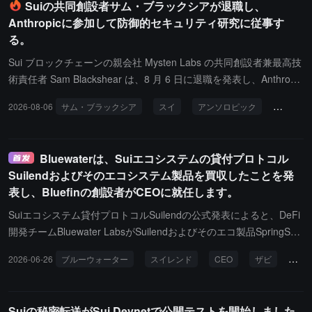
Suiの共同創設者サム・ブラックシアが退職し、
Anthropicに参加して防御的セキュリティ研究に従事す
る。
Sui ブロックチェーンの親会社 Mysten Labs の共同創設者兼最高技
術責任者 Sam Blackshear は、8 月 6 日に退職を発表し、Anthropic
に参加して防御的セキュリティ研究に従事することになりました。
2026-08-06
サム・ブラックシア
スイ
アンソロピック
防御的安
彼は、ネットワーク攻防の力関係が大きく変化している現在、この
新しい職位が彼に最前線の技術開発を続け、新しい分野を探求する
機会を与えてくれると述べました。Blackshear は、8 年以上にわた
Bluewaterは、Suiエコシステムの貸付プロトコル
り Move 言語の開発に取り組んできたことを振り返り、今後も準備
Suilendおよびそのエコシステム製品を買収したことを発
中の Move Foundation に参加し、退職後も Mysten Labs および S
表し、Bluefinの創設者がCEOに就任します。
ui エコシステムの構築者としての顧問の地位を維持することを明ら
かにしました。同時に、以前 Apple と Meta の技術チームを率いて
Suiエコシステム貸付プロトコルSuilendの公式発表によると、DeFi
いた Evan (@EvanWeb3) が Mysten Labs の全体的な技術ビジョン
開発チームBluewater LabsがSuilendおよびそのエコ製品SpringSui
と研究開発の方向性を引き継ぐことになります。
とSTEAMM（AMM）を買収し、その後の開発と運営業務を全面的
2026-06-26
ブルーウォーター
スイレンド
CEO
ザビ
DeFi
に引き継ぐことになります。さらに、Bluefinの共同創設者ZabiがSu
ilendの新しいCEOに就任します。発表によると、買収が完了した
後、Suilendは独立したプラットフォームとして運営を続け、自社
Suiの秘密転送がSui Devnetで公開テストを開始しました