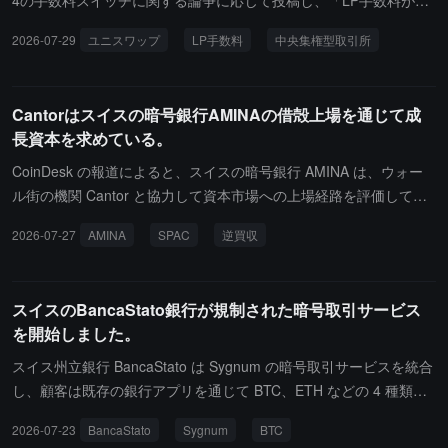
4の手数料スイッチに関する論争に応じて投稿し、「LP手数料が減
少した」というのは誤解であり、プロトコル手数料は差し引かれる
2026-07-29
ユニスワップ
LP手数料
中央集権型取引所
のではなく重ねられるもので、LPは各取引で30ベーシスポイント
を稼ぎ続けると明らかにしました。「プロトコルがLPの利益を25%
持っていく」という主張に対して、彼は30ベーシスポイントのプー
Cantorはスイスの暗号銀行AMINAの借殻上場を通じて成
ルにおけるプロトコル手数料は5ベーシスポイントであり、総取引
長資本を求めている。
手数料の約14%を占めていると述べ、LPが本来稼いでいた金額は一
銭も減っていないとしました。Hayden Adamsはまた、中央集権型
CoinDesk の報道によると、スイスの暗号銀行 AMINA は、ウォー
取引所が各取引で100から200ベーシスポイントを徴収するのに対
ル街の機関 Cantor と協力して資本市場への上場経路を評価してい
し、Uniswapは30ベーシスポイントのレベルで5ベーシスポイント
ます。AMINA は SPAC 合併を検討していましたが、現在はデジタ
2026-07-27
AMINA
SPAC
逆買収
の手数料を設定しており、これは20倍から40倍も安いと指摘しまし
ル資産トレジャリー会社の買収を通じて逆上場を実現することに傾
た。彼は同時に、一部のフォークプロジェクトを批判し、100%の
いていますが、まだ最終決定は下していません。会社のスポークス
取引手数料を徴収しながら、トークン投票によって不均等なインフ
パーソンは、現在の優先目標は戦略的成長資本を導入することであ
スイスのBancaStato銀行が規制された暗号取引サービス
レを設定してLPを「補償」することを行っていると述べました。
り、IPO はその後の選択肢として考えられており、現在はどの SPA
を開始しました。
C や DAT とも交渉していないと述べています。AMINA の前身は S
EBA Bank で、スイスの FINMA の監督を受けており、暗号取引、
スイス州立銀行 BancaStato は Sygnum の暗号取引サービスを統合
カストディ、ステーキング、貸付サービスを提供しており、事業は
し、顧客は既存の銀行アプリを通じて BTC、ETH などの 4 種類の
アブダビ、香港、インドにまで拡大しています。2025 年末までに
暗号資産を売買できます。
2026-07-23
BancaStato
Sygnum
BTC
Tier 1 資本は 7460 万スイスフランで、累計資金調達額は約 2.45