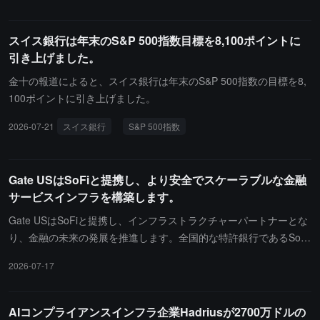
億ドルです。
スイス銀行は年末のS&P 500指数目標を8,100ポイントに
引き上げました。
金十の報道によると、スイス銀行は年末のS&P 500指数の目標を8,
100ポイントに引き上げました。
2026-07-21
スイス銀行
S&P 500指数
Gate USはSoFiと提携し、より安全でスケーラブルな金融
サービスインフラを構築します。
Gate USはSoFiと提携し、インフラストラクチャーパートナーとな
り、金融の未来の発展を推進します。全国的な特許銀行であるSoFi
は、強力な金融力、堅実な規制基盤、現代的な銀行インフラを備え
2026-07-17
ており、従来の金融とデジタル資産の間でよりスムーズな接続を促
進します。この提携を通じて、Gate USはSoFiのBig Business Bank
ingアカウントを利用開始し、これはアメリカのエコシステムに安
AIコンプライアンスインフラ企業Hadriusが2700万ドルの