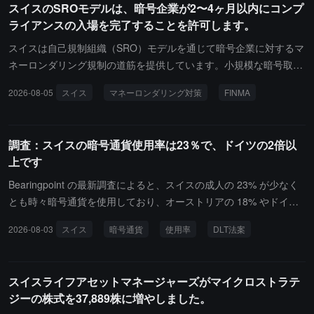
スイスのSROモデルは、暗号企業が2〜4ヶ月以内にコンプ
り Move 言語の開発に取り組んできたことを振り返り、今後も準備
ライアンスの入場を完了することを許可します。
中の Move Foundation に参加し、退職後も Mysten Labs および S
ui エコシステムの構築者としての顧問の地位を維持することを明ら
スイスは自己規制組織（SRO）モデルを通じて暗号企業に対するマ
かにしました。同時に、以前 Apple と Meta の技術チームを率いて
ネーロンダリング規制の道筋を提供しています。小規模な暗号取引
いた Evan (@EvanWeb3) が Mysten Labs の全体的な技術ビジョン
所、ブローカー、ホスティングウォレットプロバイダーは、スイス
2026-08-05
スイス
マネーロンダリング対策
FINMA
と研究開発の方向性を引き継ぐことになります。
金融市場監督局（FINMA）の認可フレームワークの下でSROに参加
し、SROがそのマネーロンダリング対策を審査します。暗号企業が
スイスでトークン交換、顧客ウォレットのホスティング、または支
調査：スイスの暗号通貨使用率は23％で、ドイツの2倍以
払いトークンの発行などの金融仲介活動を行う際には、FINMAの完
上です
全なライセンスを取得するか、SROに参加する必要があります。V
QF、PolyReg、ARIF、SO-FITは大多数の暗号活動を監督してお
Bearingpoint の最新調査によると、スイスの成人の 23% が少なく
り、企業がビジネスプラン、組織構造、マネーロンダリング対策を
とも時々暗号通貨を使用しており、オーストリアの 18% やドイツ
提出した後、審査は通常2〜4ヶ月以内に完了します。PolyReg、V
の 11% よりも大幅に高いです。さらに、スイスの回答者の 37% が
2026-08-03
スイス
暗号通貨
使用率
DLT法案
QF、ARIF、SO-FITは2026年初頭に仮想資産サービスプロバイダ
暗号通貨は投資する価値があると考えており、45% がその未来は国
ーの最低規制基準を共同で引き上げ、取引監視、ブロックチェーン
際貿易や準備通貨として利用できると考え、44% が中央銀行デジタ
分析、技術的制御をカバーします。スイス連邦評議会は2025年末に
ル通貨（CBDC）を使用する意向を示しています。これらの割合は
スイスライフアセットマネージャーズがマイクロストラテ
「金融機関法」に基づく新しい暗号ホスティング、取引インフラお
すべてドイツやオーストリアよりも高いです。報告書は、スイスが
ジーの株式を37,889株に増やしました。
よび支払いツール発行ライセンスのカテゴリーについての相談を開
2021 年に DLT 法案を施行して以来、成熟した暗号エコシステムを