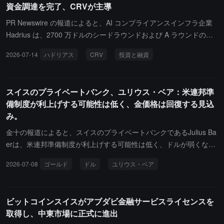
全で、コンプライアンスに準拠し、スケーラブルな金融ソリューシ
資金調達を完了、CRVが主導
ョンを構築するための一環です。同時に、Gate USはACHおよびWi
PR Newswire の報道によると、AI コンプライアンスインフラ企業
re機能の導入を準備しています。ACHサービスが開始されると、ユ
Hadrius は、2700 万ドルのシードラウンドおよび A ラウンドの資
ーザーは銀行口座をリンクし、直接Gate USアカウントに入金でき
金調達を完了したと発表しました。このラウンドの資金調達は CRV
るようになると予想されています。今後導入されるWire機能は、機
2026-07-14
ハドリアス
CRV
投資と融資
が主導し、Y Combinator、Pathlight Ventures、Altruist、Jump AI
関レベルの銀行インフラストラクチャーによってサポートされるよ
および FINNY の創業者などが参加しました。新たな資金は、金融
り大きな額の迅速なアメリカ国内送金を支援することを目的として
サービス業界向けの AI ネイティブコンプライアンスインフラの構
います。この2つの機能は、Gate USがライセンスを取得している
スイスのプライベートバンク、ユリウス・ベア：米連邦準
築に使用され、AI エージェント技術を通じて、分散したコンプライ
アメリカの司法管轄区で展開される予定で、Gate USのコンプライ
備制度が利上げする可能性は低く、金価格は回復する見込
アンス審査、リスク監視、規制文書管理を単一のインテリジェント
アンス優先の理念を強調しています。Gate USは36州のMTLライセ
み。
ワークフローに統合します。
ンスを保持し、アメリカの47の司法管轄区で事業を展開していま
金十の報道によると、スイスのプライベートバンクであるJulius Ba
す。さらに、Gate傘下の複数の法人は、マルタ、バハマ、日本、オ
erは、米連邦準備制度が利上げする可能性は低く、ドルが弱くなる
ーストラリア、ドバイなどの司法管轄区で関連する規制登録、ライ
可能性があるため、金価格は再び失った地位を取り戻すことが期待
センス申請、または認可と承認を完了しています。今後、Gate US
2026-07-08
ゴールド
ドル
ユリウス・ベア
されるとしています。
はコンプライアンスインフラの構築を進め、デジタル資産サービス
のアクセス可能性を拡大し、ユーザーにより安全でスムーズな金融
ソリューションを提供していきます。
ビットコインスイスがアブダビ金融サービスライセンスを
取得し、中東市場に正式に進出