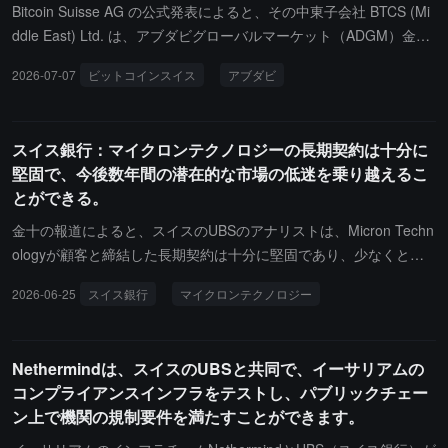
Bitcoin Suisse AG の公式発表によると、その中東子会社 BTCS (Mi
ddle East) Ltd. は、アブダビグローバルマーケット（ADGM）金融
サービス規制局（FSRA）から金融サービスライセンス（FSP）を
2026-07-07
ビットコインスイス
アブダビ
取得し、適格顧客に対して規制されたデジタル資産金融サービスを
提供することが認可されました。これには、機関レベルのカストデ
ィ、現物取引、デリバティブヘッジなどの業務が含まれます。これ
スイス銀行：マイクロンテクノロジーの長期契約は十分に
により、Bitcoin Suisse はスイス、バミューダ、欧州経済地域（Mi
堅固で、今後数年間の潜在的な市場の低迷を乗り越えるこ
CAR）、アブダビの4つの法域でコンプライアンスライセンスを保
とができる。
有し、グローバルな暗号資産管理戦略の展開をさらに進めていま
す。Ceyda Majcen が中東地域の最高経営責任者に就任します。
金十の報道によると、スイスのUBSのアナリストは、Micron Techn
ologyが顧客と締結した長期契約は十分に堅固であり、少なくとも
今後数年間は市場のどんな低迷期にも耐えられると述べています。
2026-06-25
スイス銀行
マイクロンテクノロジー
投資家は、市場が鈍化した場合、これらの契約が揺らぐ可能性を懸
念するかもしれませんが、契約の最低価格は十分に低く設定されて
おり、最も早くても2029年、より可能性が高いのは2030年まで、
Nethermindは、スイスのUBSと共同で、イーサリアムの
供給が十分に増加して価格の底を打ち、顧客が違約を考慮すること
コンプライアンスインフラをテストし、パブリックチェー
になるでしょう。UBSのアナリストは、Micron Technologyが顧客
ン上で機関の規制要件を満たすことができます。
から前払いの現金を受け取っており、最終的には400億から500億
ドルに達する可能性があると述べています。もし状況が悪化すれ