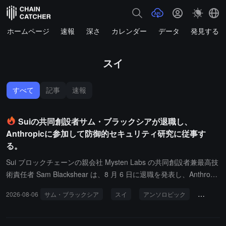
ホームページ
速報
深さ
カレンダー
データ
発見する
スイ
すべて
記事
速報
Suiの共同創設者サム・ブラックシアが退職し、
Anthropicに参加して防御的セキュリティ研究に従事す
る。
Sui ブロックチェーンの親会社 Mysten Labs の共同創設者兼最高技
術責任者 Sam Blackshear は、8 月 6 日に退職を発表し、Anthropic
に参加して防御的セキュリティ研究に従事することになりました。
2026-08-06
サム・ブラックシア
スイ
アンソロピック
防御的安
彼は、ネットワーク攻防の力関係が大きく変化している現在、この
新しい職位が彼に最前線の技術開発を続け、新しい分野を探求する
機会を与えてくれると述べました。Blackshear は、8 年以上にわた