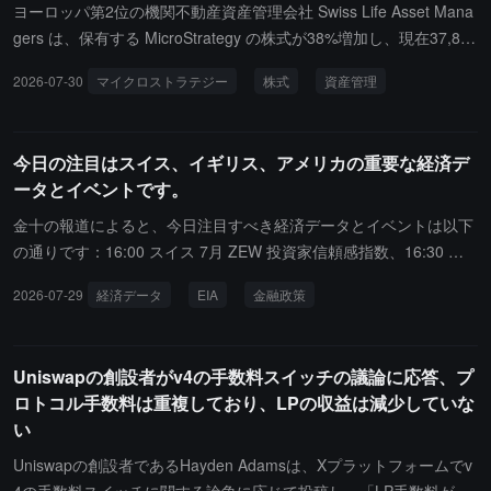
始します。
形成しており、Crypto Valley には 1749 社のブロックチェーンおよ
ヨーロッパ第2位の機関不動産資産管理会社 Swiss Life Asset Mana
び DLT 企業が集まっていると指摘しています。一方、ドイツは DZ
gers は、保有する MicroStrategy の株式が38%増加し、現在37,889
Bank や Dekabank などの伝統的な銀行チャネルを利用して暗号資
株を保有しており、その価値は355万ドルであることを明らかにし
2026-07-30
マイクロストラテジー
株式
資産管理
産サービスを推進し、スイスとの普及のギャップを縮小する計画で
ました。
す。
今日の注目はスイス、イギリス、アメリカの重要な経済デ
ータとイベントです。
金十の報道によると、今日注目すべき経済データとイベントは以下
の通りです：16:00 スイス 7月 ZEW 投資家信頼感指数、16:30 英
国 6月 中央銀行の住宅ローン許可、22:30 アメリカ 7月24日までの
2026-07-29
経済データ
EIA
金融政策
週のEIA原油在庫、EIAクッシン原油在庫およびEIA戦略石油備蓄、
翌日 01:30 カナダ中央銀行が金融政策会議の議事録を発表、翌日 0
2:00 米連邦準備制度理事会 FOMC が金利決定を発表、翌日 02:30
Uniswapの創設者がv4の手数料スイッチの議論に応答、プ
米連邦準備制度理事会のパウエル議長が記者会見を開催、翌日 04:0
ロトコル手数料は重複しており、LPの収益は減少していな
0 Meta、Microsoft、Qualcomm、ARM が決算を発表します。
い
Uniswapの創設者であるHayden Adamsは、Xプラットフォームでv