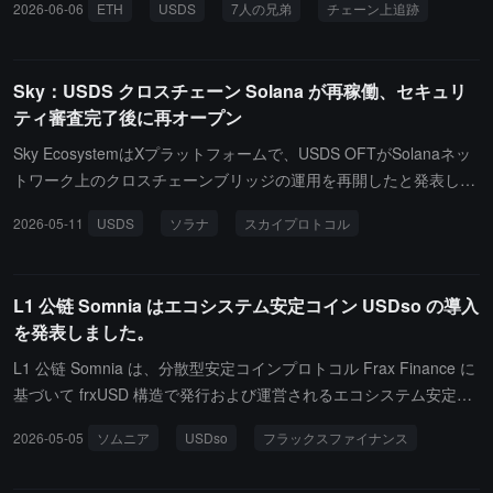
2026-06-06
ETH
USDS
7人の兄弟
チェーン上追跡
Sky：USDS クロスチェーン Solana が再稼働、セキュリ
ティ審査完了後に再オープン
Sky EcosystemはXプラットフォームで、USDS OFTがSolanaネッ
トワーク上のクロスチェーンブリッジの運用を再開したと発表しま
した。これは、rsETHの脆弱性に関連するセキュリティ審査のた
2026-05-11
USDS
ソラナ
スカイプロトコル
め、一時的に停止されていました。Sky側は、審査期間中、Sky Pro
tocolおよびUSDS契約は影響を受けず、USDSは常にプロトコル設
計に従って十分な担保を保持し、チェーン上でいつでも検証可能で
L1 公链 Somnia はエコシステム安定コイン USDso の導入
あると述べています。この一時停止は予防措置です。セキュリティ
を発表しました。
審査が完了したことで、Solanaチェーン上のUSDSクロスチェーン
ブリッジは再オープンし、Avalanche向けのブリッジは今後のさら
L1 公链 Somnia は、分散型安定コインプロトコル Frax Finance に
なる審査完了後に再開される予定です。
基づいて frxUSD 構造で発行および運営されるエコシステム安定コ
イン USDso を発表しました。USDso は過剰担保モデルを採用し、
2026-05-05
ソムニア
USDso
フラックスファイナンス
米国債などの資産を準備金としてサポートし、1:1 で USDC などの
資産と鋳造できます。その収益分配メカニズムは、準備金の収益を