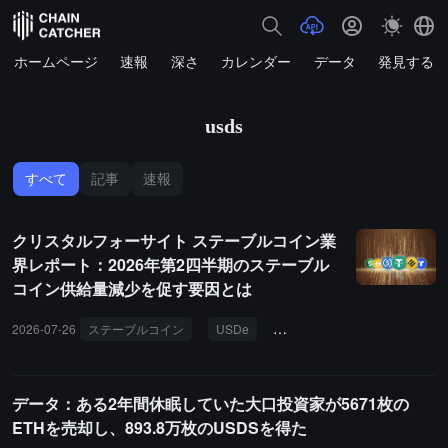
ホームページ
速報
深さ
カレンダー
データ
発見する
usds
すべて
記事
速報
クリスタルフォーサイト ステーブルコイン業
界レポート：2026年第2四半期のステーブル
コイン供給量減少を促す要因とは
2026-07-26
ステーブルコイン
USDe
USDS
USDC
USDT
データ：ある2年間休眠していた大口投資家が5671枚の
ETHを売却し、893.8万枚のUSDSを得た