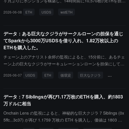
ヶ月ぶりにポジションを構築し、14時間前に10,570枚のETHを担保
に1,600万枚のUSDSを借り入れ、その後平均価格2,028ドルで14,7
2026-06-08
ETH
USDS
wstETH
30.36枚のwstETHを購入し、その後再び1,400万枚のUSDSを借り
入れてポジションを増やしました。
データ：ある巨大なクジラがサークルローンの担保を通じ
てSparkから3000万USDSを借り入れ、1.82万枚以上の
ETHを購入した。
チェーン上のアナリスト余烬の監視によると、15分前に、あるチェ
ーン上の巨大なクジラがサーキュレーションローンを担保にしてSp
arkから3000万USDSを借り入れ、その後18,212枚のETHを平均1,6
2026-06-07
USDS
ETH
循環貸
巨大なクジラ
チェーン上
47ドルで購入しました。
データ：7 Siblingsが再び1.17万枚のETHを購入、約1803
万ドルに相当
Onchain Lens の監視によると、神秘的な巨大クジラ 7 Siblings (0x
5ffc...3c37) が再び 1.1759 万枚の ETH を購入し、価値は 1803 万
ドルで、なおかつ 1000 万ドルの USDS を保有しています。