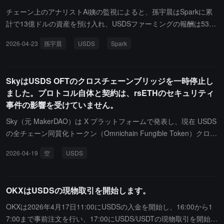
動きはSkyの急速な拡張の時期に行われ、USDSの供給量は約116億
チェーン上のアナリストAi姨の監視によると、孫宇晨はSparkに累
ドルに達し、第三の大規模なステーブルコインとなりました。以
計で13億ドルの資産を預け入れ、USDSファーミングの報酬は538
前、SkyコミュニティはステーブルコインインキュベーターObexを
万ドルに達しています。孫宇晨のアドレス0x939...6a1d1は、過去3
2026-04-23
孫宇晨
USDS
Spark
通じて最大25億ドルの配分を承認し、4月にAvalanche上でネイテ
時間でSkyから3億枚のUSDSを引き出し、その後Sparkに預け入れ
ィブUSDSをローンチしました。
ました。現在、同プラットフォームの預金は以下の通りです：USD
S：4.36億ドル、預金プールの18.72%；USDC：1.35億ドル、預金
SkyはUSDS OFTのクロスチェーンブリッジを一時停止し
プールの28.17%；USDT：9339万ドル、預金プールの9.89%。
ました。プロトコル自体と契約は、rsETHのセキュリティ
事件の影響を受けていません。
Sky（元 MakerDAO）は X プラットフォームで発表し、現在 USDS
の全チェーン同質化トークン（Omnichain Fungible Token）クロス
チェーンブリッジ機能を一時停止していることを示し、rsETH に関
2026-04-19
空
USDS
連するセキュリティ事件の影響を評価する期間を設けると同時に、
そのプロトコル自体および USDS コントラクトは一時的に影響を受
けていないことを強調しました。USDS はプロトコル設計に従って
OKXはUSDSの現物取引を開始します。
完全に担保された状態を維持しており、いつでもチェーン上で検証
可能です。
OKXは2026年4月17日11:00にUSDSの入金を開始し、16:00から1
7:00まで事前注文を行い、17:00にUSDS/USDTの現物取引を開始