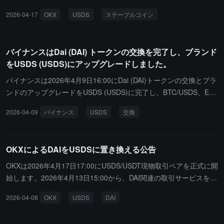
し、19:00に出金を開始します。USDSはSkyエコシステムのアップ
2026-04-17
OKX
USDS
ステーブルコイン
グレード版ステーブルコインで、ユーザーはSky.moneyや他のプラ
ットフォームを通じて1:1の比率で変換できます。
バイナンスはDai (DAI) トークンの交換を完了し、ブランド
をUSDS (USDS)にアップグレードしました。
バイナンスは2026年4月9日16:00にDai (DAI)トークンの交換とブラ
ンドのアップグレードをUSDS (USDS)に完了し、BTC/USDS、ET
H/USDS、USDS/USDTの現物取引を開始しました。ユーザーは旧D
2026-04-09
バイナンス
USDS
交換
AIトークン（BEP20）を入金し、交換機能を使用して1:1の比率で
新しいUSDSトークンに交換できます。なお、バイナンスは旧DAIト
ークンの出金業務をサポートしなくなります。
OKXによるDAIをUSDSに置き換える公告
OKXは2026年4月17日17:00にUSDS/USDT現物取引ペアを正式に開
始します。2026年4月13日15:00から、DAI関連の取引サービスを一
時停止し、4月15日16:00にDAIの入金、出金および資金移動機能を
2026-04-08
OKX
USDS
DAI
停止します。すべての条件を満たすDAIは4月15日17:00に交換さ
れ、交換が完了した後、DAIは資産リストに表示されなくなりま