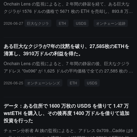
Onchain Lens の監視によると、2 年間の静寂を経て、ある巨大な
クジラが 1576 ドルの価格で 5671 枚の ETH を売却し、893.8 万 U
SDS を手に入れました。
2026-06-27
巨大なクジラ
ETH
USDS
オンチェーン追跡
ある巨大なクジラが7年の沈黙を破り、27,585枚のETHを
清算し、3910万ドルの利益を得た。
Onchain Lens の監視によると、7 年間の静寂の後、巨大なクジラ
アドレス "0x096" が 1,625 ドルの平均価格で全ての 27,585 枚の E
TH を売却し、4,484 万枚の USDS を獲得し、最終的に 3,910 万ド
2026-06-25
オンチェーンレンズ
ETH
USDS
ルの利益を確保しました。
データ：ある住所で 1600 万枚の USDS を借りて 1.47 万
wstETH を購入し、その後再度 1400 万ドルを借りて追加
投資を行った
チェーン分析者 Ai 姨の監視によると、アドレス 0x709...Cad6e は6