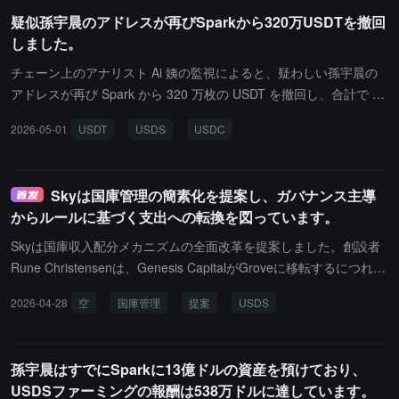
エコシステムに還元し、90% を DeFi プロトコルに分配し、10% を
疑似孫宇晨のアドレスが再びSparkから320万USDTを撤回
保険基金に使用します。この安定コインは、高頻度取引、DeFi、お
しました。
よびオンチェーンプロトコルのシナリオにサービスを提供すること
を目的としています。
チェーン上のアナリスト Ai 姨の監視によると、疑わしい孫宇晨の
アドレスが再び Spark から 320 万枚の USDT を撤回し、合計で 96
62 万ドルのステーブルコインを引き出した。資産管理アドレス 0x
2026-05-01
USDT
USDS
USDC
939...6A1D1 には現在 Spark に 11.5 億ドルの資金があり、そのう
ち 10.2 億枚が USDS、1.31 億枚が USDC です。以前に疑わしく 5
51 万ドルの USDS ファーミング報酬を売却した後、新しい報酬が
Skyは国庫管理の簡素化を提案し、ガバナンス主導
近く 60 万ドルに累積しました。
からルールに基づく支出への転換を図っています。
Skyは国庫収入配分メカニズムの全面改革を提案しました。創設者
Rune Christensenは、Genesis CapitalがGroveに移転するにつれ
て、Skyが正式に創世資本化段階を終了したことを発表しました。
2026-04-28
空
国庫管理
提案
USDS
それ以前の不定期で、ガバナンスによって決定される資本配分は終
了しました。提案は国庫管理機能（TMF）を五段階の条件の滝式構
造から四段階の固定配分構造に簡素化し、安全性と維持、全体のバ
孫宇晨はすでにSparkに13億ドルの資産を預けており、
ックアップ資本、スマートバーンエンジン、USDSのステーキング
USDSファーミングの報酬は538万ドルに達しています。
報酬をカバーし、いくつかの遺留メカニズムを廃止しました。この