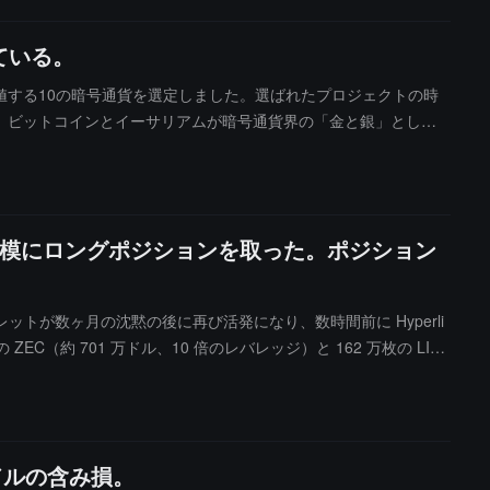
ている。
に値する10の暗号通貨を選定しました。選ばれたプロジェクトの時
orbesは、ビットコインとイーサリアムが暗号通貨界の「金と銀」として
います。選定方法において、Forbesは各暗号資産の根本的な用途
率と実用性の向上に伴って価値が増加することが期待されるプロ
大規模にロングポジションを取った。ポジション
ラウォレットが数ヶ月の沈黙の後に再び活発になり、数時間前に Hyperli
EC（約 701 万ドル、10 倍のレバレッジ）と 162 万枚の LIT
32 枚の LIT を購入する予定です。
万ドルの含み損。