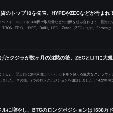
のトップ10を発表、HYPEやZECなどが含まれ
間のパフォーマンスや24時間の取引量などの指標を組み合わせて、投資
、TRON (TRX)、HYPE、RAIN、LEO、Zcash（ZEC）です。F
89兆ドルと2164.7億ドルで、合計で暗号市場全体の約68%を占めて
キングトークン、ミームコインを除外し、明確な投資論理を持ち、採用
上げたクジラが数ヶ月の沈黙の後、ZECとLITに
ns) の監視によると、歴史的に累積利益が 3,875 万ドルを超える巨大なクジ
キングしました。その後、2つのロングポジションを開設しました：14,290 枚の Z
9 万ドルです。さらに、このウォレットは指値注文を出しており、再度 10,0
90万ドルに増やし、BTCのロングポジションは1638