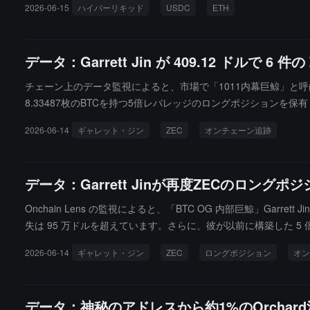
2026-06-15
ハイパーリキッド
USDC
ETH
データ：Garrett Jin が 409.12 ドルで 
チェーン上のデータ監視によると、市場で「1011内幕巨鲸」と呼ばれる
8.33487枚のBTCを持つ5倍レバレッジのロングポジションを
ントの全体ポジションは一時的に約1540万ドルの浮損を抱えており
2026-06-14
ギャレット・ジン
ZEC
オンチェーン追跡
データ：Garrett Jinが再度ZECのロン
Onchain Lens の監視によると、「BTC OG 内部巨鯨」Garre
失は 95 万ドルを超えています。さらに、彼が以前に構築した 5 
えています。
2026-06-14
ギャレット・ジン
ZEC
ロングポジション
オン
データ：神秘のアドレスから約1%のOrchar