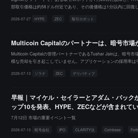
部取引価格は約58ドル付近であり、その後価格は1分以内に回復
ートし、5分以内にHYPEで2700万ドルの往復取引を行い、市場の
2026-07-27
HYPE
ZEC
取引ロボット
た。Lighterは、リスクエンジンが操作防止の公正価格でポジ
て自己資金によるものでした。Lighter流動性プール（LLP）は
Multicoin Capitalのパートナーは、暗
Multicoin Capitalの管理パートナーであるTushar
模な売却を引き起こしていません。アプリケーションの採用率は引
引とトークン化された証券の正しい構造であると考えています。同時
2026-07-13
ソラナ
ZEC
デリバティブ
ます。ZECについては、Multicoinがかなりの供給量を蓄
ション管理において、彼は「三分法」を採用しています：まず三分
コードの脆弱性事件では、チームがハッカーの利用を確認した後
早報｜マイケル・セイラーとアダム・バックが
ップ10を発表、HYPE、ZECなどが含まれて
7月12日 市場の重要イベント一覧
2026-07-13
暗号会社
IPO
CLARITY法
Coinbase
For