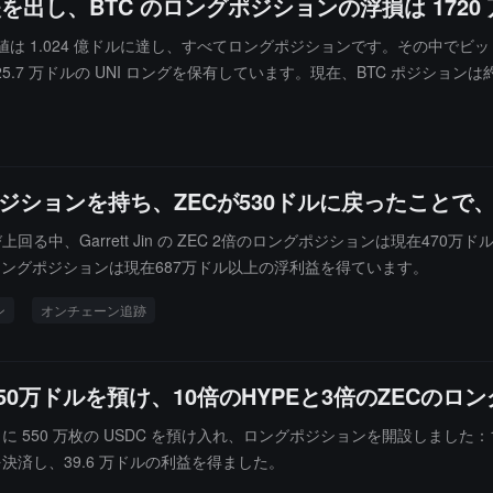
ルの損失を出し、BTC のロングポジションの浮損は 17
総保有価値は 1.024 億ドルに達し、すべてロングポジションです。その中で
25.7 万ドルの UNI ロングを保有しています。現在、BTC ポジションは約
時間で、このアカウントの永久契約は約 508.97 万ドルの損失を出し、アカウ
ジションを持ち、ZECが530ドルに戻ったことで、
再び上回る中、Garrett Jin の ZEC 2倍のロングポジションは現在4
0倍のロングポジションは現在687万ドル以上の浮利益を得ています。
ン
オンチェーン追跡
に550万ドルを預け、10倍のHYPEと3倍のZEC
uid に 550 万枚の USDC を預け入れ、ロングポジションを開設しました：12
決済し、39.6 万ドルの利益を得ました。