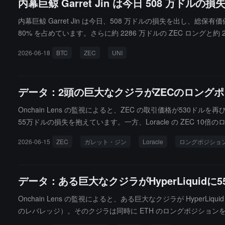
内幕巨鲸 Garret Jin は今日 508 万ド
内幕巨鲸 Garret Jin は今日、508 万ドルの損失を出し、
80% を占めています。さらに約 2286 万ドルの ZEC ロングと約 
益、UNI ポジションは約 4.73 万ドルの含み損です。過去 24 
2026-06-18
BTC
ZEC
UNI
データ：2頭の巨大なクジラがZECのロングポ
Onchain Lens の監視によると、ZEC の取引価格が530ドルを
55万ドルの損失を抱えています。一方、Loracle の ZEC 1
2026-06-15
ZEC
ガレット・ジン
Loracle
ロングポジショ
データ：ある巨大なクジラがHyperLiquid
Onchain Lens の監視によると、ある巨大なクジラが HyperLiq
のレバレッジ）。そのクジラは同時に ETH のロングポジションを