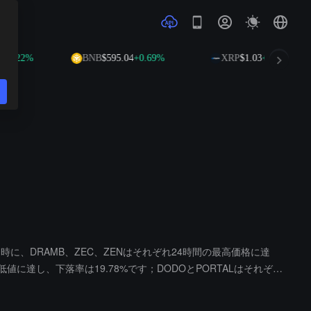
%
BNB
$595.04
+0.69%
XRP
$1.03
+0.29%
に、DRAMB、ZEC、ZENはそれぞれ24時間の最高価格に達
低値に達し、下落率は19.78%です；DODOとPORTALはそれぞれ