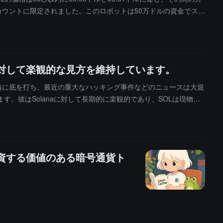
カウントに限定されました。このロボットは50万ドルの資金でスタ
生成し、86.7%を占め、ZECの価格は一時521ドルに上昇しまし
います。最終的にこのロボットは約48.2万ドルの損失を被り、すべ
以上の利益を上げました。
、ZECに対して楽観的な見方を維持しています。
の感情は本当に底を打ち、最近の重大なハッキング事件などのニュースは大規
彼はSolanaに対して長期的に楽観的であり、SOLは現物取
ンにも期待しており、現在両者において大きなポジションを持ってい
ており、市場価値の上位5位に入る可能性があると述べています。ポジ
は大きな下落に備えるための機動資金として残します。Zcashの
投資する価値のある暗号通貨ト