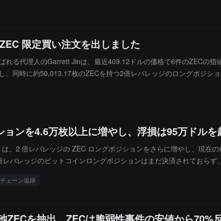
6 件の ZEC 限定買い注文を出しました
代理人のGarrett Jinは、最近409.12ドルの価格で6件のZEC
保有し、同時に約50,013.17枚のZECを持つ2倍レバレッジのロング
、投資収益率（ROI）は約-57%です。
グポジションを4.6万枚以上に増やし、浮損は95万ドル
tt Jin は、2 倍レバレッジの ZEC ロングポジションをさらに増やし、現在の
倍レバレッジのビットコインロングポジションはまだ決済されておらず、現在 1
チェーン追跡
d池ZECを抽出、ZECは脆弱性事件の安値から70%