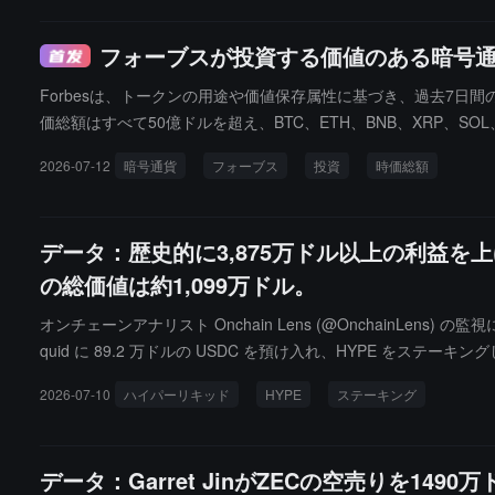
フォーブスが投資する価値のある暗号通貨
Forbesは、トークンの用途や価値保存属性に基づき、過去7日
価総額はすべて50億ドルを超え、BTC、ETH、BNB、XRP、SOL
広く認識されていると述べており、現在の時価総額はそれぞれ約1.2
2026-07-12
暗号通貨
フォーブス
投資
時価総額
を考慮し、ステーブルコイン、ラップド暗号資産、流動性ステー
ジェクトに重点を置いています。
データ：歴史的に3,875万ドル以上の利益を
の総価値は約1,099万ドル。
オンチェーンアナリスト Onchain Lens (@OnchainLe
quid に 89.2 万ドルの USDC を預け入れ、HYPE をステー
（約 398 万ドル、5 倍のレバレッジ）、合計建玉規模は約 1,09
2026-07-10
ハイパーリキッド
HYPE
ステーキング
データ：Garret JinがZECの空売りを14