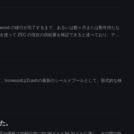
Ironwood の移行が完了するまで、あるいは数ヶ月または数年待たな
タを使って ZEC の現在の供給量を検証できると述べており、デー
、IronwoodはZcashの最新のシールドプールとして、形式的な検
した。
の価格は30秒以内に60.96ドルと56.31ドルに達し、その間の外