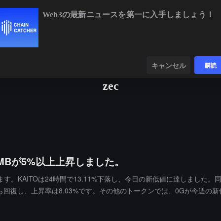
Web3の最新ニュースを第一に入手しましょう！
BTC
$64,939.02
-0.09%
ETH
$1,918.89
+0.22
ンダー
データ
発見する
キャンセル
購読
zec
AMBが5%以上上昇しました。
KAITOは24時間で13.11%下落し、今日の新低値に達しました。同時
りながら回復し、上昇率は8.03%です。その他のトークンでは、0Gが今週の新
NILも「高値からの反落」状態となり、下落率は10.74%です。