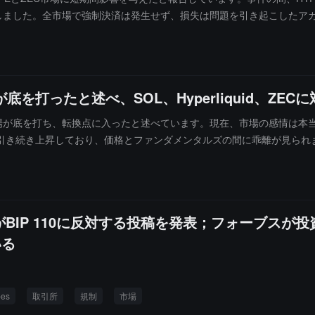
しました。全市場で強制決済は発生せず、損失は問題を引き起こしたア
取引量の74.2%を占めました。また、ZECで2.208億ドルの食い注文を
ションをマークし、マージン不足の際には801件の注文を拒否したと述べて
約14.3万ドルの利益を得て、40の独立アカウントがそれぞれ1000ドル
号市場が底を打ったと述べ、SOL、Hyperliquid
 Jainは、暗号市場が底を打ち、転換点に入ったと述べています。現在、市場
き続き上昇しており、価格とファンダメンタルズの間に乖離が見られます。
に、Hyperliquidのデリバティブ分野でのリーディングポジショ
積しており、業界の「クリプトパンク」価値観の回帰を代表していると考え
の一を即座に購入し、次の三分の一を定期的に投資し、最後の三分の一
、大幅にポジションを増やしました。
BIP 110に反対する投稿を発表；フォーブスが
いる
bes
取引所
規制
市場