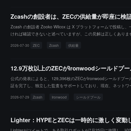
Zcashの創設者は、ZECの供給量が即座に
Zcash の創設者 Zooko Wilcox は X プラットフォー
ければ確認できないと述べていますが、この見解は正しくありません。
タによると ZEC の総供給量は 16,848,458 枚です。
2026-07-30
ZEC
Zcash
供給量
12.9万枚以上のZECがIronwoodシール
公式の発表によると、129,396枚のZECがIronwoodシール
証を完了し、独立した監査をサポートしており、現在、ネットワ
2026-07-29
Zcash
Ironwood
シールドプール
Lighter：HYPEとZECは一時的に激しく
Lighterがツイートで、ある取引ロボットが7月25日に故障し、H