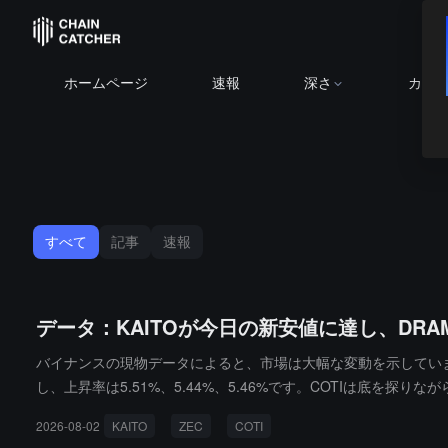
ホームページ
速報
深さ
カレ
すべて
記事
速報
データ：KAITOが今日の新安値に達し、DR
バイナンスの現物データによると、市場は大幅な変動を示しています。
し、上昇率は5.51%、5.44%、5.46%です。COTIは底を探
「高値からの反落」状態となり、下落率は7.29%と5.77%です。
2026-08-02
KAITO
ZEC
COTI