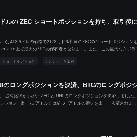
3 万ドルの ZEC ショートポジションを持ち、取引後には 
Jinは418.9ドルの価格で2173万ドル相当のZECのショートポジショ
iquid上で最大のZECの保有者となります。また、この巨大なクジラは76
ショートポジション
オンチェーン追跡
UNIのロングポジションを決済、BTCのロングポジ
体）は、占有比率が小さい ZEC と UNI のロングポジションを決済しました。
ポジション（約 176 万ドル）は約 31 万ドルの損失を出して決済されまし
の価値は約 80,000,000 ドルで、現在の浮損は約 1,665 万ドルに