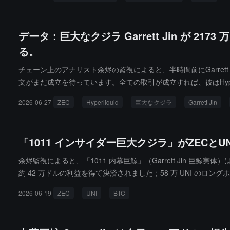
データ：巨大なクジラ Garrett Jin が 217
る。
チェーン上のアナリスト余烬の監視によると、半時間前にGarrett 
文がまだ成立を待っています。全ての取引が成立すれば、彼はHyperl
ドルの含み損を抱えています。
2026-06-27
ZEC
Hyperliquid
巨大なクジラ
Garrett Jin
「1011 インサイダー巨大クジラ」がZECと
余烬監視によると、「1011 内幕巨鯨」（Garrett Jin 巨鯨実
約 42 万ドルの利益を得て決済されました；58 万 UNI のロング
た 1,270 BTC のロングポジションをまだ保持しており、ポジション
2026-06-19
ZEC
UNI
BTC