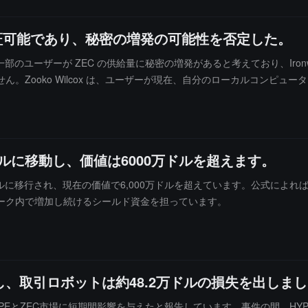
検証可能であり、秘密の増発の可能性を否定した。
ムで投稿し、一部のユーザーが ZEC の供給量に秘密の増発があると考えており、
Zooko Wilcox は、ユーザーが現在、自分のローカルコンピュー
ドプールに移動し、価値は6000万ドルを超えます。
ドプールに移行され、現在の価値で6,000万ドルを超えています。公式によれば
ーク内で増加し続けるシールド資金を担っています。
変動し、取引ロボットは約48.2万ドルの損失を出しま
YPEとZEC市場に短期間影響を与えたと報告しています。事件の間、HYPE