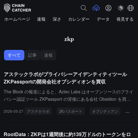
ホームページ
速報
深さ
カレンダー
データ
発見する
zkp
すべて
記事
速報
アステックラボがプライバシーアイデンティティツール
ZKPassportの開発会社オブシディオンを買収
The Block の報道によると、Aztec Labs はオープンソースのプライ
バシー認証ツール ZKPassport の背後にある会社 Obsidion を買収
し、その共同創設者である Michael Elliot と Theo Madzou および
2026-05-27
アステカラボ
ZKパスポート
オブシディアン
買収
チームが Aztec Labs に参加し、ZKPassport と関連アプリケーショ
ンの開発を続けることになります。Aztec Labs はイーサリアムのプ
ライバシー二層ネットワーク Aztec Network を構築しており、昨年
RootData：ZKPは1週間後に約139万ドルのトークンをロ
AZTEC トークンの販売を通じて約 6,000 万ドル相当の ETH を調達