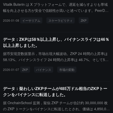
Vitalik Buterin は X プラットフォームで、遅延を減らすよりも帯域
幅を向上させる方が安全で信頼性が高いと述べています。PeerDAS
と ZKP を活用することで、イーサリアムのスケーラビリティは数
2026-01-08
イーサリアム
スケーラビリティ
ZKP
千倍向上し、分散化とも矛盾しません。一方、遅延は物理法則や現
実の環境に制約されており、世界中の家庭ノードをサポートし、検
閲耐性と匿名性を確保する必要があります。彼は、遅延を 2～4 秒
データ：ZKPは58％以上上昇し、バイナンスライフは46％
の範囲に抑えることが合理的な目標であり、より高いリアルタイム
以上上昇しました。
性を求めるアプリケーション（AI駆動など）は L2 や「都市チェー
ン」といったローカライズされた拡張に依存することになると指摘
据币安现货数据显示，市场出现大幅波动。ZKP 24 時間の上昇率は
しています。
58.13%、バイナンスライフ 24 時間の上昇率は 46.7%、そして5分
間の大幅上昇状態が見られました。その一方で、AUCTION、OG、
2026-01-07
ZKP
バイナンス
市場の変動
STRAX、AMP、RPL はそれぞれ「高値からの反落」状態となり、
下落率は 7.34%、7.41%、9.72%、6.65%、12.4% となっていま
す。
データ：疑わしいZKPチームが485万ドル相当のZKPトー
クンをバイナンスに転送しました。
据 OnchainSchool 监测，疑似 ZKP チームが合計約 30,000,000 枚
の ZKP トークンをバイナンスに転送したとされ、価値は 4,850,00