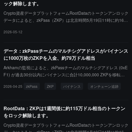
ック解除します。
し、以前には約 1.25 億ドルのベンチャーキャピタルを獲得してい
ます。ZKPassport はユーザーがスマートフォンの NFC を通じてパ
Crypto資産データプラットフォームRootDataのトークンアンロック
スポートや政府の証明書を読み取り、ローカルで暗号署名を生成
データによると、zkPass（ZKP）は北京時間5月19日11時に約1662
し、年齢、国籍、"リアルアイデンティティ" を検証するために使用
万枚のトークンをアンロックし、その価値は約139万ドルです。
2026-05-12
され、完全なプライバシーを露出することなく、Devconnect 会議
のチケット発行や Aztec コミュニティのトークン販売のコンプライ
アンス認証に利用されています。Aztec は ZKPassport プロトコル
データ：zkPassチームのマルチシグアドレスがバイナンス
と iOS アプリのオープンソースを維持し続けると述べています。
に1000万枚のZKPを入金、約79万ドル相当
Arkhamの監視によると、zkPassチームのマルチシグアドレス (0xE
F1) が過去30分以内にバイナンスに合計10,000,000 ZKPを移転
し、約79.61万ドルの価値があります。現在のZKPの流通供給量は
2026-04-25
zkPass
ZKP
バイナンス
オンチェーン追跡
2.68億で、今回の配布額はその流通総量の約3.73%に相当します。
ZKPは現在0.07964ドルで、24時間の下落率は7.35%、その流通時
価総額は現在2,137万ドルです。
RootData：ZKPは1週間後に約115万ドル相当のトークン
をロック解除します。
Crypto資産データプラットフォームRootDataのトークンアンロック