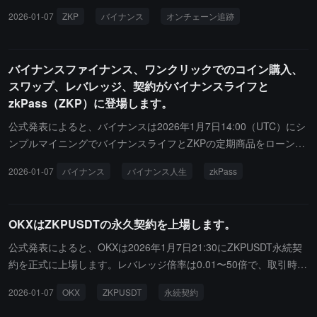
0 米ドルです。
2026-01-07
ZKP
バイナンス
オンチェーン追跡
バイナンスファイナンス、ワンクリックでのコイン購入、
スワップ、レバレッジ、契約がバイナンスライフと
zkPass（ZKP）に登場します。
公式発表によると、バイナンスは2026年1月7日14:00（UTC）にシ
ンプルマイニングでバイナンスライフとZKPの定期商品をローンチ
します。同時に、ユーザーは現物がローンチされた後の1時間以内
2026-01-07
バイナンス
バイナンス人生
zkPass
に「コインを買う」ページから購入でき、スワップ手数料ゼロで取
引できます。さらに、バイナンスのマージントレーディングでは、
同時刻にZKPを借入資産として追加し、ZKP/USDTおよびZKP/USD
OKXはZKPUSDTの永久契約を上場します。
Cの取引ペアを開放します。
公式発表によると、OKXは2026年1月7日21:30にZKPUSDT永続契
約を正式に上場します。レバレッジ倍率は0.01〜50倍で、取引時間
は7×24時間です。ユーザーはウェブ、アプリ、APIで取引が可能
2026-01-07
OKX
ZKPUSDT
永続契約
で、詳細はOKXアプリをご覧ください。