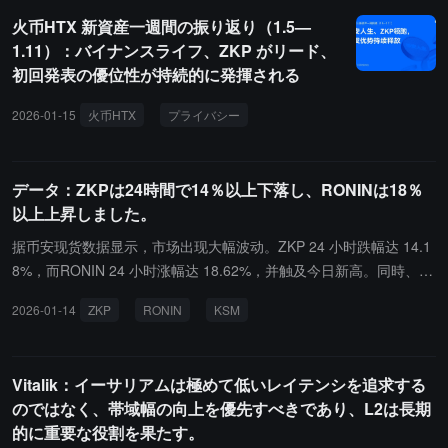
火币HTX 新資産一週間の振り返り（1.5—
1.11）：バイナンスライフ、ZKP がリード、
初回発表の優位性が持続的に発揮される
2026-01-15
火币HTX
プライバシー
中国語Meme
AI
データ：ZKPは24時間で14％以上下落し、RONINは18％
以上上昇しました。
据币安现货数据显示，市场出现大幅波动。ZKP 24 小时跌幅达 14.1
8%，而RONIN 24 小时涨幅达 18.62%，并触及今日新高。同時、KS
M は「高値更新後の反落」状態となり、24 時間の下落幅は 5.19%
2026-01-14
ZKP
RONIN
KSM
です。他のトークン、例えば ASTER、AXS、IMX もそれぞれ今日
の新高値に達し、上昇幅は 3.08% から 9.41% の間です。
Vitalik：イーサリアムは極めて低いレイテンシを追求する
のではなく、帯域幅の向上を優先すべきであり、L2は長期
的に重要な役割を果たす。