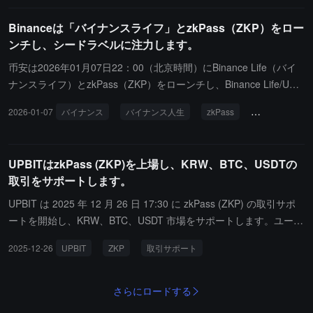
Binanceは「バイナンスライフ」とzkPass（ZKP）をロー
ンチし、シードラベルに注力します。
币安は2026年01月07日22：00（北京時間）にBinance Life（バイ
ナンスライフ）とzkPass（ZKP）をローンチし、Binance Life/USD
T、Binance Life/USDC、Binance Life/TRY、ZKP/USDT、ZKP/USD
2026-01-07
バイナンス
バイナンス人生
zkPass
種子ラベル
C、ZKP/TRYの現物取引ペアを開放します。公告によると、Binanc
e LifeとZKPはシードタグが追加されます。シードタグは革新的な
プロジェクトを表し、他の上場トークンと比較して、これらのトー
UPBITはzkPass (ZKP)を上場し、KRW、BTC、USDTの
クンはより高いボラティリティとリスクを示す可能性があります。
取引をサポートします。
UPBIT は 2025 年 12 月 26 日 17:30 に zkPass (ZKP) の取引サポ
ートを開始し、KRW、BTC、USDT 市場をサポートします。ユーザ
ーは公告発表後 2 時間以内に入金を行うことができ、必ずネットワ
2025-12-26
UPBIT
ZKP
取引サポート
ークが ZKP-Ethereum であることを確認してください。
さらにロードする