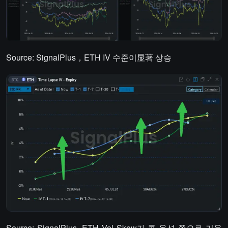
Source: SignalPlus，ETH IV 수준이显著 상승
Source: SignalPlus, ETH Vol Skew가 콜 옵션 쪽으로 기울