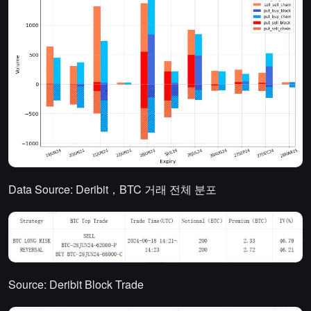
Data Source: Deribit，BTC 거래 전체 분포
Source: Deribit Block Trade