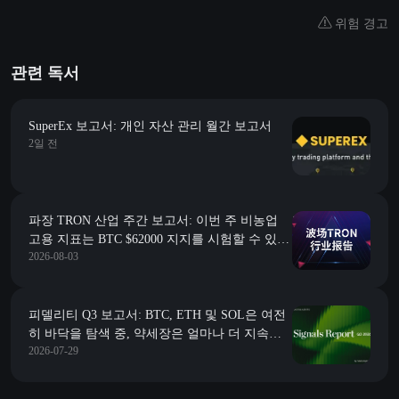
위험 경고
관련 독서
SuperEx 보고서: 개인 자산 관리 월간 보고서
2일 전
파장 TRON 산업 주간 보고서: 이번 주 비농업
고용 지표는 BTC $62000 지지를 시험할 수 있으
2026-08-03
며, 체인 상 고정 금리 신용 시장을 구축하는
Morpho 분석
피델리티 Q3 보고서: BTC, ETH 및 SOL은 여전
히 바닥을 탐색 중, 약세장은 얼마나 더 지속될
2026-07-29
까?