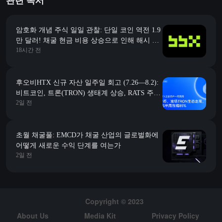
관련 독서
암호화 개념 주식 일일 관찰: 단일 코인 역전 1.9
만 달러! 채굴 현금 비용 상승으로 인해 해시 파
18시간 전
워가 AI 및 저전력 국가로 "대이동"
후오비HTX 신규 자산 일주일 회고 (7.26—8.2):
비트코인, 트론(TRON) 생태계 상승, RATS 주간
2일 전
상승폭 85%
초월 채굴풀: EMCD가 채굴 산업의 글로벌화에
어떻게 새로운 수익 단계를 여는가
2일 전
Copyright © 2023
About Us
Media Kit
Privacy Policy