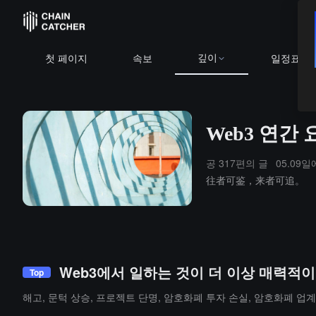
깊이
첫 페이지
속보
일정표
Web3 연간
공 317편의 글
05.09
往者可鉴，来者可追。
Web3에서 일하는 것이 더 이상 매력적
Top
해고, 문턱 상승, 프로젝트 단명, 암호화폐 투자 손실, 암호화폐 업