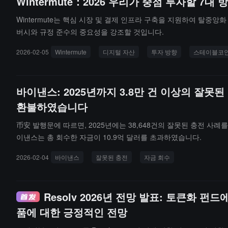
Wintermute：2026 우리가 중점 투자할 7대 
으며, 인도네시아의 한 중개 및 암호화폐 회사를 인수하여 아시아 
Wintermute는 핵심 시장 및 결제 인프라 구축을 지원하여 탈중앙
버시와 규정 준수의 중요성을 강조할 것입니다.
2026-02-05
Wintermute
디지털 자산
투자 방향
스테이블코
바이낸스: 2025년까지 3.8만 건 이상의 잘못
환불하였습니다
币安 발행문에 따르면, 2025년에는 38,648건의 잘못된 충전 사례
이낸스는 총 회수한 자금이 10.9억 달러를 초과하였습니다.
2026-02-04
바이낸스
잘못된 충전
자금 회수
Resolv 2026년 전망 발표: 토큰화 펀
품에 대한 긍정적인 전망