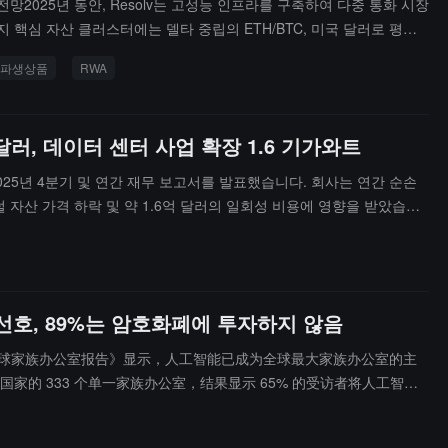
획 전망2025년 동안, Resolv는 고성능 인프라를 구축하여 다중 통화 시장
지 핵심 자산 클러스터에는 델타 중립의 ETH/BTC, 미국 달러로 평가
함됩니다.2026년 Resolv의 주요 목표는 다음과 같습니다: 기관 규모에
 파생상품
RWA
확립; 1분기부터 투자 범위를 확대하여 더 많은 투자 등급 토큰화 펀드
가 체인 상 파생상품 시장에 지속적으로 침투할 것으로 보며, 델타 중립
에 접근하고, 체인 상 파생상품 장소를 통해 헤지 및 유동성 지원을 제공;
1억 달러, 데이터 센터 사업 확장 1.6 기가와트
더욱 향상; 엄격한 위험 기준의 유동성 대출 시장에서 지속적으로 확
업그레이드하는 것 등입니다.
 오늘 2025년 4분기 및 연간 재무 보고서를 발표했습니다. 회사는 연간 순손
지털 자산 가격 하락 및 약 1.6억 달러의 일회성 비용에 영향을 받았습니
조정 후 EBITDA는 3,400만 달러에 달했습니다.2025년 말까지 Galax
유량은 26억 달러입니다. 회사는 2025년에 성공적으로 재편성을 완료
록적인 거래량 및 자문 수익을 달성했습니다. 자산 관리 플랫폼의 총 자산은
업 부문에서 Galaxy는 CoreWeave와 800MW의 장기 계약을 체결
 선호, 89%는 암호화폐에 투자하지 않음
을 1.6GW로 확장했습니다. 2026년 1분기에는 첫 번째 데이터 홀을 인
13억 달러의 채권 발행을 통해 재무 상태를 강화했습니다.
026 年全球家族办公室报告》显示，人工智能已成为全球最大家族办公室的主
家的 333 个单一家族办公室，结果显示 65% 的受访者将人工智能
键投资主题。数据显示，89% 的家族办公室目前没有加密货币敞口，全
相比之下，37% 的受访者计划在未来 12 至 18 个月内增加对私募股