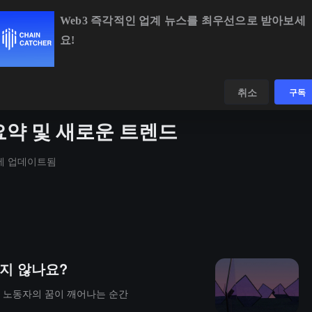
Web3 즉각적인 업계 뉴스를 최우선으로 받아보세
요!
BTC
$64,890.60
-0.44%
ETH
$1,918.65
-0.79%
데이터
발견하다
취소
구독
 요약 및 새로운 트렌드
일에 업데이트됨
이지 않나요?
계 노동자의 꿈이 깨어나는 순간