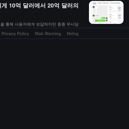
게 10억 달러에서 20억 달러의
로 활동을 통해 사용자에게 보답하지만 종종 무시당
 보답하는 자금은 10억 달러에서 20억 달러 사
Privacy Policy
Risk Warning
Hiring
 실현합니다
润，Tether 持有的美国国债规模已经超过韩国等大型经济体，同时还大量配
 1 月初，USDT 的市值已达 1870 亿美元，日交易量也超过所有竞争对
允许使用 Tether 的稳定币。如今，Tether 试图颠覆的已不仅仅是
体等领域进行了大规模投资。
하며, 비기술 직무 수요가 크게 증가할 것으로 보입