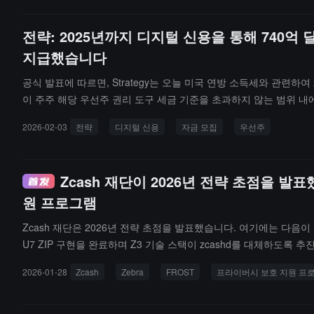
权的配置。值得注意的是，亚洲地区家族办公室对加密货币的兴趣正
전략: 2025년까지 디지털 신용을 통해 740억
지급했습니다
공식 발표에 따르면, Strategy는 오늘 미국 연방 소득세와 관련하여
이 주주 해당 우선주 권리 도구 세금 기준을 초과하지 않는 범위 내에서
는 총 5회의 영구 우선주 증권(「디지털 신용」)의 최초 공개 발행(
2026-02-03
전략
디지털 신용
자금 모집
우선주
ATM(시가 발행) 계획을 통해 디지털 신용 도구에 대해 추가로 190
대해 총 4.13억 달러의 배당금을 지급했으며, 해당 가중 연간 배당률은
적 유보 이익이 없으며, 올해 및 예측 가능한 미래에도 당기 E&P
Zcash 재단이 2026년 전략 초점을 발표
여, Strategy는 우선주 권리 도구의 배당금이 예측 가능한 미래(
원 프로그램
니다.
Zcash 재단은 2026년 전략 초점을 발표했습니다. 여기에는 다음이
U7 ZIP 구현을 완료하며 Z3 기술 스택이 zcashd를 대체하도록 추진
312 최종본 완료 및 분산 키 생성(DKG) 프로토콜 도입;개인 정보 
2026-01-28
Zcash
Zebra
FROST
프라이버시 보호 지원 프
추진하고 제로 지식 증명 기반의 신원 솔루션을 탐색하여 규정 준수,