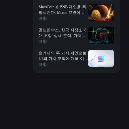
MarsCoin이 BNB 체인을 폭
발시킨다: Meme 코인이
RWA 시대에 진입할까?
08-05
골드만삭스, 한국 저장소 '8
대 초점' 상세 분석: 가치 평
가, 장기 계약, 재고, 장신 충
08-05
격, 자사주 매입 등
솔라나의 두 가지 제안으로
L1의 가치 포착에 대해 이야
기하다
08-05