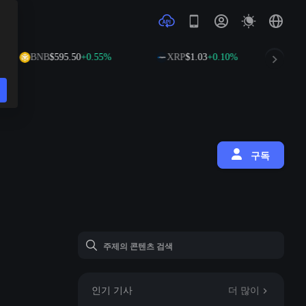
BNB
$595.50
+0.55%
XRP
$1.03
+0.10%
SOL
$7
구독
인기 기사
더 많이