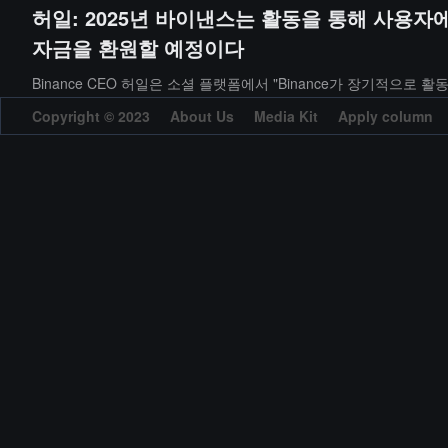
허일: 2025년 바이낸스는 활동을 통해 사용자에
자금을 환원할 예정이다
Binance CEO 허일은 소셜 플랫폼에서 "Binance가 장기적으
한다"는 질문에 대해 "2025년 Binance가 활동을 통해 사용자에게
Copyright © 2023
About Us
Media Kit
Apply column
이이며, 팀은 향후 활동의 홍보 방식을 연구할 것"이라고 밝혔다.
2026-01-28
바이낸스
허이
사용자에게 보답
Tether는 2025년에 약 150억 달러의 이익을
据《财富》报道，Tether 在 2025 年实现约 150 亿美元的利
置了比特币和黄金。根据数据机构 CoinMarketCap 的统计，截至
手稳定币的总和------尽管在美国，除少数例外情况外，美国公民并不被
2026-01-27
Tether
이익
金融领域。过去两年里，它在卫星、数据中心、农业、电信以及媒
2025년 비트코인 관련 채용이 6% 증가
니다