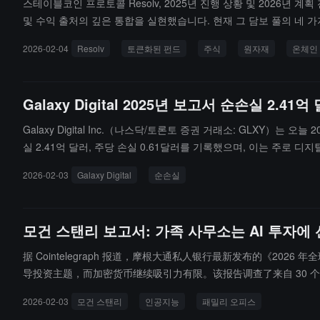
스테이블코인 프로토콜 Resolv, 2025년 진행 상황 및 2026년 계
및 수익 출처의 깊은 통합을 실현했습니다. 현재 그 담보 풀의 네 가
된 DeFi 대출 및 화폐 시장 노출, 델타 중립의 알트코인, RWA가 포
2026-02-04
Resolv
토큰화된 펀드
주식
원자재
온체인
서 총 고객 가치를 지속적으로 증가시키고, USR을 주요 자산으로 
를 포함하고, 점진적으로 투자 등급 RWA를 포함; 주식 및 원자재
전략을 통해 전통 자산(예: 금, 기타 상품, 주가지수 및 개별 주식)
Galaxy Digital 2025년 보고서 순손실 2.4
외부 위험 전문가를 도입하여 의사 결정의 투명성과 관찰 가능성을 
장; 그리고 Resolv 인프라를 "스테이블코인 서비스" 플랫폼으로 
Galaxy Digital Inc.（나스닥/토론토 증권 거래소: GLXY）는
실 2.41억 달러, 주당 손실 0.61달러를 기록했으며, 이는 주로 디
다. 그럼에도 불구하고, 회사의 연간 조정 후 총 이익은 4.26억 달러, 
2026-02-03
Galaxy Digital
순손실
y의 총 주식 자본은 30억 달러에 달하며, 현금 및 스테이블코인 보
하고 나스닥에 상장했으며, 동시에 Global Markets 사업은 기
120억 달러에 달하며, 연간 순유입은 20억 달러입니다.데이터 센터 사
모건 스탠리 보고서: 가족 사무소는 AI 투자에
했으며, ERCOT의 승인을 받아 Helios 데이터 센터의 총 전력 용량
도할 예정입니다. 회사는 또한 3.25억 달러의 주식 자금 조달 및 
据 Cointelegraph 报道，摩根大通私人银行最新发布的《2
导投资主题，而加密货币继续吸引力有限。该报告调查了来自 30 个国
相关投资列为当前或未来优先事项，而仅 17% 将加密货币视为关
2026-02-03
모건 스탠리
인공지능
패밀리 오피스
球平均加密资产配置仅为 0.4%，比特币敞口更低，平均仅为 0.2%。