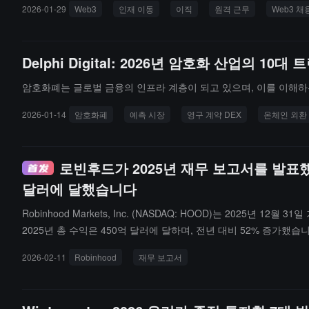
2026-01-29
Web3
인재 이동
이직
원격 근무
Web3 채
Delphi Digital: 2026년 암호화 산업의 10대 
암호화폐는 글로벌 금융의 인프라 계층이 되고 있으며, 이를 이해하는
2026-01-14
암호화폐
예측 시장
영구 계약 DEX
온체인 외환
로빈후드가 2025년 재무 보고서를 발표했
달러에 달했습니다
Robinhood Markets, Inc. (NASDAQ: HOOD)는 2025년
2025년 총 수익은 450억 달러에 달하며, 전년 대비 52% 증가했습
당 순이익은 2.05달러입니다. 4분기 수익은 128억 달러로, 전년
2026-02-11
Robinhood
재무 보고서
680억 달러이며, Robinhood Gold 구독 사용자 수는 420만 명
102% 증가하여 265억 달러에 달했습니다.Robinhood는 202
영 비용이 260억~272.5억 달러로 증가할 것으로 예상하고 있습니