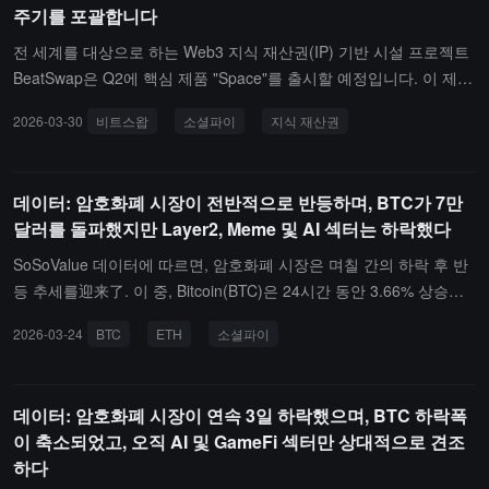
주기를 포괄합니다
3% 상승했습니다.섹터의 역사적 시장 상황을 반영하는 암호화 섹터
편, MAG7.ssi는 1.27% 상승했고, DEFI.ssi는 1.86% 상승했으며, ME
지수는 ssiSocialFi, ssiMeme, ssiDePIN이 각각 14.25%, 7.56%, 5.3
ME.ssi는 1.63% 상승했습니다.다른 섹터에서는 DeFi 섹터가 24시간
전 세계를 대상으로 하는 Web3 지식 재산권(IP) 기반 시설 프로젝트
6% 상승했다고 나타냅니다.
동안 2.77% 상승했으며, 이 섹터 내에서 Hyperliquid(하이퍼리퀴드,
BeatSwap은 Q2에 핵심 제품 "Space"를 출시할 예정입니다. 이 제품
HYPE)는 4.96% 상승했습니다. Layer2 섹터는 2.47% 상승했으며,
은 생태계 내의 SocialFi 층으로 정의되며, 창작자와 사용자 간의 직
2026-03-30
비트스왑
소셜파이
지식 재산권
그 중 Arbitrum(아비트럼, ARB)은 9.32% 상승했습니다. Layer1 섹터
접적인 연결을 목표로 하고 있으며, 플랫폼의 다른 모듈과 깊은 연동
는 1.90% 상승했으며, Zcash(제트캐시, ZEC)는 16.78% 상승했습니
을 실현합니다.이로 인해 플랫폼 내부에는 완전한 사용자 행동 폐쇄
다. PayFi 섹터는 1.54% 상승했으며, Dash(대시, DASH)는 17.20%
루프가 형성됩니다: 발견(Discovery); 참여(Participation); 소비(Cons
데이터: 암호화폐 시장이 전반적으로 반등하며, BTC가 7만
상승했습니다. CeFi 섹터는 0.63% 상승했으며, Bitget Token(비트겟
umption); 보상(Rewards); 거래(Trading). 공지에 따르면, 이 제품의
달러를 돌파했지만 Layer2, Meme 및 AI 섹터는 하락했다
토큰, BGB)은 2.70% 상승했습니다.또한, AI 및 GameFi 섹터는 24시
출시는 BeatSwap이 전체 스택 Web3 기반 시설로 발전하는 것을 의
간 동안 각각 0.17%, 0.67% 하락했으며, AI 섹터 내에서 Bittensor(비
미합니다. IP 인증 및 체인 상 등록, 수익 분배, 인센티브 메커니즘 등
SoSoValue 데이터에 따르면, 암호화폐 시장은 며칠 간의 하락 후 반
텐서, TAO)는 9.86% 하락했습니다. GameFi 섹터에서는 Immutable
의 통합을 통해 플랫폼은 IP 권리가 동일한 생태계 내에서 "생성---사
등 추세를迎来了. 이 중, Bitcoin(BTC)은 24시간 동안 3.66% 상승하
X(이뮤터블엑스, IMX)가 상대적으로 견조하게 5.41% 상승했습니다.
용---변환"의 완전한 흐름을 완료할 수 있는 종단 간 폐쇄 루프 경로를
여 7만 달러를 돌파했습니다; Ethereum(ETH)은 3.93% 상승하여 21
2026-03-24
BTC
ETH
소셜파이
섹터의 역사적 시장 상황을 반영하는 암호화폐 섹터 지수는 ssiDeFi,
구축합니다.
00 달러를 돌파했습니다.또한, SocialFi 섹터는 4.61% 상승하며 두드
sssiRWA, siDePIN이 각각 3.61%, 3.49%, 3.12% 상승했다고 나타냈
러진 성과를 보였고, 섹터 내에서 Chiliz(CHZ)와 Toncoin(TON)은 각
습니다.
각 2.15%, 5.59% 상승했습니다. 눈에 띄는 성과를 보인 섹터로는 Pa
데이터: 암호화폐 시장이 연속 3일 하락했으며, BTC 하락폭
yFi 섹터가 24시간 동안 1.79% 상승했으며, 섹터 내에서 Dash(DAS
이 축소되었고, 오직 AI 및 GameFi 섹터만 상대적으로 견조
H)는 5.12% 상승했습니다; Layer1 섹터는 1.78% 상승했으며, Aptos
하다
(APT)는 10.36% 상승했습니다; CeFi 섹터는 0.95% 상승했으며, NE