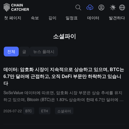
첫 페이지
속보
깊이
일정표
데이터
발견하다
소셜파이
전체
글
뉴스 플래시
데이터: 암호화 시장이 지속적으로 상승하고 있으며, BTC는
6.7만 달러에 근접하고, 오직 DeFi 부문만 하락하고 있습니
다
SoSoValue 데이터에 따르면, 암호화 시장 부문은 상승 추세를 유지
하고 있으며, Bitcoin (BTC)은 1.83% 상승하여 한때 6.7만 달러에 근
접했습니다; Ethereum (ETH)은 1.38% 상승하여 1900 달러를 돌파
2026-07-22
BTC
ETH
소셜파이
했습니다.동시에, SocialFi와 RWA 부문은 두드러진 성과를 보였으
며, 24시간 각각 6.15%, 5.85% 상승했습니다. SocialFi 부문 내에서,
Gram (GRAM)은 6.89% 상승했습니다; RWA 부문 내에서, Ondo Fin