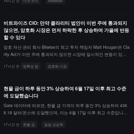
16시간 전
미국 주식
Atlassian
assian은 32.55% 상승, Twilio는 20.22% 상승, CoreWeave는 4.89%
상승, SoundHound AI는 4.38% 상승, Arm은 3.95% 상승했습니다.
비트와이즈 CIO: 만약 클라리티 법안이 이번 주에 통과되지
않으면, 암호화 시장은 먼저 하락한 후 상승하며 가을에 반등
할 수 있다
암호 자산 관리 회사 Bitwise의 최고 투자 책임자 Matt Hougan은 Cla
rity Act가 이번 주에 통과되지 않으면 시장에 일시적인 변동이 있을
수 있지만, 가을 반등을 준비할 것이라고 밝혔습니다.
17시간 전
명확성 법
암호화 시장
현물 금이 하루 동안 3% 상승하여 6월 17일 이후 최고 수준
에 도달했습니다
Gate 데이터에 따르면, 현물 금 가격이 하루 동안 3% 상승하여 436
8.18 달러/온스에 도달했으며, 이는 6월 17일 이후 최고 수준입니다.
미국 7월 비농업 고용 인원이 2.3만 명 감소했으며, 시장 예상치는 8
17시간 전
현물 금
일일 상승폭
만 명 증가, 이전 값은 5.7만 명 증가였습니다.