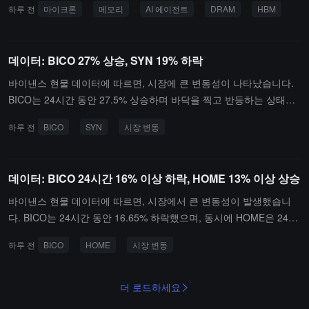
하루 전
마이크론
메모리
AI 에이전트
DRAM
HBM
는 여전히 가속화되고 있다고 밝혔다. 현재 DRAM과 NAND 모두 공
급이 수요를 초과하고 있으며, 메모리 업그레이드에는 시스템의 물리
적 분해가 필요하기 때문에 AI 시스템에서 메모리 수요는 더욱 강력
데이터: BICO 27% 상승, SYN 19% 하락
하고 가격 탄력성은 시장 예상보다 낮다. 전략 고객 계약(SCA)은 약 *
*40%**의 판매량을 커버할 것으로 예상되며, 양측에 가격 안정 메커
바이낸스 현물 데이터에 따르면, 시장에 큰 변동성이 나타났습니다.
니즘을 제공한다.美光 관리층은 CPU 측 AI 에이전트 수요를 "시즌 전
BICO는 24시간 동안 27.5% 상승하며 바닥을 찍고 반등하는 상태입
준비"로 설명하며, GPU 생태계 외의 새로운 기둥으로 간주하고 있
니다.동시에, SYN은 24시간 동안 19.14% 하락하며 고점을 찍고 다
하루 전
BICO
SYN
시장 변동
다. SRAM과 같은 신흥 기술에 대해 美光은 그 확장성이 제한적이며
시 하락하는 상태입니다. LA, OPG 및 BEB도 마찬가지로 고점을 찍
HBM의 핵심 지위를 도전할 수 없다고 생각하고 있으며, 현재 약 **
고 다시 하락하는 상태이며, 하락폭은 각각 5.41%, 5.19% 및 6.93%
5%**의 시스템이 이러한 특정 부하를 운영하고 있다. 독일은행은 "매
입니다. 또한, SKL은 이번 주 최저점을 기록하며 5.64% 하락했습니
데이터: BICO 24시간 16% 이상 하락, HOME 13% 이상 상승
수" 등급을 유지하며 美光이 "이익을 희생하지 않고 성장할 수 있는"
다.나머지 토큰 중 EGLD, ACE 및 ZBT는 각각 -3.92%, -3.61% 및 -3.
독특한 이점을 가지고 있다고 평가하고 있다. FMS 기간 동안 Sandis
72%의 소폭 하락을 보였습니다. HEI는 소폭 상승하며 3.03% 상승했
바이낸스 현물 데이터에 따르면, 시장에서 큰 변동성이 발생했습니
k와 SK 하이닉스는 첫 번째 HBF 기술 규격을 공동 발표했지만, 美光
습니다.
다. BICO는 24시간 동안 16.65% 하락했으며, 동시에 HOME은 24시
은 그 실제 가치와 상업화 전망에 여전히 논란이 있다고 생각하고 있
간 동안 13.38% 상승하며 바닥을 찍고 반등하는 상태를 보였습니다.
하루 전
BICO
HOME
시장 변동
다.
또한, ALICE, BEL, PORTAL, GUN, HEMI, MVLLB 및 FLNCB는 모두
"고점에서 하락"하는 상태를 보였으며, 하락폭은 각각 5.25%, 9.99%,
15.58%, 10.43%, 5.18%, 7.44% 및 12.21%입니다. 동시에, STX도
더 로드하세요
이번 주 신저가를 기록하며 하락폭은 7.92%입니다.