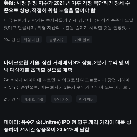
美银: 시장 감정 지수가 2021년 이후 가장 극단적인 강세 수
하고 있어 큰 차이를 보이고 있습니다. 시장 관계자들은 최종 데이터
준으로 상승, 적절히 위험 노출을 줄여야 함
가 예상과 크게 다를 경우 주식, 채권 및 달러 시장에서 극심한 변동
이 있을 수 있다고 보고 있습니다. 실업률은 여전히 연준이 주목하는
미국 은행의 전략가는 투자자들의 강세 감정이 극단적인 수준에 도달
핵심 변수입니다. 뱅크 오브 아메리카의 경제학자 Aditya Bhave는 데
했다고 언급하며, 위험 자산의 노출을 줄이기 시작할 것을 권장했습
이터가 노동 시장이 "모든 것이 안전하다"고 나타날 경우, 연준이 올
니다. 불곰 지수는 9.4에서 9.7로 상승하여 2021년 이후 최고 수준을
20시간 전
위험 자산
불황 지수
미국 달러
해 최대 세 번 금리를 인상할 수 있지만, 현재 연방 기금 선물 시장은
기록했습니다. 주식 시장 상승, 높은 수익의 채권 자금 유입 및 신용
올해 한 번의 금리 인상만 가격에 반영하고 있다고 지적했습니다.
스프레드 축소가 낙관적인 감정의 원인입니다.Hartnett는 여전히 여
름 "철수/회전" 단계에 있다고 언급하며, 투자자들에게 위험 자산 배
마이크로칩 기술, 장전 거래에서 9% 상승, 2분기 수익 및 이
분을 줄이고 방어적 자산과 달러로 전환할 것을 권장했습니다.
익 예상치를 초과할 것으로 예측
Gate 시세 데이터에 따르면, 마이크로칩 테크놀로지가 장전 거래에
서 9% 상승했으며, 이는 회사가 2분기 수익과 이익이 모두 예상보다
높을 것이라고 예측했기 때문입니다.
21시간 전
미세 칩 기술
수익 예상
이익 예상
데이터: 유수기술(Unitree) IPO 전 영구 계약 가격이 대폭 상
승하여 24시간 상승폭이 23.64%에 달함