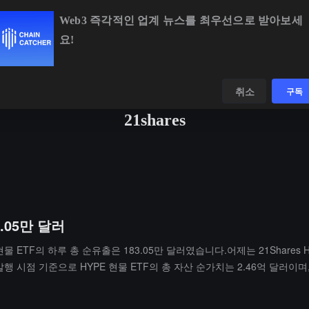
Web3 즉각적인 업계 뉴스를 최우선으로 받아보세
요!
BTC
$64,846.31
+1.02%
ETH
$1,914.36
+0.81%
데이터
발견하다
취소
구독
21shares
.05만 달러
현물 ETF의 하루 총 순유출은 183.05만 달러였습니다.어제는 21Shares Hy
행 시점 기준으로 HYPE 현물 ETF의 총 자산 순가치는 2.46억 달러이며,