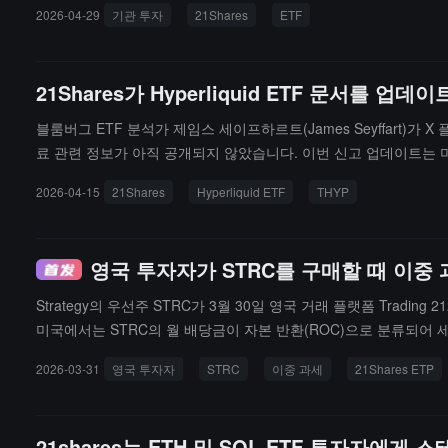
2026-04-29
기관 투자
21Shares
ETF
있습니다. 현재 비트코인의 일일 거래량은 500억 달러를 초과했으며,
관급 자산" 속성을 갖추게 하고 있습니다.시장 여전히 거시 경제 
선, 지속적인 자금 유입 및 공매도 청산 등의 요인에 힘입어 비트코
21Shares가 Hyperliquid ETF 문서를 
을 더 강조하는 자산 선택 논리로 전환하고 있습니다.
블룸버그 ETF 분석가 제임스 세이프하르트(James Seyffart)가 X
료 관련 정보가 아직 공개되지 않았습니다. 이번 신고 업데이트는 미
2026-04-15
21Shares
Hyperliquid ETF
THYP
영국 투자자가 STRC를 구매할 때 이중 과
Strategy의 우선주 STRC가 3월 30일 영국 거래 플랫폼 Trad
미국에서는 STRC의 월 배당금이 자본 반환(ROC)으로 분류되어
율 납세자의 세율은 8.75%이며, 고소득자는 최대 39.35%에 달합
2026-03-31
영국 투자자
STRC
이중 과세
21Shares ETP
an Straten은 영국 투자자들에게 암스테르담 및 파리 증권 거래소에 
재투자되며 현금 배당이 아닌 방식으로 운영됩니다. 매각 시 일반적
21shares는 ETH 및 SOL ETF 투자자에