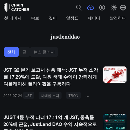
첫 페이지
속보
깊이
일정표
데이터
발견하다
justlenddao
전체
글
뉴스 플래시
JST Q2 분기 보고서 심층 해석: JST 누적 소각
률 17.29%에 도달, 다원 생태 수익이 강력하게
디플레이션 플라이휠을 구동하다
2026-07-24
JST
재매입 소각
TRON
파장 생태계
파장
JUST 4륜 누적 파괴 17.11억 개 JST, 통축률
20%에 근접, JustLend DAO 수익 지속적으로