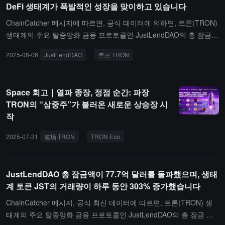
DeFi 생태계가 폭발적인 성장을 맞이하고 있습니다
에게 안전하고 효율적이며 투명한 분산형 대출 서비스를 지속적으로
제공하며, DeFi 분야에서의 입지를 더욱 강화하고 있습니다.
ChainCatcher 메시지에 따르면, 공식 데이터에 의하면, 트론(TRON)
생태계의 주요 탈중앙화 금융 프로토콜인 JustLendDAO의 총 잠금
자산(TVL)이 80억 달러를 돌파했으며, 예치 규모는 49.2억 달러, 대
2025-08-06
JustLendDAO
트론 TRON
출 총액은 1.9193억 달러에 이르고, 플랫폼의 일일 평균 수익은 4.9
만 달러를 초과했습니다.주목할 점은, 플랫폼의 독립 활성 지갑(UA
W)이 주간 33.85% 증가했으며, 거래량이 30.68% 급증하고, 24시간
Space 회고｜열파 종장, 정점 순간: 파장
거래액이 71.84% 증가하여 384만 달러에 달했습니다. JustLendDA
TRON의 “삼중주”가 불러온 새로운 상승장 시
O의 눈부신 데이터는 트론(TRON)이 글로벌 선도 공공 블록체인으
작
로서의 인프라 장점을 다시 한번 입증하며, 그 효율적이고 저렴한 네
트워크 특성이 DeFi 생태계의 혁신 발전을 지속적으로 지원할 것입
2025-07-31
波场 TRON
TRON Eco
SunPump
태양 탐사
T
니다.
JustLendDAO 총 잠금액이 77.7억 달러를 돌파했으며, 생태
계 토큰 JST의 거래량이 하루 동안 303% 증가했습니다
ChainCatcher 메시지, 공식 최신 데이터에 따르면, 트론(TRON) 생
태계의 주요 탈중앙화 금융 프로토콜인 JustLendDAO의 총 잠금 자