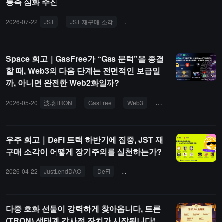
통축 심화 추진
2026-07-22
JST
JST 재구매 소각
JustLendDAO
JUST
트
Space 회고｜GasFree가 “Gas 문턱”을 종결
할 때, Web3의 다음 단계는 전면적인 보급일
까, 아니면 완전한 Web2화일까?
2026-05-20
波场TRON
GasFree
Web3
JustLendDAO
JU
우주 회고｜DeFi 트랙 하반기에 집중, JST 재
구매 소각이 어떻게 장기주의를 실천하는가?
2026-04-22
JustLendDAO
DeFi
트론 TRON
JST
JUST
다중 호화 선물이 강력하게 찾아옵니다, 트론
(TRON) 생태계 감사절 잔치가 시작됩니다!