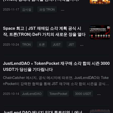
2025-11-17
감사절
파장 TRON
TRON ECO
SunPump
Ju
Space 회고｜JST 재매입 소각 계획 공식 시
작, 트론(TRON) DeFi 가치의 새로운 장을 열다
2025-10-24
TRON
트론
JUST
JST
JustLendDAO
디
JustLendDAO × TokenPocket 재구매 소각 합의 시즌 3000
USDT가 당신을 기다립니다
ChainCatcher 메시지, 공식 메시지에 따르면, JustLendDAO와 Toke
nPocket이 강력한 협력을 통해 JST 재구매 소각 합의 시즌을 공식적
으로 시작했습니다. JST 재구매 및 소각 제안 발표를 기념하기 위해
2025-10-14
JustLendDAO
TokenPocket
3000 USDT
JST
양측은 공동으로 커뮤니티 인센티브 활동을 출시했으며, 총 상금 풀
은 3,000 USDT 상당의 TRX에 달합니다. 활동 기간은 10월 13일부
터 10월 20일(SGT)까지이며, 참여 임무를 수행하고 합의를 전파하면
JustLend DAO 에너지 임대 튜토리얼｜에너