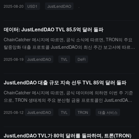
채굴 기회를 제공하는 규제 안정화폐 USD1의 출시를
2025-08-20
USD1
JustLendDAO
트론 TRON
공식적으로 발표했습니다.USD1은 World Liberty Fin
ancial에 의해 발행되며, 미국 달러 예금과 단기 국채
로 전액 담보되어 있으며, 유통량은 20억 개를 초과하
데이터: JustLendDAO TVL 85.5억 달러 돌파
고, 규제된 BitGo Trust에 의해 관리되어 안전성과 규
정 준수가 높이 평가받고 있습니다. TRON 생태계의
ChainCatcher 메시지에 따르면, 공식 소식에 따르면, TRON의 주요
주요 DeFi 프로토콜인 JustLendDAO는 이번에 USD1
탈중앙화 대출 프로토콜 JustLendDAO의 최신 주간 보고서에 따르
을 성공적으로 통합하여 TRON 생태계의 안정화폐
면, 플랫폼의 총 잠금 자산(TVL)이 855억 달러를 강하게 돌파했으며,
2025-08-19
JustLendDAO
TVL
DeFi
자산 매트릭스를 더욱 풍부하게 하고, 사용자가 분산
그 중 예치 규모는 532억 달러, 대출 총액은 1.9392억 달러, 일일 보
대출 시장에 더 유연하게 참여할 수 있도록 지원합니
상 지급액은 5.1만 달러를 초과했습니다.TRON 생태계의 핵심 DeFi
다.
인프라로서, JustLendDAO는 탈중앙화 금융 생태계 확장을 지속적으
JustLendDAO 대출 규모 지속 선두 TVL 85억 달러 돌파
로 추진하여 전 세계 사용자에게 효율적인 체인 상 대출 서비스를 제
공할 것입니다.
ChainCatcher 메시지에 따르면, 공식 데이터에 의하면 이번 주 기준
으로, TRON 생태계의 주요 분산형 금융 프로토콜인 JustLendDAO
의 운영 데이터가 강력한 성과를 보이고 있으며, 플랫폼의 총 잠금 자
2025-08-12
JustLendDAO
TVL
TRON
대출 서비스
산(TVL)은 851억 달러에 달하고, 사용자 예치금 규모는 531억 달러
를 돌파했으며, 대출량은 1.96억 달러에 이릅니다.TRON 생태계에서
가장 중요한 금융 인프라 중 하나인 JustLendDAO는 혁신적인 스마
JustLendDAO TVL가 80억 달러를 돌파하며, 트론(TRON)
트 계약 구조와 엄격한 리스크 관리 메커니즘을 통해 전 세계 사용자