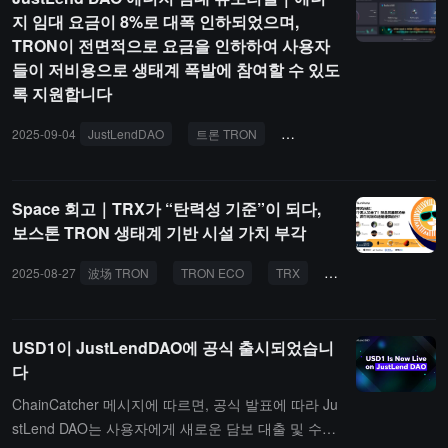
보상을 나눌 수 있으며, 함께 JST 생태계 가치 증가를 도울 수 있습니
지 임대 요금이 8%로 대폭 인하되었으며,
다.
TRON이 전면적으로 요금을 인하하여 사용자
들이 저비용으로 생태계 폭발에 참여할 수 있도
록 지원합니다
2025-09-04
JustLendDAO
트론 TRON
TRON 에코
에너지 임대
Space 회고｜TRX가 “탄력성 기준”이 되다,
보스톤 TRON 생태계 기반 시설 가치 부각
2025-08-27
波场 TRON
TRON ECO
TRX
JustLendDAO
W
USD1이 JustLendDAO에 공식 출시되었습니
다
ChainCatcher 메시지에 따르면, 공식 발표에 따라 Ju
stLend DAO는 사용자에게 새로운 담보 대출 및 수익