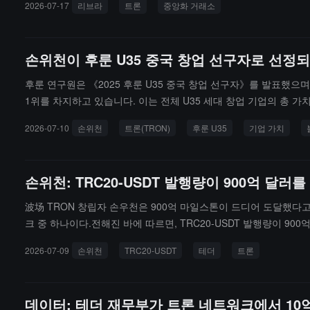
2026-07-17
리브라
트론
중앙화 거래소
거의 50만 달러에 달합니다. 17건의 이체 중 최소 10건은 바이낸스를 
용자들은 중앙화 거래소 KYC 규칙을 통해 식별될 수 있습니다. 나머지
1건의 신청이 승인 대기 중입니다.
손위천이 후룬 U35 중국 창업 선구자로 선정되
후룬 연구원은 《2025 후룬 U35 중국 창업 선구자》를 발표했으며,
1위를 차지하고 있습니다. 이는 전체 U35 세대 창업 기업의 총 가
발행량은 900억 달러를 넘어섰으며, 글로벌 스테이블코인 발행 
2026-07-10
손위천
트론(TRON)
후룬 U35
기업 가치
있는 혁신은 반드시 실제 수요에 의해 뒷받침되어야 한다고 말했습니다
손위천: TRC20-USDT 발행량이 900억 달러
波场 TRON 창립자 손우천은 900억 마일스톤이 드디어 도달했다고
크 중 하나이다.전해진 바에 따르면, TRC20-USDT 발행량이 9
2026-07-09
손위천
TRC20-USDT
테더
트론
데이터: 테더 재무부가 트론 네트워크에서 10