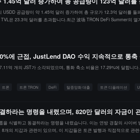
주 1.45억 달러 증가하여 총 공급량이 123억 달러
워크의 USDD 공급량이 약 1.45억 달러 증가하여 총 규모가 12.3억 달러를
 TVL은 23.3억 달러를 초과합니다.최근 波场 TRON DeFi Summer
억 달러를 초과하였습니다. USDD 공식 중국 계정은 "USDD는 波场 TRON
서의 주요 위치를 더욱 공고히 하였습니다.
률 20%에 근접, JustLend DAO 수익 지속적으로 통
.11억 개의 JST가 소각되었으며, 통화 축소 비율은 17.29%에 달합니다. 
트론
트론 TRON
DeFi
탈중앙화 대출
토큰 디플레이션
U
결하라는 명령을 내렸으며, 820만 달러의 자금이
련된 지갑 그룹을 식별하고 동결하라는 명령을 내렸습니다. 이는 연방 경찰의 사
시된 8개의 지갑과 관련이 있으며, 이 지갑들은 토큰 발행과 직접적으로 관련이
방법원에 의해 동결되었다가 제한이 해제되었습니다. 5월 10일, 관련 자금