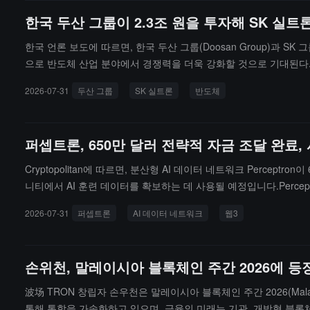
한국 두산 그룹이 2.3조 원을 투자해 SK 실트
한국 언론 보도에 따르면, 한국 두산 그룹(Doosan Group)과 S
으로 반도체 산업 분야에서 경쟁력을 더욱 강화할 것으로 기대된다.두산 
금액은 2.3조 원이다.하지만 SK 그룹 회장 최태원의 개인 보유 지분
2026-07-31
두산 그룹
SK 실트론
반도체
시장 점유율 3위를 차지하고 있다. 지난해 SK Siltron의 기업 가치
퍼셉트론, 650만 달러 전략적 자금 조달 완료,
Cryptopolitan에 따르면, 분산형 AI 데이터 네트워크 Perceptron
니티에서 AI 훈련 데이터를 확보하는 데 사용될 예정입니다.Perce
목표는 분산형 네트워크를 500만 개의 노드로 확장하는 것입니다. 
2026-07-31
퍼셉트론
AI 데이터 네트워크
웹3
계에 있으며, 사용자는 데이터를 기여하여 포인트를 얻을 수 있습니
손위천, 말레이시아 블록체인 주간 2026에 등장
波场 TRON 창립자 손우천은 말레이시아 블록체인 주간 2026(Malaysi
통해 통합을 가속화하고 있으며, 금융의 미래는 기관, 개방형 블록체