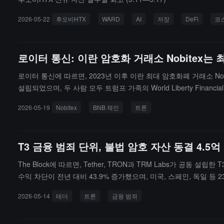
2026-05-22
후오비HTX
WARD
AI
저장
DeFi
코
로이터 통신: 이란 암호화 거래소 Nobitex는
로이터 통신에 따르면, 2023년 이후 이란 최대 암호화폐 거래소 N
설립되었으며, 두 사람 모두 트럼프 가족의 World Liberty Fin
소 2260만 달러의 암호 자산이 유통되었고, 트론을 통해 유통된 자
2026-05-19
Nobitex
BNB 체인
트론
트럼프 사업에 이해 충돌이 없다고 부인했습니다. World Libert
영하거나 통제하지 않는다고 응답했습니다. 트론은 모든 거래를 모
T3 금융 범죄 단위, 불법 암호 자산 동결 4.5억
The Block에 따르면, Tether, TRON과 TRM Labs가 공동 
수익 차단이 전년 대비 43.9% 증가했으며, 미국, 스페인, 독일 등
거래소 해킹, 북한 관련 활동, 테러 자금 조달 및 폭력 범죄 사건 
2026-05-14
테더
트론
금융 범죄
가 포함된다.