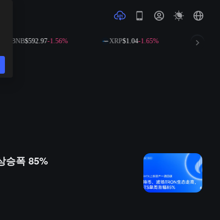
BNB
$592.97
-1.56%
XRP
$1.04
-1.65%
SOL
$73.
 상승폭 85%