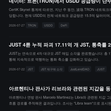
데이터: 트론(TRON)에서 USDD 공급량이 단
CertiK Skynet 통계에 따르면, 지난 주 동안, 波场 TRON 네트
당합니다. 현재 USDD의 전체 네트워크 공급량은 15.5억 달러이며,
를 보이고 있으며, 그 중 USDD는 JustLend에서 TVL이 4.5
2026-07-27
TRON
USDD
DeFi
场 TRON 생태계에서의 선도적 위치와 전체 스테이블코인 분야에
JUST 4륜 누적 파괴 17.11억 개 JST, 통축
JUST는 연속으로 4차 대규모 JST 매입 소각을 완료했습니다: 총 17
통해 지속적으로 역행하는 통화 축소를 강화하고 있습니다.
2026-07-22
JST
JST 재구매 소각
JustLendDAO
JUST
아르헨티나 판사가 리브라와 관련된 지갑을 동
아르헨티나 연방 판사 Marcelo Martinez는 Libra와 관
흐름 경로를 추적해온 결과입니다. 조사는 "Libra team"으로 표
를 하나의 주소로 모았으며, 해당 주소는 이전에 미국 뉴욕 남부 지