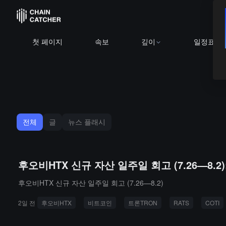
첫 페이지
속보
깊이
일정표
전체
글
뉴스 플래시
후오비HTX 신규 자산 일주일 회고 (7.26—8.2)
후오비HTX 신규 자산 일주일 회고 (7.26—8.2)
2일 전
후오비HTX
비트코인
트론TRON
RATS
COTI