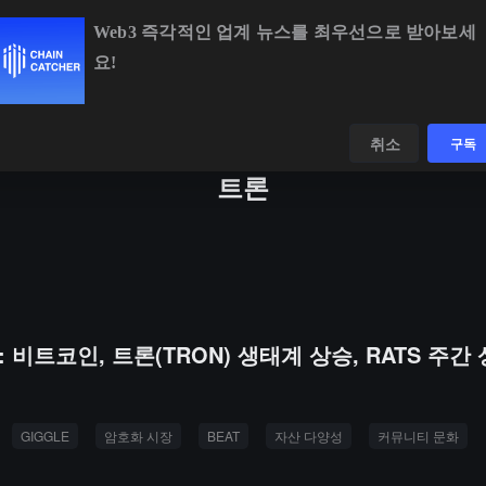
Web3 즉각적인 업계 뉴스를 최우선으로 받아보세
요!
BTC
$64,734.58
+0.34%
ETH
$1,912.20
+1.87%
데이터
발견하다
취소
구독
트론
: 비트코인, 트론(TRON) 생태계 상승, RATS 주간
GIGGLE
암호화 시장
BEAT
자산 다양성
커뮤니티 문화