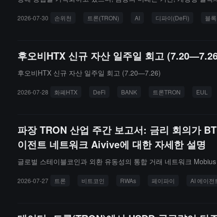
는 중요한 초석이 될 것이라고 강조했습니다.손우천은 波场 TRON의 
2026-07-30
손위천
트론(TRON)
AI
디파이(DeFi)
블록
적인 신원과 자율 거래 능력을 부여했습니다. 이 중 B.AI 사용자 수
RON의 목표는 인간과 AI, 지역 시장과 글로벌 유동성 간의 다리
9일부터 30일까지 쿠알라룸푸르 세계 무역 센터에서 개최되며, 동남
후오비HTX 신규 자산 일주일 회고 (7.20—7.26
인, 디지털 자산 및 신흥 기술의 미래 진화 방향에 대해 논의합니다.
후오비HTX 신규 자산 일주일 회고 (7.20—7.26)
2026-07-28
화폐HTX
DeFi
BANK
트론TRON
EUL
파장 TRON 산업 주간 보고서: 금리 회의가 BT
이전트 네트워크 Aivive에 대한 자세한 설명
글로벌 스테이블코인과 외환 유동성의 통합 거래 네트워크 Mobius Ex
2026-07-27
트론
비트코인
RWAs
페이파이
AI 에이전