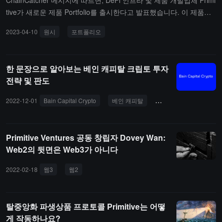
ChainCatcher 메시지에 따르면, DeFi 인프라 및 제품 개발업체 Primi
GPT)을 발전시키는 데 필수적인 과정입니다. 데이터 라벨링은 텍스
tive가 새로운 제품 Portfolio를 출시한다고 발표했습니다. 이 제품은
트, 이미지 및 다양한 유형의 파일에 라벨을 붙여 기계 학습 모델이
저렴한 비용으로 다중 유동성 포지션을 생성할 수 있으며, 특정 전략
2023-04-10
원시
포트폴리오
데이터를 해석하고 데이터에서 학습할 수 있도록 하는 작업입니다.
을 설계하는 데 사용될 수 있습니다. 이는 다중 옵션 전략과 유사합니
다.구체적으로, 자산을 자동 시장 조성자(AMM)에 할당할 때, LP는
독특한 토큰 조합 노출을 받게 됩니다. 이러한 토큰의 가격이 시간에
한 문장으로 알아보는 베인 캐피탈 크립토 투자
따라 변동함에 따라, 중개인(예: 차익 거래자)은 투자 포트폴리오의
전략 및 판도
목표 가치를 맞추기 위해 자금 풀을 재조정합니다. 사용자는 이를 통
해 완전히 알고리즘화되고 신뢰할 필요 없는 온체인 전략을 생성할
2022-12-01
Bain Capital Crypto
베인 캐피탈
DeFi
Scroll
수 있으며, 이 전략은 중개인이 작동하도록 유도합니다.Rootdata 데
이터에 따르면, Primitive는 2022년 8월 18일 A 라운드 자금 조달을
완료했으며, Bain Capital Crypto가 주도하고 1confirmation, Nascen
Primitive Ventures 공동 창립자 Dovey Wan:
t, Robot Ventures 등이 참여했습니다.（출처 링크）
Web2의 뒷면은 Web3가 아니다
2022-02-18
웹3
웹2
탈중앙화 파생상품 프로토콜 Primitive는 어떻
게 작동하나요?