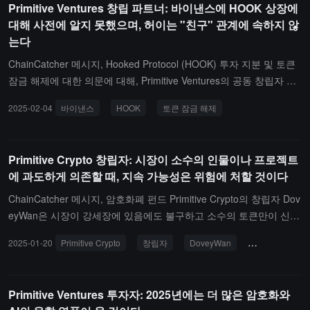
Primitive Ventures 창립 파트너: 바이낸스에 HOOK 상장에
u, Polygon 공동 창립자 및 Melt_Dem 등이 포함되어
대해 사전에 알지 못했으며, 허이는 "친구" 관계에 속하지 않
있습니다. 이번 자금 조달의 구체적인 금액은 아직 공
는다
개되지 않았습니다.SpaceComputer는 위성을 이용
해 물리적 파괴와 네트워크 공격에 강한 암호 시스템
ChainCatcher 메시지, Hooked Protocol (HOOK) 투자 지분 및 토큰
을 구축하고 있으며, 첫 번째 제품 ctRNG를 출시했습
잠금 해제에 대한 의문에 대해, Primitive Ventures의 공동 창립자 Do
니다. 이 제품은 우주 엔트로피를 이용해 진정한 난수
vey Wan은 오늘 커뮤니티 Space에서 응답하며, Primitive Ventures
2025-02-04
바이낸스
HOOK
토큰 잠금 해제
를 생성합니다.
가 Hooked Protocol에 투자할 때의 가치는 3000만 달러였으며, 토큰
잠금 해제 주기는 다른 VC와 동일하게 2023년 말부터 시작된다고 밝
혔습니다.Dovey는 Hooked Protocol의 창립자 Jason과의 민감한 관
Primitive Crypto 창립자: 시장이 소수의 인물이나 프로젝트
계(두 사람은 한때 연인이었습니다) 때문에 의도적으로 해당 프로젝
에 과도하게 의존할 때, 지속 가능성은 위험에 처할 것이다
트에 과도하게 참여하지 않았으며, 심지어 바이낸스가 HOOK의 상장
을 공식 발표한 후 "왜 제품이 이렇게 초기 단계에서 상장되었는지"에
ChainCatcher 메시지, 암호화폐 펀드 Primitive Crypto의 창립자 Dov
대해 놀랐다고 덧붙였습니다.시장에 떠도는 "Binance Labs의 친구"
eyWan은 시장이 강세장에 있음에도 불구하고 소수의 토큰만이 신기
사건에 대해, 그녀는 개인적으로 시장에서 투자자로서의 역할을 하고
록을 세우고 있으며, 이는 산업의 성숙과 상위 자금의 고갈 현상을 반
2025-01-20
Primitive Crypto
창립자
DoveyWan
암호화폐 펀드
있으며, He Yi는 창립자의 역할을 맡고 있고 여러 자녀를 두고 있어
영한다고 밝혔습니다.그녀는 시장이 소수의 인물이나 프로젝트에 과
자신과 He Yi의 "심리적 거리"가 멀어 두 사람이 "친구" 관계라고 말
도하게 의존할 때 지속 가능성이 도전받을 것이라고 경고했습니다.
하기 어렵다고 응답했습니다.
또한, 개인의 강점을 이해하고 자신에게 적합한 분야에 집중하는 것
Primitive Ventures 투자자: 2025년에는 더 많은 암호화와
이 장기적인 성공을 달성하는 열쇠라고 강조했습니다.