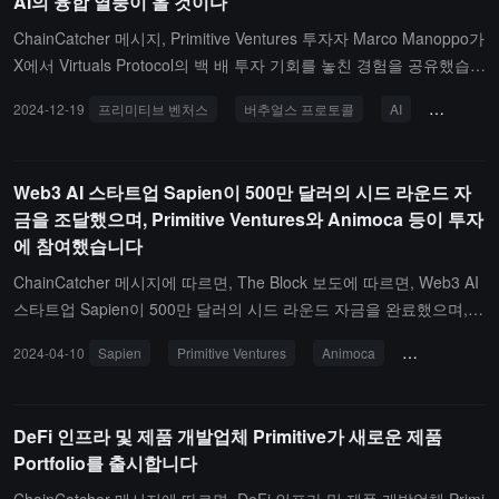
AI의 융합 열풍이 올 것이다
ChainCatcher 메시지, Primitive Ventures 투자자 Marco Manoppo가
X에서 Virtuals Protocol의 백 배 투자 기회를 놓친 경험을 공유했습니
다. Marco는 초기 단계에서 해당 프로젝트에 접촉했음에도 불구하
2024-12-19
프리미티브 벤처스
버추얼스 프로토콜
AI
마르코 마
고, 암호화폐와 AI 결합의 트렌드 판단 실수로 인해 제때 투자하지 못
했다고 반성했습니다.그는 Virtuals 팀이 동남아시아의 비용 우위를
통해 빠른 반복을 실현하고, 실용적인 비즈니스 지향으로 시장에서
Web3 AI 스타트업 Sapien이 500만 달러의 시드 라운드 자
두드러진 성과를 내고 있다고 강조했습니다. Marco는 2025년에는
금을 조달했으며, Primitive Ventures와 Animoca 등이 투자
암호화폐와 AI의 융합 열풍이 더 많이 일어날 것이라고 예측하며, 특
에 참여했습니다
히 AI 에이전트 토큰화, 소비자 수준의 애플리케이션 및 결제 분야의
혁신이 두드러질 것이라고 말했습니다.
ChainCatcher 메시지에 따르면, The Block 보도에 따르면, Web3 AI
스타트업 Sapien이 500만 달러의 시드 라운드 자금을 완료했으며, P
rimitive Ventures, Animoca, Ravikant Capital 및 Yield Guild Games
2024-04-10
Sapien
Primitive Ventures
Animoca
투자 및 금융
등이 투자에 참여했습니다. Sapien은 이 자금을 사용하여 인공지능
을 강화하고 데이터 라벨링을 더 잘 안내하고 지원할 것입니다. 이 자
금은 또한 Sapien의 블록체인 인프라를 확장하여 인공지능 라벨링
DeFi 인프라 및 제품 개발업체 Primitive가 새로운 제품
팀을 구축하는 데 사용될 것입니다.전해진 바에 따르면, Sapien은 블
Portfolio를 출시합니다
록체인에서 보상을 사용하여 본질적으로 데이터 라벨링을 게임화하
고 있으며, 이는 인공지능 기반의 언어 학습 모델(예: OpenAI의 Chat