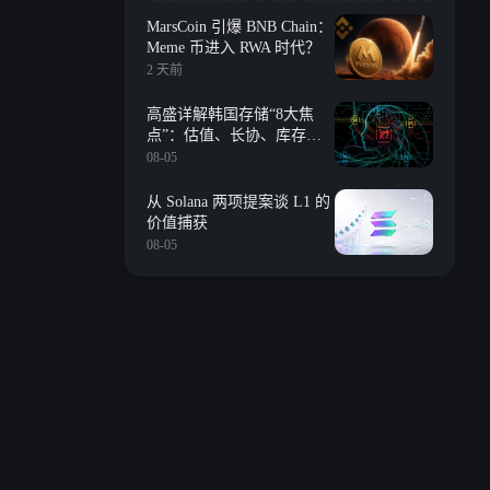
MarsCoin 引爆 BNB Chain：
Meme 币进入 RWA 时代？
2 天前
高盛详解韩国存储“8大焦
点”：估值、长协、库存、
长鑫冲击、回购等
08-05
从 Solana 两项提案谈 L1 的
价值捕获
08-05