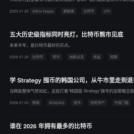
2023-01-20
Arthur Hayes
美联储
比特币
CPI
五大历史级指标同时亮灯，比特币熊市见底
未来半年，是比特币最好的买点。
2026-07-25
比特币
熊市
纳斯达克
收益
周期
学 Strategy 囤币的韩国公司，从牛市里走到
当韩股整体气势如虹，这批打着“韩国版 Strategy”旗号的加密
2026-07-03
韩国
KOSDAQ
退市
加密资产
市值门槛
谁在 2026 年拥有最多的比特币