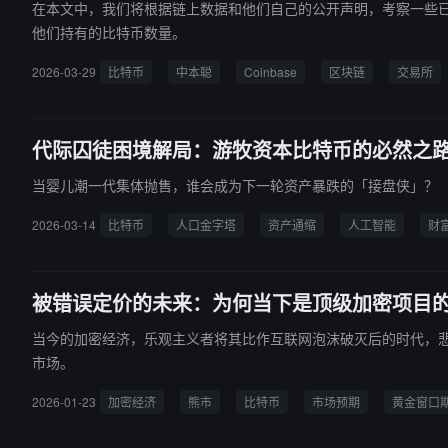
在本文中，我们将根据链上数据和他们自己的公开声明，考察一些
他们持有的比特币数量。
2026-03-29
比特币
中本聪
Coinbase
区块链
交易所
代际囚徒困境解局：游牧资本比特币的必然之
当婴儿潮一代集体抛售，谁会成为下一轮资产暴跌的「接盘侠」？
2026-03-14
比特币
人口金字塔
资产通缩
人工智能
财
被错误定价的未来：为何当下是顶级加密项目的
当今的加密经济，乐观主义者将其比作互联网泡沫破灭后的时代，悲观
市场。
2026-01-23
加密经济
熊市
比特币
市场预期
黄金窗口