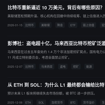
比特币重新逼近 10 万美元，背后有哪些原因？
美联储宽松预期升温、核心机构在回撤中持续吸筹、链上估值进入
2026-01-15
比特币
美联储
降息
ETF
链上估值
宏
彭博社：盗电超十亿，马来西亚比特币挖矿泛
马来西亚在过去五年查处约 1.4 万个非法加密挖矿窝点，国有电力公司
11 月成立特别委员会，考虑全面禁止挖矿。
2025-12-07
比特币
马来西亚
盗电
挖矿
能源
从 ETH 到 SOL：为什么 L1 最终都会输给比
预计未来 L1 板块将继续失去市场份额，被 BTC 进一步挤压。
2025-12-06
ETH
SOL
加密货币
BTC
货币溢价
生