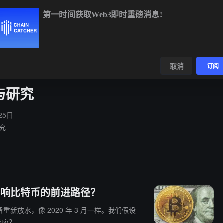
第一时间获取Web3即时重磅消息!
BTC
$64,866.05
+0.41%
ETH
$1,913.81
+0.13%
BNB
$592
数据
发现
取消
订阅
与研究
25日
究
如何影响比特币的前进路径？
新放水，像 2020 年 3 月一样。我们假设
反应？