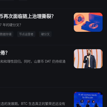
制：比特币再次面临链上治理撕裂？
17 年的硬分叉？
数据存储
节点运营者
硬分叉
厌倦？
和和理性回归。同时，山寨币 DAT 仍持续涌
？
 生态的发展期。BTC 生态真正的繁荣还远没有