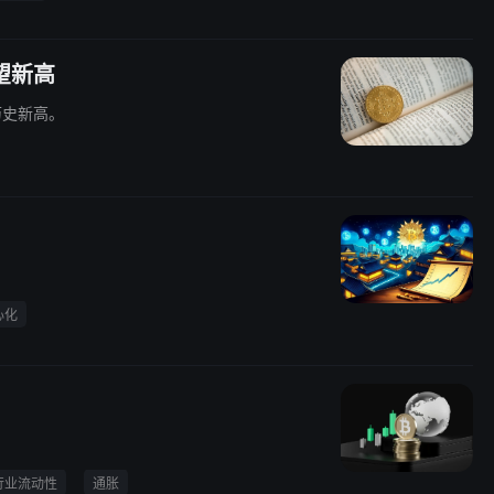
望新高
历史新高。
。
心化
行业流动性
通胀