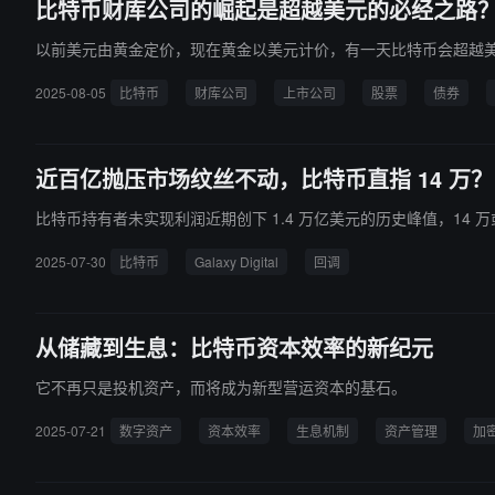
比特币财库公司的崛起是超越美元的必经之路
以前美元由黄金定价，现在黄金以美元计价，有一天比特币会超越
2025-08-05
比特币
财库公司
上市公司
股票
债券
近百亿抛压市场纹丝不动，比特币直指 14 万？
比特币持有者未实现利润近期创下 1.4 万亿美元的历史峰值，14
2025-07-30
比特币
Galaxy Digital
回调
从储藏到生息：比特币资本效率的新纪元
它不再只是投机资产，而将成为新型营运资本的基石。
2025-07-21
数字资产
资本效率
生息机制
资产管理
加