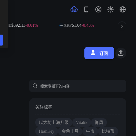
BNB
$592.13
-0.01%
XRP
$1.04
-0.45%
SOL
$74
订阅
关联标签
以太坊上海升级
Vitalik
肖风
HashKey
金色十月
牛市
比特币