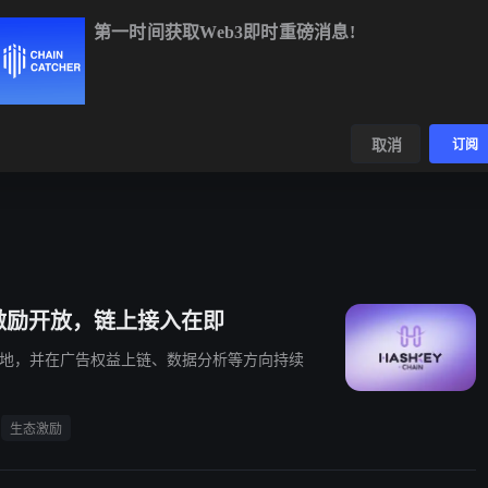
第一时间获取Web3即时重磅消息!
BTC
$65,165.04
+1.32%
ETH
$1,928.29
+1.30%
数据
发现
取消
订阅
双重生态激励开放，链上接入在即
in 上的落地，并在广告权益上链、数据分析等方向持续
生态激励