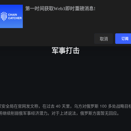
第一时间获取Web3即时重磅消息!
BTC
$64,754.94
-0.31%
ETH
$1,913.69
-0.12%
数据
发现
取消
订阅
军事打击
，乌克兰国家安全局在官网发文称，在过去 40 天里，乌方对俄罗斯 100 
将继续削弱俄军事经济潜力。对于上述说法，俄罗斯方面暂无回应。