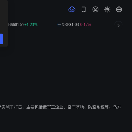
BNB
$601.57
+1.23%
XRP
$1.03
-0.17%
SOL
$76
多处战略目标实施了打击，主要包括俄军工企业、空军基地、防空系统等。乌方