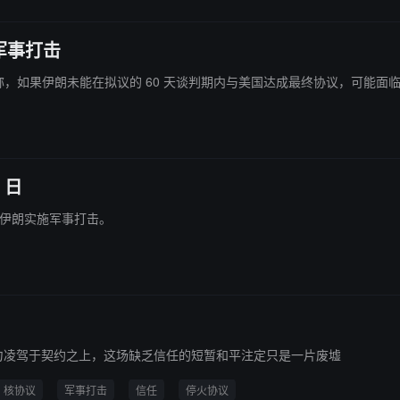
军事打击
里夫警告称，如果伊朗未能在拟议的 60 天谈判期内与美国达成最终协议，可
 日
 日对伊朗实施军事打击。
力凌驾于契约之上，这场缺乏信任的短暂和平注定只是一片废墟
核协议
军事打击
信任
停火协议