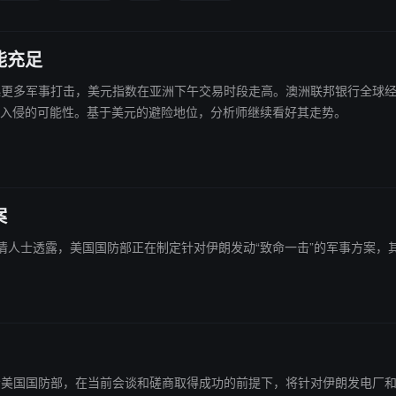
能充足
对伊朗发起更多军事打击，美元指数在亚洲下午交易时段走高。澳洲联邦银行
地面入侵的可能性。基于美元的避险地位，分析师继续看好其走势。
案
官员及两名知情人士透露，美国国防部正在制定针对伊朗发动“致命一击”的军事
，我已指示美国国防部，在当前会谈和磋商取得成功的前提下，将针对伊朗发电