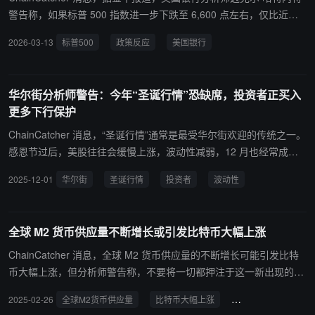
警告称，如果标普 500 指数进一步下跌至 6,600 点左右，仅比近期
水平低 1%，可能会引发白宫或美联储的政策反应。
2026-03-13
标普500
政策反应
美国银行
华尔街分析师警告：今年“圣诞行情”恐缺席，投资者正买入
更多下行保护
ChainCatcher 消息，“圣诞行情”通常是最受华尔街欢迎的传统之一。
感恩节过后，美股往往会缓慢上涨，波动性减弱，12 月也经常成为
一年中表现最强劲的月份之一，但策略师们表示，今年，这位“圣诞
2025-12-01
华尔街
圣诞行情
投资者
波动性
老人”可能不会出现了。 加拿大皇家银行资本市场（RBC Capital Mar
kets）衍生品策略主管艾米·吴·西尔弗曼西尔弗曼表示：“我不知道我
们是否会迎来“圣诞行情”，但我们肯定会遇到另一个波动性的“坑”，
全球 M2 货币供应量不断增长或引发比特币大幅上涨
或者说波动性的反弹。”她指出，期权市场的看跌情绪有所增加，投
资者正在买入更多的下行保护。 Schwab Asset Management 首席执
ChainCatcher 消息，全球 M2 货币供应量的不断增长可能引发比特
行官兼首席投资官奥马尔·阿吉拉尔（Omar Aguilar）也看到了表面之
币大幅上涨，但分析师警告称，不要将一切都押注于这一新出现的信
下正在发酵的类似风险。其周一表示：“我们看到很多事物的分散性
号。 加密货币交易平台 Swyftx 的首席分析师 Pav Hundal 告诉 Coint
2025-02-26
全球M2货币供应量
比特币大幅上涨
加密货币交易平台
和差异性。在政府停摆之后，新的宏观数据到来的方式并不平衡，并
elegraph ：“这不是一个将全部资金押注于快速调整的市场，但我们