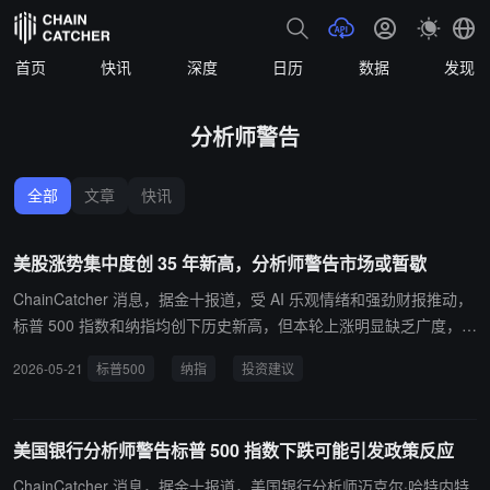
首页
快讯
深度
日历
数据
发现
分析师警告
全部
文章
快讯
美股涨势集中度创 35 年新高，分析师警告市场或暂歇
ChainCatcher 消息，据金十报道，受 AI 乐观情绪和强劲财报推动，
标普 500 指数和纳指均创下历史新高，但本轮上涨明显缺乏广度，大
部分涨幅主要由大型科技股贡献。瑞银分析师指出，截至 5 月 15 日
2026-05-21
标普500
纳指
投资建议
的六周内，按市值加权的标普 500 指数相对于等权重标普 500 指数
的领先幅度，达到至少 35 年来最大。瑞银建议投资者削减过度集中
的仓位，并防范集中持仓风险。
美国银行分析师警告标普 500 指数下跌可能引发政策反应
ChainCatcher 消息，据金十报道，美国银行分析师迈克尔·哈特内特