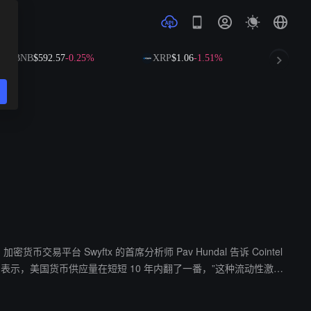
BNB
$592.57
-0.25%
XRP
$1.06
-1.51%
SOL
$7
l