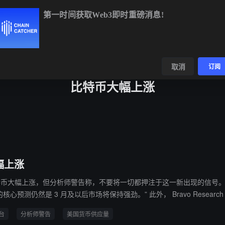
第一时间获取Web3即时重磅消息!
BTC
$64,600.88
+0.25%
ETH
$1,907.02
+1.51%
数据
发现
取消
订阅
比特币大幅上涨
幅上涨
将一切都押注于这一新出现的信号。 加密货币交易平台 Swyftx 的首席分析师 Pav Hundal 告诉 Cointe
ravo Research 表示，美国货币供应量在短短 10 年内翻了一番，”这种流动性激增
台
分析师警告
美国货币供应量