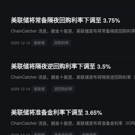
美联储将常备隔夜回购利率下调至 3.75%
ChainCatcher 消息，据金十报道，美联储宣布将常备隔夜回购利率 (ON
2025-12-10
美联储
回购利率
美联储将隔夜逆回购利率下调至 3.5%
ChainCatcher 消息，据金十报道，美联储宣布将隔夜逆回购利率（RR
2025-12-10
美联储
逆回购利率
美联储将准备金利率下调至 3.65%
ChainCatcher 消息，据金十报道，美联储宣布将准备金利率（IORB）
2025-12-10
美联储
准备金利率
金融政策