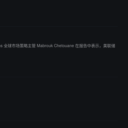
s 全球市场策略主管 Mabrouk Chetouane 在报告中表示，美联储