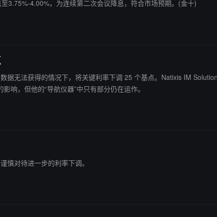
点至3.75%-4.00%，为连续第二次会议降息，符合市场预期。(金十)
点
法获得的情况下，将关键利率下调 25 个基点。Natixis IM Solution
影响，但他的“导航仪器”中只有部分仍在运作。
实需要谨慎对待进一步的利率下调。