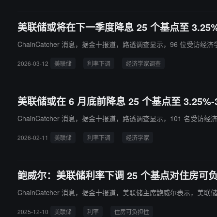
美联储或将在下一季度降息 25 个基点至 3.25% -
ChainCatcher 消息，据金十报道，路透调查显示，96 位受访经济
2026-03-12
美联储
利率下调
经济学家调查
美联储或在 6 月底前降息 25 个基点至 3.25%-
ChainCatcher 消息，据金十报道，路透调查显示，101 名受访经
2026-02-11
美联储
利率下调
经济学家
鲍威尔：美联储利率下调 25 个基点对住房可
ChainCatcher 消息，据金十报道，美联储主席鲍威尔表示，美
2025-12-10
美联储
利率
住房可负担性