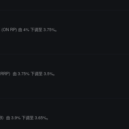
 RP) 由 4% 下调至 3.75%。
P）由 3.75% 下调至 3.5%。
由 3.9% 下调至 3.65%。