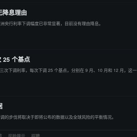
无降息理由
示，欧洲央行利率下调幅度已非常显著，目前没有理由降息。
25 个基点
 年三次下调利率，每次下调 25 个基点，分别在 9 月、10 月和 12 月，
据
，利率下调的步伐将取决于即将公布的数据以及全球风险的平衡情况。
策
风险提示
招聘