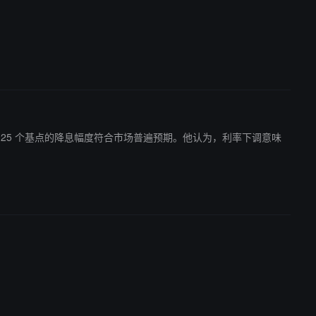
美联储 25 个基点的降息幅度符合市场普遍预期。他认为，利率下调意味
。