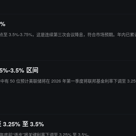
5%
个基点至 3.5%-3.75%，这是连续第三次会议降息，符合市场预期。年内已累
%-3.5% 区间
家中有 50 位预计美联储将在 2026 年第一季度将联邦基金利率下调至 3.25
25% 至 3.5%
年底前“逐步”将关键利率下调至 3.25% 至 3.5%。