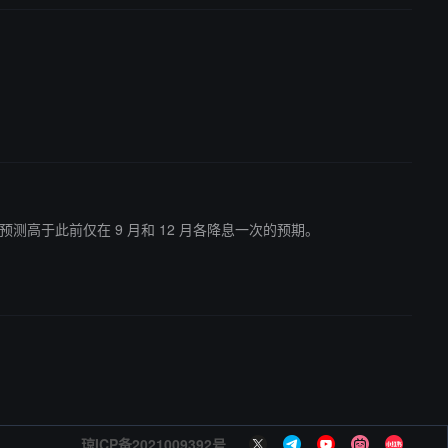
这一预测高于此前仅在 9 月和 12 月各降息一次的预期。
琼ICP备2021009392号