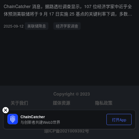
ChainCatcher 消息，据路透社调查显示，107 位经济学家中近乎全
体预测美联储将于 9 月 17 日实施 25 基点的关键利率下调，多数专
家预计明年一季度还将进一步降息。市场已完全消化 9 月降息预期，
2025-09-12
美联储降息
经济学家调查
目前预计年内将有三次降息，而数周前仅预期两次。 107 位受访经济
学家中中 64 人（占比 60%）预计到 2025 年底利率将累计下调 50
基点，37% 的专家预测年内降幅达 75 基点，较 8 月 22% 的比例大
幅上升。26 位经济学家表示未来一年更可能出现通胀飙升或通胀与
失业率快速上升并存的局面。调查中值表明还美联储明年还将再降息
75 基点，使联邦基金利率降至 3.00%-3.25%。
Copyright © 2023
关于我们
媒体资源
隐私政策
风险提示
招聘
ChainCatcher
打开App
与创新者共建Web3世界
琼ICP备2021009392号