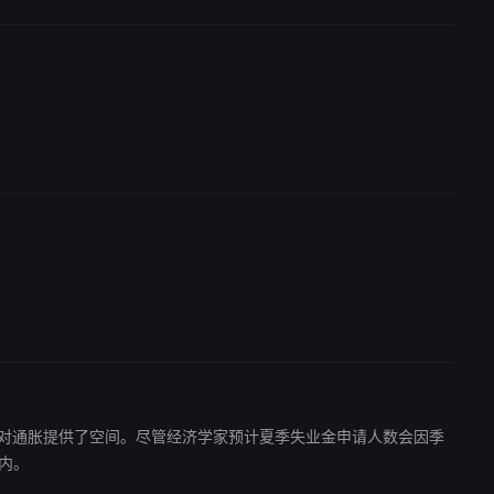
为美联储应对通胀提供了空间。尽管经济学家预计夏季失业金申请人数会因季
间内。