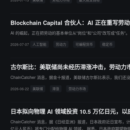
Blockchain Capital 合伙人：AI 正在重
AI 的崛起，正在把劳动的基本单位从"岗位"和"公司"改写成"任
2026-07-07
人工智能
劳动力
可编程货币
稳定币
古尔斯比：美联储尚未经历滞涨冲击，劳动力
ChainCatcher 消息，据金十报道，美联储古尔斯比表示，我
2026-06-22
美联储
滞涨
劳动力市场
日本拟向物理 AI 领域投资 10.5 万亿日元
ChainCatcher 消息，据《日经亚洲》报道，日本政府近日宣布，计划
亿元人民币）将专门分配给物理 AI 领域。 据悉，日本政府期望物理 AI 技术能在工业自动化、无人运输及基建巡检等场景中发挥关键作用，以缓解人口老龄化加剧及劳动力供需失衡带来的人手短缺问题，从