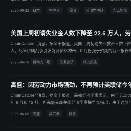
而全面提升生产力。此外，为防范高性能人工智能潜在的风险，日本
2026-06-22
日本
物理 AI
投资
劳动力短缺
人工智能
美国上周初请失业金人数下降至 22.6 万人，
ChainCatcher 消息，据金十报道，美国上周初请失业救济人数下
人。尽管伊朗战争引发能源价格冲击，5 月份强于预期的就业报告显示
2026-06-18
劳动力市场
失业救济
就业报告
高盛：因劳动力市场强劲，不再预计美联储今
ChainCatcher 消息，据金十报道，高盛经济学家表示，由于劳动
年 6 月和 12 月。但高盛首席美国经济学家梅里克指出，由于通胀“似乎不太可能变得自我持续”，美联
央行将加息的押注。高盛继续认为加息可能性不大，但将小幅加息概率从
2026-06-08
高盛
美联储
降息
前的 4.6% 下调至 4.4%。