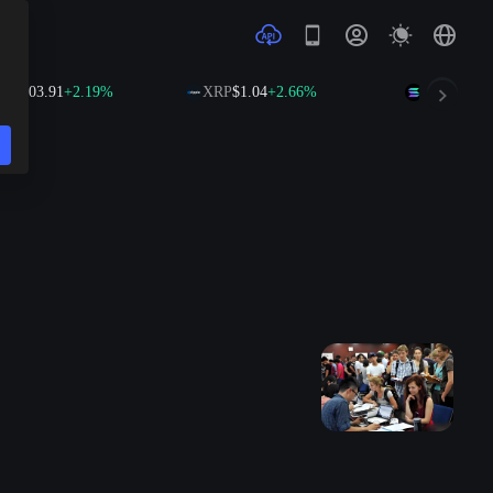
.91
+2.19%
XRP
$1.04
+2.66%
SOL
$76.06
+3.81