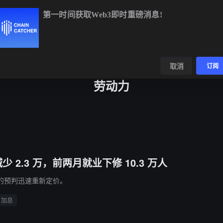
第一时间获取Web3即时重磅消息!
TC
$65,002.30
+0.53%
ETH
$1,919.66
+0.73%
BNB
$603
数据
发现
取消
订阅
劳动力
2.3 万，前两月就业下修 10.3 万人
的预判迅速重新定价。
加息