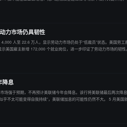
还于上周公布了新的 AI 政策草案，计划进一步强化相关的威胁管控与
劳动力市场仍具韧性
降 4,000 人至 22.6 万人，显示劳动力市场仍处于“低裁员”状态。美
美国雇主新增 172,000 个就业岗位，进一步印证了劳动力市场的韧性
年降息
力市场强于预期，不再预计美联储今年会降息。该行将美联储最后两次降息的预期时间从
储加息的可能性仍然不大。 5 月美国就业增长超出所有预期，显示劳动力市场具有韧性，并加剧了市场对
 10% 上调至 20%。该行基线预测仍预计明年将两次降息 25 个基点