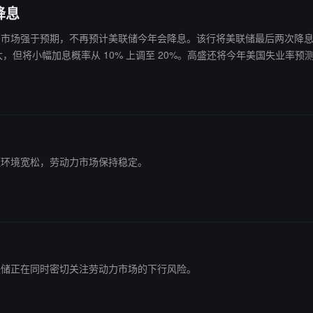
降息
市场强于预期，不再预计美联储今年会降息。该行将美联储最后两次降息的预期时间从 2
将小幅加息概率从 10% 上调至 20%。高盛还将今年美国失业率预测从 4
前金融环境宽松，劳动力市场保持稳定。
前美联储正在同时密切关注劳动力市场的下行风险。