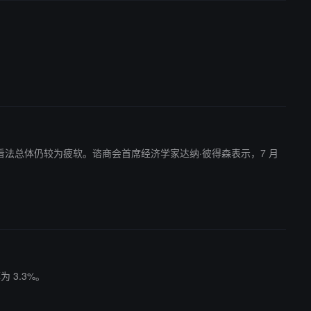
动力市场的看法总体仍较为疲软。谘商会首席经济学家达纳·彼得森表示，7 月
 3.3%。