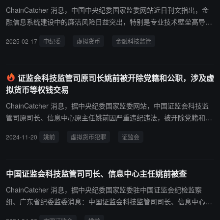
ChainCatcher 消息，中国中央纪委国家监委网站近日刊文指出，金
融信息系统建设中的廉洁风险日益突出，特别是专业技术壁垒高导致
的“管理难、监督难、问责难”问题。 中央纪委国家监委驻证监会纪检
2025-02-17
中纪委
虚拟货币
金融科技监管
监察组在查处证监会科技监管司原司长姚前腐败案时，发现其利用虚
拟货币进行权钱交易，隐蔽性强，取证难度大。姚前通过职务便利收
受巨额贿赂，在信息系统采购中为他人提供帮助，涉及项目承揽、资
证监会科技监管司原司长姚前被开除党籍和公职，涉及虚
金拨付等环节。 针对案件暴露的问题，纪检监察组向证监会党委提出
拟货币等权钱交易
监督意见，督促加强信息系统采购的廉洁风险防控，强化制度建设和
执行。同时，强调要加强对专业技术干部，尤其是“一把手”的教育管
ChainCatcher 消息，据中央纪委国家监委网站，中国证监会科技监
理监督，纠正部分干部认为自身廉洁风险小的错误思想，增强其政治
管司原司长、信息中心原主任姚前因严重违纪违法，被开除党籍和公
意识和纪律规矩意识。 去年 11 月，姚前因严重违纪违法被中央纪委
职。调查显示，姚前利用监管权力为特定科技服务商谋取利益，涉及
2024-11-20
姚前
虚拟货币犯罪
证监会
国家监委驻证监会纪检监察组与广东省汕尾市监委纪律审查和监察调
虚拟货币等权钱交易，非法收受巨额财物。 此外，其还违反中央八项
查。此案进一步凸显了金融科技监管领域廉洁风险防控的重要性。
规定精神，违规收受贵重物品、接受宴请，并在职工录用、投资入股
等方面违规操作。经中国证监会党委及相关纪检监察部门研究决定，
中国证监会科技监管司司长、信息中心主任姚前被查
对姚前作出严肃处理，并将涉嫌犯罪问题移送检察机关依法审查起
诉。 此前报道，姚前涉嫌严重违纪违法，曾接受中央纪委国家监委驻
ChainCatcher 消息，据中央纪委国家监委驻中国证监会纪检监察
中国证监会纪检监察组纪律审查和广东省汕尾市监察委员会监察调
组、广东省纪委监委消息：中国证监会科技监管司司长、信息中心主
查。 据悉，姚前曾任中国央行数字货币(CBDC)研究部首任主任，曾
任姚前涉嫌严重违纪违法，目前正接受中央纪委国家监委驻中国证监