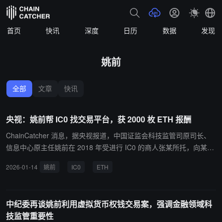
首页
快讯
深度
日历
数据
发现
姚前
全部
文章
快讯
央视：姚前帮 IC0 找交易平台，获 2000 枚 ETH 报酬
ChainCatcher 消息，据央视报道，中国证监会科技监管司原司长、
信息中心原主任姚前在 2018 年受进行 IC0 的商人张某所托，向某交
易平台打招呼，该 IC0 募集到两万个 ETH，该商人转给姚前 2000 个
2026-01-14
姚前
IC0
ETH
ETH 作为报酬答谢。 专案组在姚前办公室的一个抽屉中查获了硬件
钱包。几个他人开设的银行账户是姚前的马甲账户，有一笔 1000 万
元资金，经过大概四层穿透转入，来自于一个虚拟货币交易商的资金
中纪委再谈姚前利用虚拟货币权钱交易案，强调金融领域科
账户，最终用于购买北京的别墅。
技监管重要性