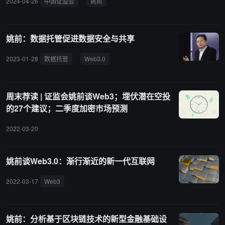
2024-04-26
中国证监会
姚前
被 Coindesk 评为 2017 年区块链领域最具影响力的人物之一。曾发
会纪检监察组纪律审查和广东省汕尾市监察委员会监察调查。 据悉，
表多篇关于区块链技术、数字货币、Web3.0 的相关研究文章，并与
姚前曾任中国央行数字货币(CBDC)研究部首任主任，曾被 Coindesk
他人联合出版《Web 3.0:下一代互联网的变化和挑战》。
评为 2017 年区块链领域最具影响力的人物之一。曾发表多篇关于区
姚前：数据托管促进数据安全与共享
块链技术、数字货币、Web3.0 的相关研究文章，并与他人联合出版
《Web 3.0:下一代互联网的变化和挑战》。
2023-01-28
数据托管
Web3.0
周末荐读 | 证监会姚前谈Web3；埋伏潜在空投
的27个建议；二季度加密市场预测
2022-03-20
姚前谈Web3.0：渐行渐近的新一代互联网
2022-03-17
Web3
姚前：分析基于区块链技术的新型金融基础设