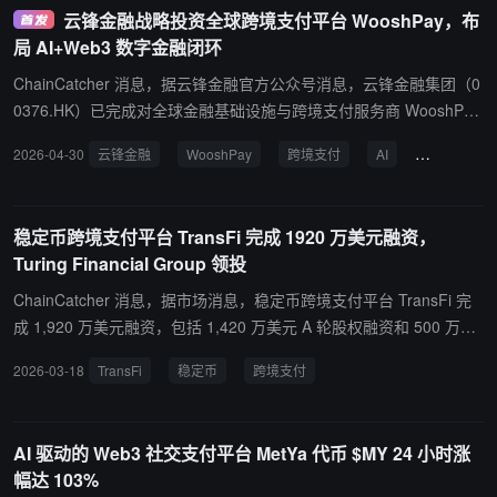
和 Google Pay，服务覆盖美国、欧洲经济区以及 100 多个国家/地
云锋金融战略投资全球跨境支付平台 WooshPay，布
扩张。
区。而其他类似的无头支付解决方案目前仅限于美国的移动支付。
局 AI+Web3 数字金融闭环
ChainCatcher 消息，据云锋金融官方公众号消息，云锋金融集团（0
0376.HK）已完成对全球金融基础设施与跨境支付服务商 WooshPay
的战略性投资，具体投资金额未披露。 据悉，WooshPay 是受英国
2026-04-30
云锋金融
WooshPay
跨境支付
AI
Web3
金融行为监管局（FCA）及香港海关严格监管的全球支付平台，已为
小米、大型教育集团及 IoT 上市公司等众多标杆客户提供跨境资金流
转服务，业务覆盖 170 个国家和地区，支持 155 种法币及主流数字
稳定币跨境支付平台 TransFi 完成 1920 万美元融资，
资产。 云锋金融表示，此次投资旨在将 WooshPay 领先的全球支付
Turing Financial Group 领投
结算能力与集团旗下数字资产基础设施 AlphaToken 进行深度融合，
构建“资产端、客户端、基建端与支付端”的四端双向通道，打造涵盖
ChainCatcher 消息，据市场消息，稳定币跨境支付平台 TransFi 完
“资产代币化”与“合规结算”的全链路生态闭环。
成 1,920 万美元融资，包括 1,420 万美元 A 轮股权融资和 500 万美
元承诺流动性融资。本轮由数字支付和金融基础设施战略投资者 Turi
2026-03-18
TransFi
稳定币
跨境支付
ng Financial Group 领投。 据悉，TransFi 利用稳定币作为结算轨
道，为新兴市场提供传统代理行和 SWIFT 系统的替代方案。新资金
将用于拓展东南亚、南亚、中东、拉美和非洲市场，深化监管牌照布
AI 驱动的 Web3 社交支付平台 MetYa 代币 $MY 24 小时涨
局并扩大流动性网络。
幅达 103%