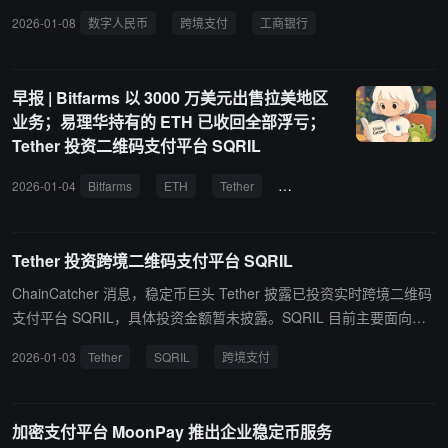
025 年中新双边合作联合委员会（JCBC）开展数字人民币个人钱包
2026-01-08
数字人民币
跨境支付
工商银行
境外充值创新试点，工行万象分行与工行山东分行成功办理中老首笔
国际贸易项下数字人民币跨境汇款业务。
早报 | Bitfarms 以 3000 万美元出售拉美地区
业务；易理华持有的 ETH 已收回全部浮亏；
Tether 投资二维码支付平台 SQRIL
2026-01-04
Bitfarms
ETH
Tether
牛市
黄金
加密货币
Tether 投资跨境二维码支付平台 SQRIL
ChainCatcher 消息，稳定币巨头 Tether 披露已投资实时跨境二维码
支付平台 SQRIL，具体投资金额暂未披露。SQRIL 目前主要面向亚
洲、非洲和拉丁美洲市场，能够与传统银行（如巴克莱银行或美国银
2026-01-03
Tether
SQRIL
跨境支付
行）、Venmo、Revolut 或 Cash App 等数字银行的 API 集成，新资
金将支持其探索更好的稳定币、二维码跨境扫码支付方式。
加密支付平台 MoonPay 推出企业稳定币服务