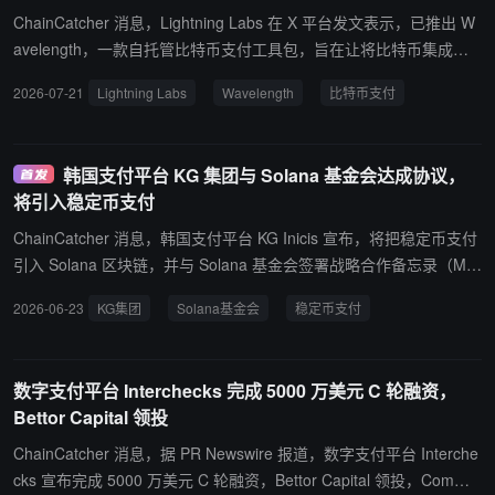
5 家商户，结算金额超过 29.5 亿元人民币。 最终法院认定，马某犯
ChainCatcher 消息，Lightning Labs 在 X 平台发文表示，已推出 W
非法经营罪，最终判处有期徒刑四年六个月，并处罚金人民币 300 万
avelength，一款自托管比特币支付工具包，旨在让将比特币集成到
元，陆续到案的 5 人被法院已以非法经营罪被判处 3 至 6 年不等刑
应用中像调用 API 一样简单。该平台基于类 Ark 结算层构建，支持开
2026-07-21
Lightning Labs
Wavelength
比特币支付
期。
发者、AI agents 和 vibe coders 在无需运行节点、管理通道或获取
流动性的情况下，为任意应用接入 Lightning 支付，并通过 MCP tool
calls 支持 AI agents 使用比特币支付 API、数据源及其他服务。Wav
韩国支付平台 KG 集团与 Solana 基金会达成协议，
elength 目前已在 signet 和 testnet 以 alpha 版本开放，mainnet 访
将引入稳定币支付
问需邀请。
ChainCatcher 消息，韩国支付平台 KG Inicis 宣布，将把稳定币支付
引入 Solana 区块链，并与 Solana 基金会签署战略合作备忘录（MO
U）。 KG Inicis 年交易额超过 25 万亿韩元，此次合作将结合其现有
2026-06-23
KG集团
Solana基金会
稳定币支付
支付基础设施与商户网络，推动数字资产支付上链。未来，平台还将
推出基于代币的商户奖励机制。 目前，韩国支付巨头正加速探索稳定
币在实际支付场景中的应用，此次与 Solana 的合作被视为其在链上
数字支付平台 Interchecks 完成 5000 万美元 C 轮融资，
支付领域的重要布局。
Bettor Capital 领投
ChainCatcher 消息，据 PR Newswire 报道，数字支付平台 Interche
cks 宣布完成 5000 万美元 C 轮融资，Bettor Capital 领投，Commer