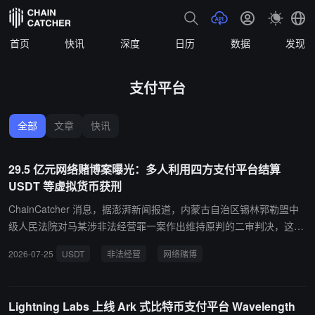
首页
快讯
深度
日历
数据
发现
支付平台
全部
文章
快讯
29.5 亿元网络赌博案曝光：多人利用四方支付平台结算
USDT 等虚拟货币获刑
ChainCatcher 消息，据澎湃新闻报道，内蒙古自治区锡林郭勒盟中
级人民法院对马某涉非法经营罪一案作出维持原判的二审判决，这是
四方支付平台为赌博平台提供资金支付结算的系列案中的一起。本案
2026-07-25
USDT
非法经营
网络赌博
中部分被告人被指以 USDT 等虚拟货币形式收取佣金或返利。 经
查，2022 年 5 月 24 日至 2023 年 10 月 18 日间，马某等 5 人通过
由第三方支付账号进行代收、代付非法资金，并以虚拟钱包收取 USD
Lightning Labs 上线 Ark 式比特币支付平台 Wavelength
T 虚拟币和银行卡收款等结算方式，通过 10 家第三方支付公司的 10