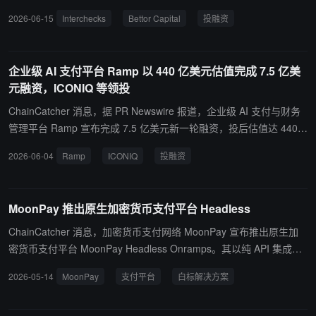
ce Ventures、Decades Holdings 及 Thayer Street Partners 参投。
2026-06-15
Interchecks
Bettor Capital
投融资
该公司主要服务于账户转账、数字银行（neobank）、经纪平台及加
密钱包入金场景，支持企业通过借记卡凭证向合规账户进行实时入
金，并通过内置风控体系实现快速、安全的资金流转。目前与 Visa
企业级 AI 支付平台 Ramp 以 440 亿美元估值完成 7.5 亿美
和万事达卡 Mastercard 等全球支付网络保持合作关系。
元融资，ICONIQ 等领投
ChainCatcher 消息，据 PR Newswire 报道，企业级 AI 支付与财务
管理平台 Ramp 宣布完成 7.5 亿美元新一轮融资，投后估值达 440
亿美元。 本轮融资由 ICONIQ、GIC 和 Ontario Teachers' Pension
2026-06-04
Ramp
ICONIQ
投融资
Plan 领投，Goldman Sachs Alternatives、D.E. Shaw、Morgan Sta
nley Investment Management、Generation Investment Manageme
nt、Insight Partners 等机构参投。 Ramp 表示，该公司正将业务扩
MoonPay 推出原生加密货币支付平台 Headless
展至 AI 成本管理领域，推出 AI Token 支出管理工具，帮助企业监控
和控制大模型及 AI 服务相关开支。过去数月，Ramp 已完成英国及
ChainCatcher 消息，加密货币支付网络 MoonPay 宣布推出原生加
欧洲支付平台 Billhop 和商务出行平台 Juno 两项收购，此外还深化
密货币支付平台 MoonPay Headless Onramps。其以纯 API 集成取
了与 Visa 的长期合作，推动 AI 代理在实时风控框架下自主执行企业
代 MoonPay 此前的品牌托管组件模式，为合作伙伴提供完全白标、
2026-05-14
MoonPay
支付平台
白标解决方案
支付。 Ramp 透露，其内部 AI 工具已实现 99.5% 的员工采用率，其
可自定义的结账体验，支付渠道、合规审查与身份验证均由 MoonPa
中内部开发平台 Inspect 目前已生成超过三分之二的公司代码，该公
y 在后台处理。MoonPay 表示，该产品支持 Apple Pay、银行卡支付
司计划利用本轮融资进一步扩大产品布局，并加速向英国及欧洲市场