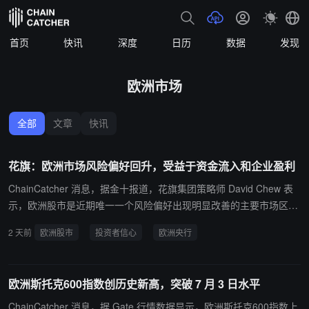
首页
快讯
深度
日历
数据
发现
欧洲市场
全部
文章
快讯
花旗：欧洲市场风险偏好回升，受益于资金流入和企业盈利
ChainCatcher 消息，据金十报道，花旗集团策略师 David Chew 表
示，欧洲股市是近期唯一一个风险偏好出现明显改善的主要市场区
域，得益于新的资金流入和好于预期的企业盈利表现。报告指出，上
2 天前
欧洲股市
投资者信心
欧洲央行
周欧洲所有主要股指的投资仓位情绪均有所改善，而美国市场的相关
指标显示投资者信心减弱。Chew 还提到，欧洲市场受益于欧洲央行
维持利率不变的政策选择。
欧洲斯托克600指数创历史新高，突破 7 月 3 日水平
ChainCatcher 消息，据 Gate 行情数据显示，欧洲斯托克600指数上