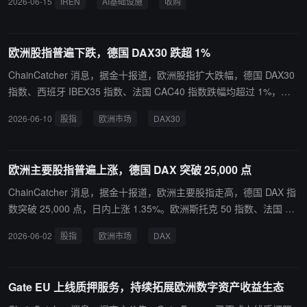
2026-06-15
IREN
AI基础设施
收购
理的同时，持续扩展数字资产交易、理财及本地化服务，致力于为欧
ecured、并网电力资源，并带来一条位于西班牙的 AI 数据中心开发
洲用户提供更加安全、透明、高效的数字资产服务。 随着全球数字资
管线。Nostrum 团队拥有 50 多名员工，覆盖开发、工程、建设和运
产监管体系不断完善，合规正成为行业长期发展的重要基础。目前，
营等环节。IREN 表示，欧洲是全球最大且增长最快的 AI 基础设施市
欧洲股指普遍下跌，德国 DAX30 跌超 1%
Gate 已在欧洲、美国、日本、迪拜、澳大利亚、巴哈马等多个司法
场之一，而西班牙凭借丰富可再生能源和强光纤连接，是进入欧洲市
辖区完成监管注册、牌照申请或获得授权与批准，持续推进全球合规
场的重要入口。此次收购也是 IREN 从纯比特币挖矿公司转型为全球
ChainCatcher 消息，据金十报道，欧洲股指扩大跌幅，德国 DAX30
战略布局。未来，Gate 将坚持合规与创新并行，持续提升全球化服
AI 与高性能计算基础设施供应商的最新动作。此前，IREN 刚宣布将
指数、西班牙 IBEX35 指数、法国 CAC40 指数跌幅均超过 1%，意
务能力，推动数字资产行业稳健发展，为全球用户提供更加安全、高
在南澳大利亚建设 800 兆瓦数据中心园区，并已与微软签署数十亿美
大利富时 MIB 指数跌 0.65%，英国富时 100 指数跌 0.77%。
2026-06-10
股指
欧洲市场
DAX30
效、值得信赖的产品与服务。
元 AI 云协议、与英伟达建立合作。消息发布后，IREN 股价周一上涨
近 4%，约报 62 美元。
欧洲主要股指普遍上涨，德国 DAX 突破 25,000 点
ChainCatcher 消息，据金十报道，欧洲主要股指走高，德国 DAX 指
数突破 25,000 点，日内上涨 1.35%。欧洲斯托克 50 指数、法国 CA
C 40 指数和意大利富时 MIB 指数均上涨超过 1%，英国富时 100 指
2026-06-02
股指
欧洲市场
DAX
数上涨 0.53%。
Gate EU 上线质押服务，持续拓展欧洲数字资产收益生态