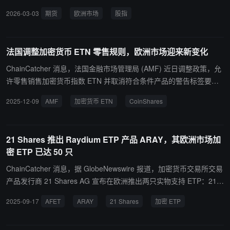
6%，纳斯达克期指跌 0.7%，道指期货现跌 0.53%。
2026-03-03
期货
欧洲市场
股指
法国调整加密货币 ETN 零售规则，欧洲市场迎来新变化
ChainCatcher 消息，法国金融市场管理局 (AMF) 近日调整政策，允
许零售销售加密货币指数 ETN 并取消符合条件产品的警告标签要
求。此举与英国于 2025 年 10 月解除零售加密 ETN 禁令以及北欧银
2025-12-09
AMF
加密货币 ETN
CoinShares
行 Nordea 计划于 12 月提供比特币 ETP 的决策形成区域性监管变
化。数据显示，CoinShares 公司在欧洲加密货币 ETP 市场中占据 3
2% 的资产管理规模份额，其实物平台年初至今净流入资金达 10 亿
21 Shares 推出 Raydium ETP 产品 ARAY，其欧洲市场加
美元。欧洲加密货币 ETN 市场今年已记录 25 亿欧元的资金流入，这
密 ETP 已达 50 只
些监管调整扩大了潜在市场覆盖范围，包括英国的 1400 万活跃零售
投资者、法国近四分之一持有金融投资的成年人以及北欧地区 900 万
ChainCatcher 消息，据 GlobeNewswire 报道，加密货币交易所交易
私人客户。
产品发行商 21 Shares AG 宣布在欧洲推出两只实物支持 ETP：21 S
hares Artificial Superintelligence Alliance ETP (AFET) 和 21 Shares
2025-09-17
AFET
ARAY
21 Shares
加密 ETP
Raydium ETP (ARAY)。 前者主要投资去中心化人工智能生态，覆盖
Fetch.ai、SingularityNET、Ocean Protocol 等，后者投资 Solana