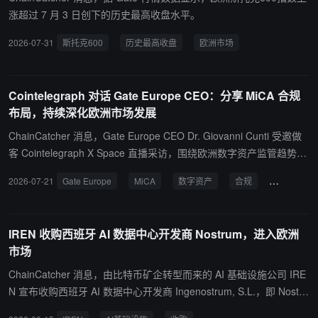
涨超过 7 月 3 日创下的历史最高收盘水平。
2026-07-31
斯托克600
历史最高收盘
欧洲市场
Cointelegraph 对话 Gate Europe CEO：分享 MiCA 合规
布局，持续深化欧洲市场发展
ChainCatcher 消息，Gate Europe CEO Dr. Giovanni Cunti 受邀做
客 Cointelegraph X Space 直播采访，围绕欧洲数字资产监管趋势、
MiCA 合规框架及 Gate Europe 的欧洲发展战略进行了分享。Dr. Gio
2026-07-21
Gate Europe
MiCA
数字资产
合规
市场发展
vanni Cunti 表示，MiCA 的实施是推动欧洲市场统一化的重要一步，
“统一监管带来更广泛的市场准入，而市场准入将进一步推动机构采
用”。他认为，经过 MiCA 框架调整后，市场参与者能够在更加清
IREN 收购西班牙 AI 数据中心开发商 Nostrum，进入欧洲
晰、透明的规则环境下开展业务，尤其为机构投资者提供了更高程度
市场
的安全感与信任基础。 在直播中，Dr. Giovanni Cunti 还介绍了 Gate
Europe 在欧洲区域的最新战略进展。他强调，Gate Europe 早在 20
ChainCatcher 消息，由比特币矿企转型而来的 AI 基础设施公司 IRE
21 年 MiCA 框架初期就已主动展开合规对接。依托 MiCA 与支付机
N 宣布收购西班牙 AI 数据中心开发商 Ingenostrum, S.L.，即 Nostru
构（PI）双牌照优势，Gate Europe 在稳步强化合规、风控及运营治
m Group，正式进入欧洲市场。该交易为 IREN 新增约 490 兆瓦已 s