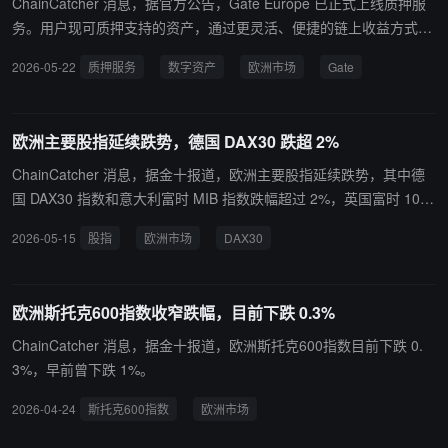
ChainCatcher 消息，据官方公告，Gate Europe 已正式上线质押服
务。用户现可质押支持的资产，通过更灵活、便捷的链上收益方式获
取潜在回报。与此同时，Gate Europe 还同步面向 Gate Europe 平
2026-05-22
质押服务
数字资产
欧洲市场
Gate
台用户推出限时奖励活动。 本次活动时间为 2026 年 5 月 22 日至 6
月 6 日，符合资格的 Gate Europe 用户可参与质押活动并完成指定
任务，以解锁包括现金券、手续费退回券及代币空投在内的额外奖
欧洲主要股指延续跌势，德国 DAX30 跌超 2%
励。 此次上线进一步体现了 Gate Europe 持续拓展欧洲市场合规
化、本地化的数字资产收益生态的战略方向。Gate 持续推进其欧洲
ChainCatcher 消息，据金十报道，欧洲主要股指延续跌势，其中德
合规进程，Gate Group 旗下马耳他实体 Gate Europe 已在马耳他金
国 DAX30 指数和意大利富时 MIB 指数跌幅超过 2%，英国富时 100
融服务管理局（MFSA）监管下获得欧洲 MiCA 与 PI 牌照，进一步强
指数和欧洲斯托克 50 指数跌近 2%，法国 CAC40 指数跌 1.6%。
2026-05-15
股指
欧洲市场
DAX30
化其全球合规框架。未来，Gate Europe 将继续加强其在欧洲市场的
数字资产生态建设。
欧洲斯托克600指数收窄跌幅，目前下跌 0.3%
ChainCatcher 消息，据金十报道，欧洲斯托克600指数目前下跌 0.
3%，早前曾下跌 1%。
2026-04-24
斯托克600指数
欧洲市场