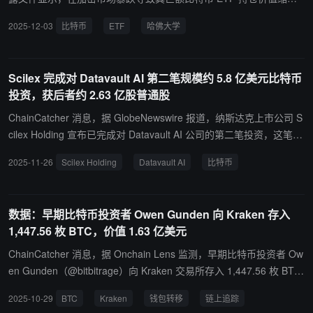
后，目前该校的比特币 ETF 持仓价值已损失约 4000 万美元。该校
2025-12-03
比特币
ETF
哈佛大学
上季度增持了 iShares 比特币信托 ETF 的份额，持仓规模一度接近
5 亿美元。即便周二比特币出现短暂反弹，本季度其跌幅仍超 20%。
若哈佛大学在 10 月初抛售，或许能在价格进一步下跌前避免损失或
Scilex 完成对 Datavault AI 第二笔规模约 5.8 亿美元比特币
小赚一笔。不过，其平均买入价格并未公开。若该校仍持有上季度购
投资，获后者约 2.63 亿股普通股
入的 490 万股中的部分或全部股份，目前最乐观的情况也显示亏损 1
4%。这一计算假设哈佛大学于 7 月初买入，当时比特币季度内交易
ChainCatcher 消息，据 GlobeNewswire 报道，纳斯达克上市公司 S
价格处于最低点。按此时间计算，该校当时斥资约 2.94 亿美元购入
cilex Holding 宣布已完成对 Datavault AI 公司的第二笔投资，这笔投
的股份，如今价值约 2.55 亿美元。今年第二季度，在 2025 年比特
资将以比特币形式支付（基于签署该战略投资协议时的比特币现货价
2025-11-26
Scilex Holding
Datavault AI
比特币
币行情升温前，哈佛大学还购入了 190 万股，这部分持仓目前可能亏
格）。 据悉，本次投资使其获得 263,914,094 股 Datavault AI 公司
损较小或略有盈利，具体盈亏取决于买入时机。从账面上看，此次持
普通股，按照 2.21 美元收盘价计算，约合 5.833 亿美元。
仓损失对哈佛大学的资产负债表影响甚微。该校管理着 570 亿美元的
数据：早期比特币投资者 Owen Gunden 向 Kraken 存入
捐赠基金，为美国规模最大的捐赠基金。截至 9 月 30 日，其比特币
1,447.56 枚 BTC，价值 1.63 亿美元
持仓占总资产的比例不到 1%。
ChainCatcher 消息，据 Onchain Lens 监测，早期比特币投资者 Ow
en Gunden（@bitbitrage）向 Kraken 交易所存入 1,447.56 枚 BT
C，价值 1.63 亿美元，同时将 2,361.73 枚 BTC（价值 2.66 亿美
2025-10-29
BTC
Kraken
钱包转移
链上追踪
元）转移至新钱包地址。