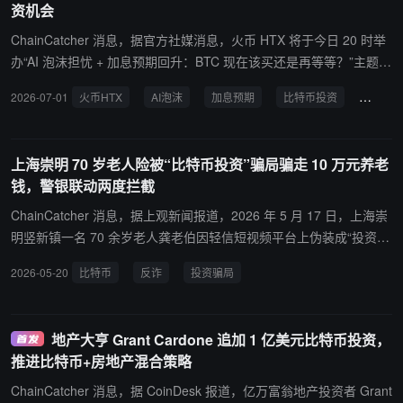
资机会
非主动配置决定的需求，比特币持仓与强劲基本面结合可提升公司市
场能见度和流动性。目前上市公司合计持有超过 126 万枚比特币，企
ChainCatcher 消息，据官方社媒消息，火币 HTX 将于今日 20 时举
业比特币策略正从早期实验转向与成熟金融基础设施的整合。
办“AI 泡沫担忧 + 加息预期回升：BTC 现在该买还是再等等？”主题直
播。届时，毛毛姐、呆呆、Crypto.0824、真诚小道士等加密 KOL 将
2026-07-01
火币HTX
AI泡沫
加息预期
比特币投资
主题直
出席，结合当前宏观环境与市场情绪，分析 BTC 是否迎来新的配置
机会，以及投资者应如何把握后续市场节奏。
上海崇明 70 岁老人险被“比特币投资”骗局骗走 10 万元养老
钱，警银联动两度拦截
ChainCatcher 消息，据上观新闻报道，2026 年 5 月 17 日，上海崇
明竖新镇一名 70 余岁老人龚老伯因轻信短视频平台上伪装成“投资导
师”的骗子，被以“低投入、高回报”为诱饵诱导投资比特币，两度前往
2026-05-20
比特币
反诈
投资骗局
不同银行网点尝试取出 10 万元现金转账。 银行柜员察觉异常后启动
反诈预警机制，联动警方介入劝阻。民警结合真实案例向老人说明国
内明确禁止虚拟货币交易炒作，所谓“比特币投资”均为骗局，并当场
地产大亨 Grant Cardone 追加 1 亿美元比特币投资，
帮助老人删除涉诈软件、拉黑骗子微信。经警银两度耐心劝阻，老人
推进比特币+房地产混合策略
最终认清骗局，放弃转账。
ChainCatcher 消息，据 CoinDesk 报道，亿万富翁地产投资者 Grant