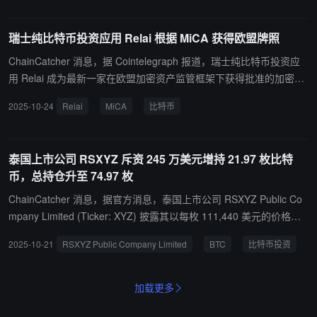
瑞士纯比特币投资应用 Relai 根据 MiCA 获得欧盟牌照
ChainCatcher 消息，据 Cointelegraph 报道，瑞士纯比特币投资应
用 Relai 成为最新一家在欧盟加密资产监管框架下获得批准的加密资
产服务提供商（CASP）。官方记录显示，法国金融市场监管机构
2025-10-24
Relai
MiCA
比特币
——法国金融市场管理局（AMF）于周四向 Relai 颁发了《加密资产
市场法规》（MiCA）许可证。Relai 于 2020 年在苏黎世成立，运营
着一个纯比特币平台，提供比特币的买卖和存储服务，且采用自托管
泰国上市公司 RSXYZ 斥资 245 万美元增持 21.97 枚比特
方式，允许用户完全掌控自己的资产。获得 MiCA 许可证后，Relai
币，总持仓升至 74.97 枚
可在其应用上推出多项与比特币投资相关的受监管服务。凭借该许可
证，Relai 获准在欧盟境内支持单一欧元支付区（SEPA）付款，并提
ChainCatcher 消息，据官方消息，泰国上市公司 RSXYZ Public Co
供更高的欧元交易限额。
mpany Limited (Ticker: XYZ) 披露其以每枚 111,440 美元的价格，
斥资 245 万美元购入了 21.97 枚比特币。截至 2025 年，该公司持有
2025-10-21
RSXYZ Public Company Limited
BTC
比特币投资
74.97 枚比特币，这些比特币的购入成本总计 844 万美元，平均每枚
成本为 112,628 美元。
加载更多