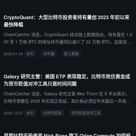
段：乐观区、获利区、犹豫区和失望区。当前市场指
标显示，投资者情绪正从第三阶段（犹豫区）向第四
阶段（失望区）过渡。 分析师称，2025 年 10-12 月
CryptoQuant：大型比特币投资者持有量创 2023 年初以来
期间，持有 100-1000 枚比特币的鲸鱼群体曾积极增
最快降幅
持，随后 1000-10000 枚比特币的鲸鱼群体接力增
ChainCatcher 消息，CryptoQuant 结合链上数据指出，持有量在 1,0
持。但目前大型鲸鱼已停止积累，部分甚至转为减持
00 至 1 万枚 BTC 的地址持币量同比减少了 22 万枚 BTC，这是自 2
状态，这是投资者信心不足的表现。分析认为，市场
023 年以来最快的降幅。值得注意的是，2021-2022 年也出现了类似
需要通过长时间修复或更低价格吸引需求，才能构筑
2026-01-09
BTC
持币量
链上数据
的情况，之后价格才达到峰值。
新的底部共识。
Galaxy 研究主管：美国 ETP 表现稳定，比特币效仿黄金成
为货币贬值对冲工具只是时间问题
ChainCatcher 消息，Galaxy 研究主管 Alex Thorn 在 X 平台表示，
比特币想要在 2025 年实现正收益，其价格必须在年末最后一天收盘
价高于 93,389 美元。但目前比特币投资者的情绪无疑较为低迷，不
2025-12-27
BTC
比特币投资
货币贬值对冲工具
过一些投资组合经理可能会在 2026 年 1 月重新审视比特币。今年比
特币迎来许多利好消息，这种“利好”似乎已成常态，尽管年底表现平
平，但美国比特币 ETP 的表现却稳定得多，自 10 月份创下的 620
早期比特币投资者 Nick Rose 旗下 Orion Compute 加倍投