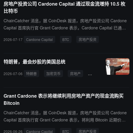
房地产投资公司 Cardone Capital 通过现金流增持 10.5 枚
比特币
ChainCatcher 消息，据 CoinDesk 报道，房地产投资公司 Cardone
Capital 首席执行官 Grant Cardone 表示，Cardone Capital 已通过
现金流增持 10.5 枚比特币，其房地产-比特币混合策略持仓已超 2,70
2026-07-17
Cardone Capital
BTC
房地产投资
0 枚 BTC。
特朗普，最会炒股的美国总统
2026-07-06
特朗普
加密货币
房地产
股票交易
商业化
Grant Cardone 表示将继续利用房地产资产的现金流购买
Bitcoin
ChainCatcher 消息，据 CoinDesk 报道，房地产投资公司 Cardone
Capital 首席执行官 Grant Cardone 表示，将利用 Bitcoin 近期价格
下跌的机会，通过其房地产资产的现金流持续买入 Bitcoin。Cardone
2026-06-26
Cardone Capital
BTC
房地产投资