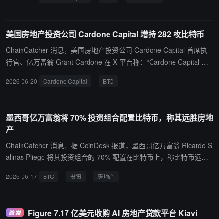
Capital 管理约 53 亿美元资产，通过定期定额投资方式用租金收入买
入 Bitcoin，无论价格高低。Cardone 称其模式“受财库公司启发，但
以真实资产和真实现金流为支撑”，并称该公司为全球最大的房地产-
美国房地产投资公司 Cardone Capital 增持 282 枚比特币
Bitcoin 混合型公司，无机构投资者影响其策略。Cardone Capital 截
至 5 月持有约 2 亿美元 Bitcoin，源于 2025 年 1,000 枚 BTC 的买入
ChainCatcher 消息，美国房地产投资公司 Cardone Capital 首席执
及后续增持。Cardone 预计该混合结构年回报率在 22% 至 32% 之
行官、亿万富翁 Grant Cardone 在 X 平台称：“Cardone Capital 增
间，但该预测尚未有业绩记录支撑。
持了 282 枚比特币。”
2026-06-20
Cardone Capital
BTC
墨西哥亿万富翁将 70% 投资组合配置比特币，称其远胜房地
产
ChainCatcher 消息，据 CoinDesk 报道，墨西哥亿万富翁 Ricardo S
alinas Pliego 将其投资组合的 70% 配置在比特币上，称比特币远胜
房地产。其曾说服妻子抵押房产买比特币，并建议大众将部分房屋净
2026-06-17
BTC
投资
房地产
值转换为比特币。Salinas 表示，比特币价格将达到 100 万美元，但
不确定时间。
Figure 7.17 亿美元收购 AI 房地产贷款平台 Kiavi