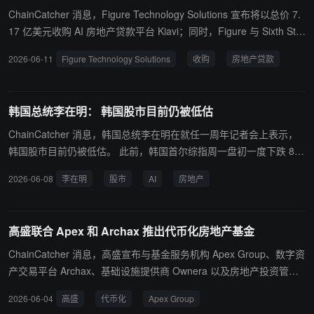
ChainCatcher 消息，Figure Technology Solutions 宣布将以总价 7.
17 亿美元收购 AI 房地产贷款平台 Kiavi；同时，Figure 与 Sixth Stre
et 的合资公司将收购 Kiavi 资产负债表上的贷款资产。 Figure 表
2026-06-11
Figure Technology Solutions
收购
房地产贷款
示，Kiavi 是美国住宅过渡贷款（RTL）领域头部平台，本次交易预
计将为 Figure Connect 市场新增每年超 70 亿美元一抵贷款规模，并
为其链上仓储市场 Democratized Prime 每月带来超 1 亿美元资产
韩国总统李在明： 韩国股市目前仍被低估
流。
ChainCatcher 消息，韩国总统李在明在就任一周年记者会上表示，
韩国股市目前仍被低估。 此前，韩国首尔综指周一盘初一度下跌 8.8
% 并触发熔断，Samsung Electronics 跌幅一度达 10 % 。韩国交易
2026-06-08
李在明
股市
AI
房地产
所随后召开紧急市场评估会议，称将强化应急响应，并加大对非法卖
空和不公平交易的监察力度。 李在明还表示，韩国将推进 AI 在全产
业整合应用，筹备芯片产业相关大规模投资项目，并在房地产领域加
高盛联合 Apex 和 Archax 推出代币化房地产基金
快住房供应、提高非自住房产持有者税负。
ChainCatcher 消息，高盛宣布与基金服务机构 Apex Group、数字资
产交易平台 Archax、基础设施提供商 Ownera 以及房地产投资管理
公司 LRC Group 合作，推出区块链原生房地产基金，进一步推动现
2026-06-04
高盛
代币化
Apex Group
实世界资产（RWA）代币化。 该基金采用传统基金架构与区块链原