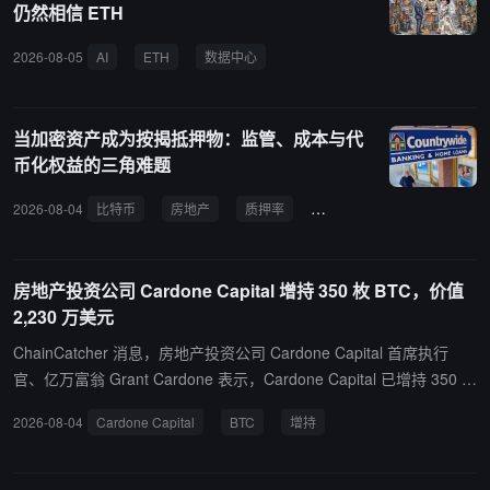
仍然相信 ETH
r 表示该项目契合沙特 “2030 愿景”，后续业务还有望拓展到能源、基
础设施等其他现实世界资产（RWA）领域。
2026-08-05
AI
ETH
数据中心
信贷风险
叙事
房地产
当加密资产成为按揭抵押物：监管、成本与代
币化权益的三角难题
2026-08-04
比特币
房地产
质押率
按揭贷款
Better Home 
房地产投资公司 Cardone Capital 增持 350 枚 BTC，价值
2,230 万美元
ChainCatcher 消息，房地产投资公司 Cardone Capital 首席执行
官、亿万富翁 Grant Cardone 表示，Cardone Capital 已增持 350 枚
比特币，价值约 2,230 万美元。
2026-08-04
Cardone Capital
BTC
增持