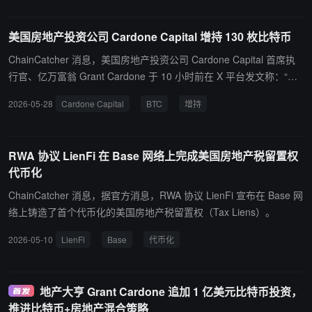
生发行模式相结合的方式，基金份额通过高盛旗下区块链平台 GS DA
P 完成代币化。LRC Group 担任基金管理人，Archax 负责受监管数
美国房地产投资公司 Cardone Capital 增持 130 枚比特币
字证券托管并作为首个分销合作伙伴，Ownera 则负责连接各参与方
和分销渠道。 高盛数字资产全球主管 Mathew McDermott 表示，通
ChainCatcher 消息，美国房地产投资公司 Cardone Capital 首席执
过 GS DAP 发行区块链原生基金份额，可以更精准地投资房地产资
行官、亿万富翁 Grant Cardone 于 10 小时前在 X 平台发文称：“Car
产，并为未来实现更便捷的份额转让创造条件。 市场认为，随着传统
done Capital 在回调时增持了 130 枚比特币。”
2026-05-28
Cardone Capital
BTC
增持
金融机构加速布局，房地产等现实世界资产的代币化正逐渐从概念探
索走向实际应用。
RWA 协议 LienFi 在 Base 网络上完成美国房地产税留置权
代币化
ChainCatcher 消息，据官方消息，RWA 协议 LienFi 宣布在 Base 网
络上铸造了首个代币化的美国房地产税留置权（Tax Liens）。
2026-05-10
LienFi
Base
代币化
地产大亨 Grant Cardone 追加 1 亿美元比特币投资，
推进比特币+房地产混合策略