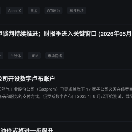
SpaceX
黄金
WTI原油
科技板块
美伊谈判持续推进；财报季进入关键窗口 (2026年05月
价
半导体
HBM
市场情绪
子公司开设数字卢布账户
国有企业俄罗斯天然气工业股份公司（Gazprom）已要求其旗下 17 家子公司必
务的支付方式。俄罗斯数字卢布自 2023 年 8 月起开始测试，截至 20
力。
，油价或将进一步飙升