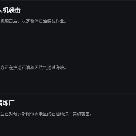
人机袭击
遭无人机袭击后，决定暂停石油装载作业。
美国军方正在护送石油和天然气通过海峡。
精炼厂
，乌克兰已对俄罗斯佩尔姆地区的石油精炼厂实施袭击。