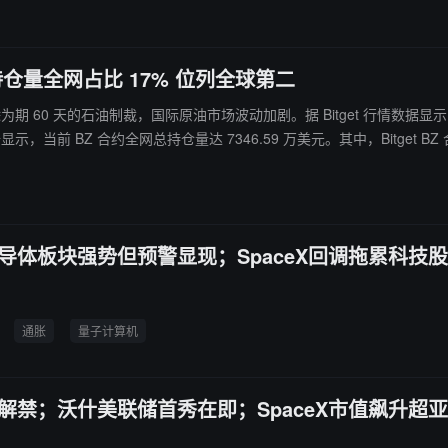
监管机构的审议中。
持仓量全网占比 17% 位列全球第二
为期 60 天的石油制裁，国际原油市场波动加剧。据 Bitget 行情数据显示，
美股、CFD 及加密等多元化资产。
；半导体板块强势但预警显现；SpaceX回调拖累科技股
通胀
量子计算机
石油解禁；沃什美联储首秀在即；SpaceX市值飙升超