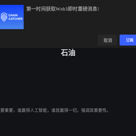
第一时间获取Web3即时重磅消息!
BTC
$64,828.53
+0.71%
ETH
$1,913.45
+0.38%
数据
发现
取消
订阅
石油
比石油还要重要，谁赢得人工智能，谁就赢得一切，强调其重要性。