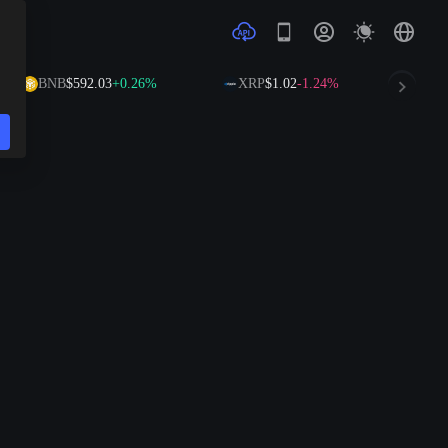
BNB
$592.03
+0.26%
XRP
$1.02
-1.24%
SOL
$7