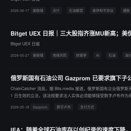
2026-06-17
美联储
沃什
石油解禁
美伊和平协议
通胀
Bitget UEX 日报｜三大股指齐涨MU新高；
Bitget UEX 日报
2026-05-27
美联储
地缘风险
财报季
AI
石油
油
俄罗斯国有石油公司 Gazprom 已要求旗下
ChainCatcher 消息，据 Bits.media 报道，俄罗斯
1 日生效的立法，该法规要求法人实体必须能够接受数字卢布作为商品和服
日起，大型俄罗斯银行和大型企业必须为客户提供数字卢布交易能
2026-05-18
Gazprom
数字卢布
支付方式
IEA：随着全球石油库存以创纪录的速度下降