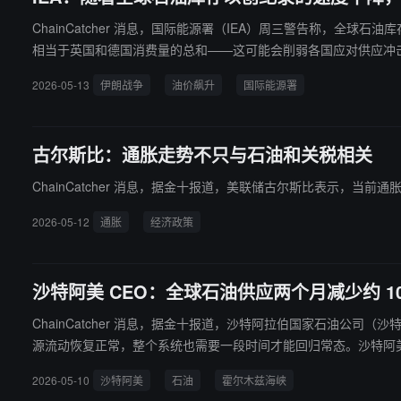
ChainCatcher 消息，国际能源署（IEA）周三警告称，全
相当于英国和德国消费量的总和——这可能会削弱各国应对供应冲击的缓冲能力。 报告表示：“由于进口国面临前所未有的中东石油供应中断，世界石油库存正以创纪
冲空间迅速缩小，这可能预示着未来价格将出现飙升。”
2026-05-13
伊朗战争
油价飙升
国际能源署
古尔斯比：通胀走势不只与石油和关税相关
ChainCatcher 消息，据金十报道，美联储古尔斯比表示，
2026-05-12
通胀
经济政策
沙特阿美 CEO：全球石油供应两个月减少约 10
ChainCatcher 消息，据金十报道，沙特阿拉伯国家石油公司（沙特阿美）总裁兼
源流动恢复正常，整个系统也需要一段时间才能回归常态。沙特阿
2026-05-10
沙特阿美
石油
霍尔木兹海峡