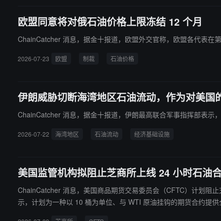
欧盟同意将对俄石油价格上限冻结 12 个月
ChainCatcher 消息，据金十报道，欧盟外交官称，欧盟各代表在
2026-07-23
欧盟
制裁
石油价格
伊朗威胁切断海湾地区石油流动，作为对美国
ChainCatcher 消息，据金十报道，伊朗最高联合军事指
2026-07-22
海湾地区
石油流动
经济基础设施
美国监管机构拟阻止芝商所上线 24 小时石油
ChainCatcher 消息，美国商品期货交易委员会（CFTC）计划阻
示，计划为一种以 10 桶为单位、与 WTI 原油挂钩的期货合约
一天时间进行干预，否则该合约将可上市交易。据知情人士透露，CFTC 计划阻止 CME 的自我认证。 CFTC 主席迈克尔·塞利格