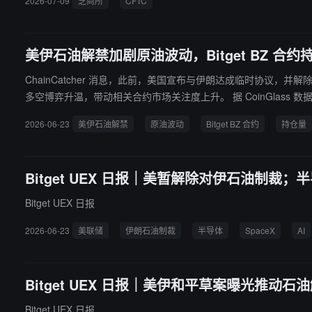
2026-07-09
芝商所
CFTC
CME 就同一产品提交的另一份申请（需经过 45 天审查期）仍在
美伊石油解禁加剧原油波动，Bitget BZ 合约
ChainCatcher 消息，此前，美国宣布与伊朗达成临时协议，并解除
多空博弈升温，带动相关合约市场关注度上升。 据 CoinGlass 数据显示，当前 BZ 合约全网总持仓量达 7346.59 万美元。其中，Bitget BZ 合约持仓量达 1254.37 万美元，以 17.07% 的市占率位居全球第
二。 目前，Bitget 已全面深化全景交易所（UEX）生态，涵盖
2026-06-23
美伊石油解禁
原油波动
Bitget BZ 合约
持仓量
Bitget UEX 日报｜美暂解除对伊石油制裁
Bitget UEX 日报
2026-06-23
美联储
伊朗石油制裁
半导体
SpaceX
AI
Bitget UEX 日报｜美伊和平草案曝光推动
Bitget UEX 日报