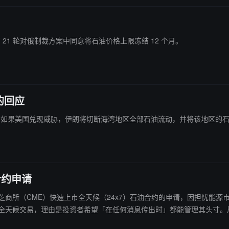
第 21 轮对俄制裁方案中同意将石油价格上限冻结 12 个月。
的回应
挥部表示，如果美国兑现威胁，伊朗将切断海湾地区全部石油流动，并将该地区
合约申请
止芝商所（CME）快速上市全天候（24x7）石油合约的申请，因担忧能源市场尚未准
提供全天候交易，理由是投资者希望「在任何消息传出时」都能管理其头寸。周
近几周已会见了壳牌、维多、英国石油公司和埃克森美孚等能源公司的高管。