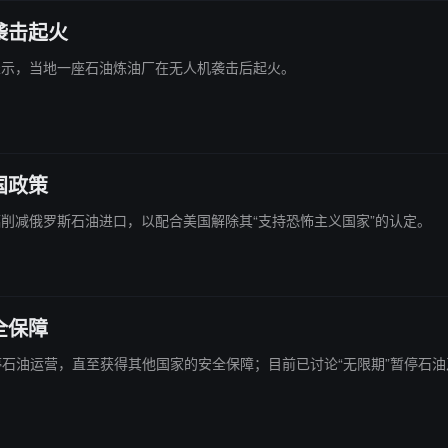
袭击起火
州长表示，当地一座石油炼油厂在无人机袭击后起火。
国政策
意大幅削减俄罗斯石油进口，以配合美国解除其“支持恐怖主义国家”的认定。
全保障
可能暂停石油运营，直至获得其他国家的安全保障；目前已讨论“无限期”暂停石