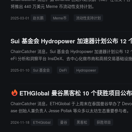
将推出 440 万美元 Meme 币流动性支持计划。
2025-03-01
赵长鹏
Meme币
流动性支持计划
Sui 基金会 Hydropower 加速器计划公布 1
ChainCatcher 消息，Sui 基金会 Hydropower 加速器计划
eFi 分析和洞察平台 InsiDeX、去中心化做市商和高频交易基础设施 Lotus 
edia Labs 以及
2025-01-10
Sui 基金会
DeFi
Hydropower
ETHGlobal 曼谷黑客松 10 个获胜项目公布
ChainCatcher 消息，ETHGlobal 于上周末在泰国曼谷举办了 De
ase 创始人兼负责人 Jesse Pollak 等众多以太坊生态重要参与者。 评委选出的十名决赛入围者专注于加密领域不断增长的领域，涉及 Meme 币、AI 代理、DAO 工具等。此次黑客松提供了 75 万美元的奖金
池，这也是 ETHGlobal 史上最大的奖金池。 获胜团队包括 AI DAO 工具 DAOGenie、ZK 排序器 Zubernetes、AI Web3 代理 Industry AI、健身 GameFi 项目 LootGO、Telegram DAO 机器人 minidao、DeS
2024-11-18
ETHGlobal
曼谷
黑客松
获胜项目
ci 项目 Cat In A Box、Telegram 对战游戏 BubbleWars、