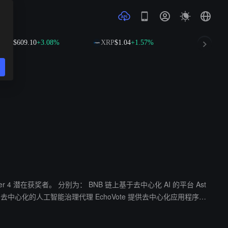
B
$609.10
+3.08%
XRP
$1.04
+1.57%
SOL
$76.25
+
于去中心化 AI 的平台 Ast
yer 去中心化的人工智能治理代理 EchoVote 提供去中心化应用程序的
量化基金平台 TradingFlow 链上数据平台 Visualyze