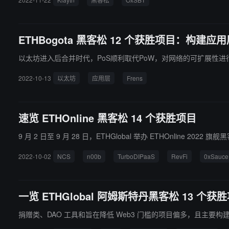
O、以及 Web3 网络小说 DAO X-Letter 等。（来源链接）
ETHBogota 黑客松 12 个获胜项目：构
以太坊进入后合并时代，PoS顺利取代PoW，对网络的可扩展性
2022-10-13
以太坊
应用层
Frens
速览 ETHOnline 黑客松 14 个获胜项目
9 月 2 日至 9 月 28 日，ETHGlobal 举办 ETHOnline 
2022-10-02
NCS
n00b
TurboDI​​PaaS
RevFi
0xSauce
一览 ETHGlobal 阿姆斯特丹黑客松 13 个获
捐赠类、DAO 工具和旨在降低 Web3 门槛的项目偏多，且主要构建在 Op