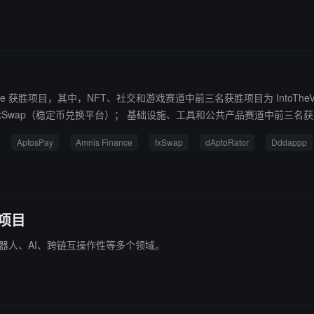
rcaster 链上声誉的游戏；HomeBas：一个地方发现用户最喜爱的链上应用程
k Singapore 获胜项目，其中，NFT、社交和游戏赛道中前三名获胜项目为 IntoThe
AptoRator、Dddappp、Delegate；Move 最具创新性赛
s；Web3 x AI 赛道中获胜项目为 aptscan.ai 和 SwapGPT。
AptosPay
Amnis Finance
fxSwap
dAptoRator
Dddappp
胜项目
 机器人、AI、跨链互操作性等多个领域。