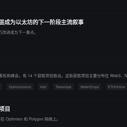
建应用层成为以太坊的下一阶段主流叙事
进行改进成为下一重点。
2022 旗舰黑客松和峰会，有 14 个获胜项目胜出，这些获胜项目主要分布在 Web3、NF
Optimizoooors
Kari
Telescope
WaterDrops
ETHOnline
胜项目
timism 和 Polygon 网络上。