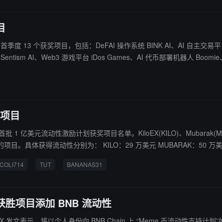
目
首季度 13 个获奖项目，包括：DeFAI 操作系统 BINK AI、AI 自主交易平台 Botz
Sentism AI、Web3 游戏平台 iDos Games、AI 代币部署机器人 Boomie
代理承诺框架 Kudo。 获奖项目可获得 5 万美元启动资金及 MVB 孵化支持。随着黑客松活动持续至
胜项目
布首批 1 亿美元流动性激励计划获奖项目名单。KiloEX(KILO)、Mubarak(MUBARA
 BROCCOLI714：50 万美元 TUT：50 万美元 BANANAS31：5
多交易所上市获取额外奖励，未获奖项目仍有机会参与下一批评选。
COLI714
TUT
BANANAS31
获胜项目添加 BNB 流动性
发文表示，将以个人身份向 BNB Chain 上 “Meme 币流动性支持计划”的每周获胜项目添