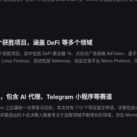
2 个获胜项目，涵盖 DeFi 等多个领域
公布 12 个获胜项目，其中包括 DeFi 聚合器 7k、点对点广告网络 AdToken、
Finance、流动性层 Nativerse、收益交易平台 Nemo Protocol、DeP
一个目前正处于保密状态的项目。 获胜项目将有机会深入了解 Sui，与其他开发者会面，接受导师指导，向 W
，包含 AI 代理、Telegram 小程序等赛道
vcon 之后最新一次黑客马拉松，本次共有 713 个项目提交申请，评委包括以太坊联合创始人
泰国境内加密货币扫码支付工具 ETHPark-QR、链游 Dark Factory、游戏启动平台 