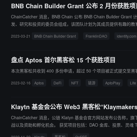
BNB Chain Builder Grant 公布 2 月份获胜项目
ChainCatcher 消息，BNB Chain 公布 BNB Chain Builde
发、研究和投资的委员会组成，该团队计划为其成员提供有趣的教育体
在链上访问。 据悉，BNB Chain 通过 BNB Chain Bu
2023-03-21
BNB Chain Builder Grant
FranklinDAO
identity.com
盘点 Aptos 首尔黑客松 15 个获胜项目
本次黑客松共收到 400 多份申请，超过 50 个项目被正式提交至黑
2023-02-16
Aptos
DeFi
NFT
链游
AptoPlay
Life
Klaytn 基金会公布 Web3 黑客松“Klaymake
ChainCatcher 消息，公链 Klatyn 基金会官方网站发布公告称
战以及资助和孵化机会。 获奖项目包括：DAO 金库、投票、灵魂 Token 智能合约服务 OxSBT、多链钱包追踪仪表板 Bento、Web3 广告应用 D-Ad、去中心化艺术生成平台 D-DALLE、韩国泡菜溢价指数分
析平台 Jonggane、去中心化捐赠平台 KlayGoods、DeFi 数据集成和
2022-11-22
Klaytn
黑客松
OxSBT