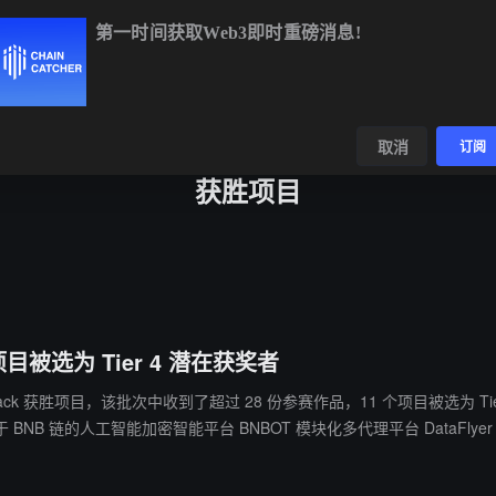
第一时间获取Web3即时重磅消息!
BTC
$65,110.30
+0.25%
ETH
$1,923.32
+0.46%
BN
数据
发现
取消
订阅
获胜项目
项目被选为 Tier 4 潜在获奖者
胜项目，该批次中收到了超过 28 份参赛作品，11 个项目被选为 Tier 4 潜在获奖者。 分别为： BNB 链上基
基于 BNB 链的人工智能加密智能平台 BNBOT 模块化多代理平台 DataFl
Pie 人工智能代理 Jam 去中心化小说创作和分享平台 NovelForge 去中心化的