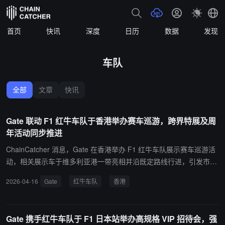
首页
快讯
深度
日历
数据
发现
车队
全部
文章
快讯
Gate 联动 F1 红牛车队于香港举办赛车巡游，跨界特展及周
年活动同步推进
ChainCatcher 消息，Gate 在香港举办 F1 红牛车队展示赛车巡游活
动，相关展示车于维多利亚港一带亮相并沿既定路线行进，引发市场
与公众关注。 此次巡游作为 Gate 与 F1 红牛车队跨界合作的重要线
2026-04-16
Gate
红牛车队
香港
下动作，将顶级赛车文化引入城市地标场景，强化品牌曝光与话题
度。 4 月 18 日至 24 日期间，Gate 还将在香港维多利亚港 K11 MU
SEA 海滨长廊推出“Racing the Future：竞速未来”户外跨界特展，届
Gate 携手红牛车队于 F1 日本站举办高规格 VIP 招待会，强
时将集中展示红牛车队赛车及相关装备，并设置互动体验区域。 作为