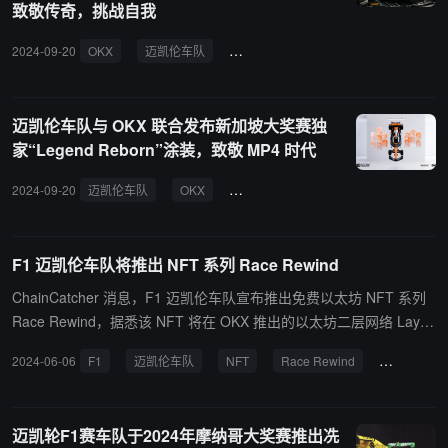
致敬传奇，挑战自我
2024-09-20
OKX
迈凯伦车队
“Legend Reborn”涂装
迈凯伦车队与 OKX 联合发布新加坡大奖赛独
家“Legend Reborn”涂装，致敬 MP4 时代
2024-09-20
迈凯伦车队
OKX
Legend Reborn
赛车
F1 迈凯伦车队将推出 NFT 系列 Race Rewind
ChainCatcher 消息，F1 迈凯伦车队宣布推出免费以太坊 NFT 系列
Race Rewind，据悉该 NFT 将在 OKX 推出的以太坊二层网络 Layer
X 上铸造。
2024-06-06
F1
迈凯伦车队
NFT
Race Rewind
以太坊
迈凯轮F1赛车队于2024年摩纳哥大奖赛推出冼