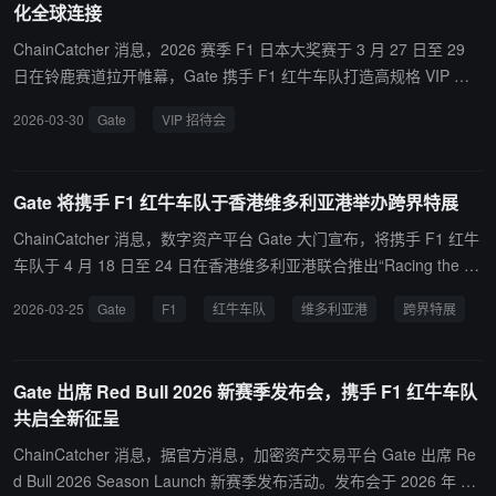
化全球连接
F1 红牛车队官方赞助商，Gate 此次展览将首次集中展示红牛车队 2
026 全新赛车及核心装备，并引入沉浸式互动体验区，还原顶级赛车
ChainCatcher 消息，2026 赛季 F1 日本大奖赛于 3 月 27 日至 29
工程与速度美学的融合场景。 此外，Gate 将于 4 月 20 日举行“Gate
日在铃鹿赛道拉开帷幕，Gate 携手 F1 红牛车队打造高规格 VIP 招
13 蓝毯仪式”，现场将进行 F1 红牛车队展示车揭幕及品牌合作展
待活动，邀请多位 KOL 及来自各大做市商、机构、项目方的嘉宾亲
2026-03-30
Gate
VIP 招待会
示。当晚，Gate 还将于香港瑰丽酒店举行周年高端晚宴活动，平台
临现场，在沉浸式观赛体验中展开多维度交流与互动。 活动期间，嘉
创始人及 CEO Dr. Han 将出席现场，届时预计将有超 300 位行业顶
宾于 Paddock Club 区域近距离观赛，并深入维修区了解赛车运作与
尖机构代表及合作伙伴受邀参与交流。
比赛策略，在专属区域享用顶级餐饮服务，在高规格接待与沉浸式氛
Gate 将携手 F1 红牛车队于香港维多利亚港举办跨界特展
围中，全方位体验 F1 赛事的竞技魅力与观赛礼遇。 作为红牛车队官
方赞助商，Gate 品牌标识在赛车尾翼、车手装备等多处露出。日本
ChainCatcher 消息，数字资产平台 Gate 大门宣布，将携手 F1 红牛
既是 F1 赛历中的关键分站之一，也是 Gate 合规布局的重要市场。
车队于 4 月 18 日至 24 日在香港维多利亚港联合推出“Racing the Fu
目前，Gate Japan 已取得日本金融厅（FSA）颁发的加密货币交易
ture：竞速未来”户外跨界特展。作为 Gate 品牌 13 周年全球庆典的
2026-03-25
Gate
F1
红牛车队
维多利亚港
跨界特展
所经营许可。结合本次活动，Gate 持续提升国际品牌影响力，并拓
重要亮点，活动选址于地标性文化商业空间 K11 MUSEA（海滨长
展与全球用户及合作伙伴的连接。
廊），占地 238 平方米，面向公众开放，通过赛车工程展示与沉浸式
互动体验，呈现速度文化与科技元素的融合。 作为 F1 红牛车队官方
Gate 出席 Red Bull 2026 新赛季发布会，携手 F1 红牛车队
赞助商，Gate 此次展览将首次集中展示红牛车队 2026 全新赛车及
共启全新征呈
核心装备，并引入沉浸式互动体验区，还原顶级赛车工程与速度美学
的融合场景。冠军车手 Max Verstappen 及车手 Isack Hadjar 的赛车
ChainCatcher 消息，据官方消息，加密资产交易平台 Gate 出席 Re
服、装备及手套等展品将同步亮相，Max Verstappen 的车手巨型头
d Bull 2026 Season Launch 新赛季发布活动。发布会于 2026 年 1