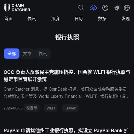
首页
快讯
深度
日历
数据
发现
银行执照
全部
文章
快讯
OCC 负责人反驳民主党施压指控，国会就 WLFI 银行执照与
稳定币监管展开激辩
ChainCatcher 消息，据 CoinDesk 报道，美国众议院金融服务委员
会就稳定币监管及 World Liberty Financial（WLFI）银行执照申请举
行听证会。货币监理署（OCC）署长乔纳森·古尔德否认为特朗普“背
2026-06-05
稳定币
WLFI
Kraken
书”，并指出其机构所受的唯一政治压力来自民主党议员，而非特朗
普。民主党方面则以 WLFI 与外国投资者及涉嫌违规机构（包括 Bina
nce）的关联为由，质疑其银行执照申请的合规性。此外，联邦存款
PayPal 申请犹他州工业银行执照，拟设立 PayPal Bank 扩
保险公司（FDIC）主席特拉维斯·希尔表示，将于近期提出要求稳定