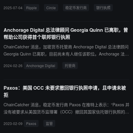
准将使它们受到联邦监管，并更接近美国金融体系的核心。获得执照
2025-07-04
Ripple
Circle
稳定币发行商
银行执照
将使这两家公司受到货币监理署（OCC）的监管，需遵守与传统银行
相同的资本、流动性和风险标准。 亚特兰大联邦储备银行支付专家克
里斯·科尔森表示，这对加密货币来说很重要，主要是因为这表明稳定
Anchorage Digital 总法律顾问 Georgia Quinn 已离职，曾
币将真正进入金融主流。此外，获得银行执照还意味着这两家公司可
帮助公司获得首个联邦银行执照
以作为联邦监管的托管人，持有稳定币储备，并可能接入美联储的实
时支付系统。他强调，“Circle 和 Ripple 的举动模糊了金融科技和传
ChainCatcher 消息，加密货币托管商 Anchorage Digital 总法律顾问
统银行业务之间的界限”，这对现有银行构成重大竞争。
Georgia Quinn 已离职，目前尚未有人继任该职位。Anchorage 法律
团队目前向首席运营官汇报工作。Quinn 继续为该公司提供咨询，并
2024-02-26
Anchorage Digital
托管商
协助寻找继任者。 Anchorage 首席执行官 Nathan McCauley 去年 1
1 月底在公司 Slack 频道发布的消息截图显示，Georgia Quinn 于 20
20 年加入该银行担任总法律顾问，并对帮助该公司获得美国加密货
Paxos：美国 OCC 未要求撤回银行执照申请，且申请未被
币公司首个联邦银行执照的工作起到了关键作用。消息中提到，Quin
拒
n “决定休息一段时间”。 Quinn 告诉 Business Insider，她的离职与
Anchorage 的监管状况无关，并且她对自己离职感到满意，因为她的
ChainCatcher 消息，稳定币发行商 Paxos 在推特上表示：“Paxos 并
团队正在加强合规计划。
没有被要求从美国货币监理署（OCC）撤回其国家信托银行执照的申
请，也没有被拒绝该执照。Paxos 继续与 OCC 进行建设性的合作。”
2023-02-09
Paxos
监管
今日早前，消息人士表示，美联储和 OCC 正进行大规模加密货币去