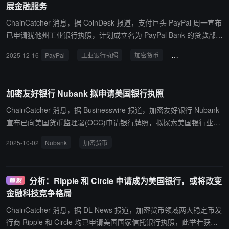
展金融服务
币发行方建立客户身份识别计划的新规则。美联储监管副主席米歇尔·
鲍曼则就加密交易所 Kraken 获批美联储主账户一事作出说明，强调
ChainCatcher 消息，据 CoinDesk 报道，支付巨头 PayPal 周一宣布
该账户权限有限，初始期限为 12 个月，期间将密切观察并为制定正
已申请犹他州工业银行执照，计划成立名为 PayPal Bank 的贷款部
式规则积累经验。
门。该银行将为小型企业提供商业贷款解决方案，并为其他客户提供
2025-12-16
PayPal
工业银行执照
加密货币
PayPal Bank
利息储蓄账户服务。PayPal 同时已向联邦存款保险公司申请存款保
险。 作为 PYUSD 稳定币的运营商，PayPal 近期积极拓展加密货币
业务，已推出钱包间加密货币转账功能和"使用加密货币支付"商户服
加密友好银行 Nubank 拟申请美国银行执照
务。
ChainCatcher 消息，据 Businesswire 报道，加密友好银行 Nubank
宣布已向美国货币监理署(OCC)申请银行牌照，拟探索美国银行业
务，若获批将使得该行能在美国市场提供存款账户、信用卡、贷款和
2025-10-02
Nubank
加密货币
数字资产托管服务，据悉 Nubank 已于去年推出加密货币转账功能，
允许用户通过钱包发送和接收加密资产，支持比特币、以太坊和 Sola
na 网络。
分析：Ripple 和 Circle 申请成为美国银行，或将改变
金融科技竞争格局
ChainCatcher 消息，据 DL News 报道，加密货币领域两大稳定币发
行商 Ripple 和 Circle 均已申请美国国家信托银行执照，此举若获批