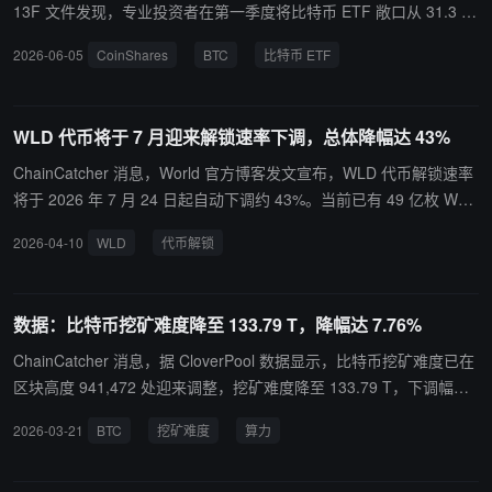
旗下 Global Dollar（USDG）等受监管产品流通量增长，主要金融机
13F 文件发现，专业投资者在第一季度将比特币 ETF 敞口从 31.3 万
构仍预计稳定币市场到本十年末可达数万亿美元规模。
枚 BTC 减少至 26.1 万枚 BTC，减少了 5.2 万枚，降幅达 17%。这
2026-06-05
CoinShares
BTC
比特币 ETF
些持仓的总价值下降 35% 至 178 亿美元，而 13F 申报者持有的美国
比特币 ETF 资产份额从 24.7% 降至 20.8%。 抛售主要集中在对冲
基金和券商，这两类机构约占总减持规模的 96%。对冲基金减持 31,
WLD 代币将于 7 月迎来解锁速率下调，总体降幅达 43%
400 枚 BTC（降幅 39%），券商减持 18,800 枚 BTC（降幅 5
3%）。相比之下，持仓规模最大的专业投资者类别——投资顾问
ChainCatcher 消息，World 官方博客发文宣布，WLD 代币解锁速率
（持有 150,300 枚 BTC）仅减持 5.9%。银行则将其比特币 ETF 持
将于 2026 年 7 月 24 日起自动下调约 43%。当前已有 49 亿枚 WLD
仓增加了一倍以上，季度内增持 7,800 枚 BTC。 CoinShares 数字资
（占总供应量 49%）完成解锁，其中约 33 亿枚处于流通状态。 具体
2026-04-10
WLD
代币解锁
产分析师 Matt Kimmell 表示：“这一数据集与比特币市场在下跌行情
来看，World 社区部分解锁速率将从每日 320 万枚降至 160 万枚，
中的历史表现一致，杠杆和策略性仓位正在出清。”
降幅 50%；团队及投资者部分解锁速率将从每日 190 万枚降至 130
万枚，降幅 32%。整体解锁量将由约每日 510 万枚降至约 290 万
数据：比特币挖矿难度降至 133.79 T，降幅达 7.76%
枚。 WLD 采用持续线性解锁机制，无一次性大额解锁（cliff）。此次
速率下调源于既定链上合约安排，旨在逐步降低抛压节奏。
ChainCatcher 消息，据 CloverPool 数据显示，比特币挖矿难度已在
区块高度 941,472 处迎来调整，挖矿难度降至 133.79 T，下调幅度
为 7.76%，创下自 2026 年内迄今以来第二大降幅。当前全网算力 9
2026-03-21
BTC
挖矿难度
算力
33.51 EH/s，分析显示下次比特币挖矿难度预计还将进一步下调。