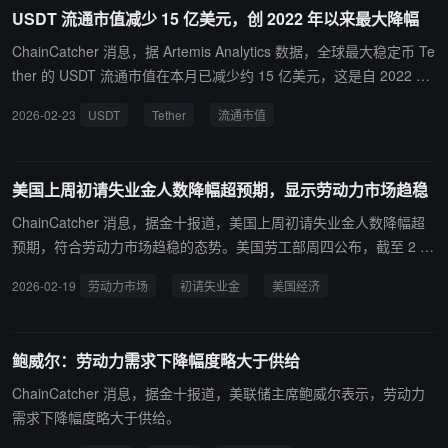
USDT 流通市值减少 15 亿美元，创 2022 年以来最大降幅
ChainCatcher 消息，据 Artemis Analytics 数据，全球最大稳定币 Te
ther 的 USDT 流通市值在本月已减少约 15 亿美元，这是自 2022 年
12 月 FTX 交易所崩盘以来的最大月度降幅。此前，USDT 自美国前
2026-02-23
USDT
Tether
流通市值
总统特朗普重返白宫以来，呈现出持续增长的趋势。此次下降也紧随
1 月的轻微回落之后。
美国上周初请失业金人数降幅超预期，显示劳动力市场趋稳
ChainCatcher 消息，据金十报道，美国上周初请失业金人数降幅超
预期，符合劳动力市场趋稳的态势。美国劳工部周四公布，截至 2 月
14 日当周，经季节性调整后的初请失业金人数下降 2.3 万人，至 20.
2026-02-19
劳动力市场
初请失业金
美国经济
6 万人，经济学家此前预计为 22.5 万人。初请失业金人数在 1 月底
一度跳升至 23.2 万人。美联储早前政策会议纪要显示，绝大多数与
会决策者认为劳动力市场状况已显现企稳迹象，但对劳动力市场下行
鲍威尔：劳动力需求下降幅度略大于供给
风险的担忧依然存在。
ChainCatcher 消息，据金十报道，美联储主席鲍威尔表示，劳动力
需求下降幅度略大于供给。