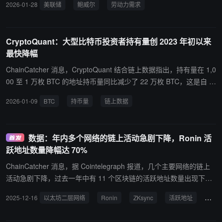
2026-01-28
美联储
鲍威尔
劳动力需求
CryptoQuant：大型比特币投资者持有量创 2023 年初以来
最快降幅
ChainCatcher 消息，CryptoQuant 结合链上数据指出，持有量在 1,0
00 至 1 万枚 BTC 的地址持币量同比减少了 22 万枚 BTC，这是自 2
023 年以来最快的降幅。值得注意的是，2021-2022 年也出现了类似
2026-01-09
BTC
持币量
链上数据
的情况，之后价格才达到峰值。
数据：年内多个网络的链上活动急剧下降，Ronin 活
跃地址数量降幅达 70%
ChainCatcher 消息，据 Cointelegraph 报道，几个主要网络的链上
活动急剧下降，过去一年中有 11 个区块链的活跃地址数量出现下
降。其中 Ronin 跌幅最大，达70%，而比特币下跌 7.2%，多个以太
2025-12-16
以太坊二层网络
Ronin
ZKsync
活跃地址
交易
坊二层网络也榜上有名。 报道还称，以太坊底层活跃地址数量增加了
25%，交易量增加 20% 以上。然而，随着与空投相关的活动降温，