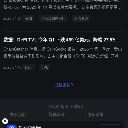
ChainCatcher 消息，据金十报道，美国 3 月谘商会领先指标月率录
得-0.7%，为 2023 年 10 月以来最大降幅。 谘商会领先指标是用于
预测经济周期变化的前瞻性指标体系，由美国谘商会（The Conferen
2025-04-21
美国
谘商会领先指标
经济衰退
ce Board）发布，包含 10 项经济变量，通过综合数据反映未来 3-6
个月的经济趋势‌。‌当指标连续下降时，可能预示经济衰退风险；反之
则暗示扩张信号。
数据：DeFi TVL 今年 Q1 下跌 489 亿美元，降幅 27.5%
ChainCatcher 消息，据 CoinGecko 报告，2025 年第一季度，受山
寨币价格普遍下跌影响，去中心化金融（DeFi）锁定总价值（TVL）
下降 27. 5%，下跌 489 亿美元。 其中，以太坊 TVL 减少约 400 亿
2025-04-17
DeFi
TVL
美元，市场份额从 63. 5%降至 56. 6%。Solana 和 Base 市场份额有
所上升，但用户存款同样回调。新兴公链 Berachain TVL 达 52 亿美
元，位列第六。
加载更多
Copyright © 2023
关于我们
媒体资源
隐私政策
风险提示
招聘
ChainCatcher