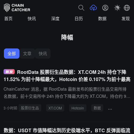
首页
快讯
深度
日历
数据
发现
降幅
全部
文章
快讯
RootData 股票衍生品数据：XT.COM 24h 持仓下降
11.52% 为前十降幅最大，Hotcoin 价差 0.107% 为前十最高
ChainCatcher 消息，据 RootData 最新发布的股票衍生品交易所排
名数据，前十交易所中 24h 持仓下降最大的为 XT.COM，持仓约 9.5
9 亿美元，下降 11.52%；价差最大的为 Hotcoin，价差 0.107%。 据
3 小时前
股票衍生品
XT.COM
Hotcoin
数据
RootData
悉，该价差为 24h 成交额加权后的价差，数值越高通常代表交易成本
越高。
数据：USDT 市值降幅达到历史极端水平，BTC 反弹面临流