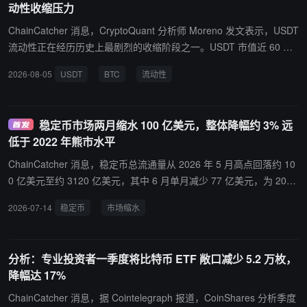
动性收缩压力
ChainCatcher 消息，CryptoQuant 分析师 Moreno 发文表示，USDT
流动性正在经历历史上最剧烈的收缩阶段之一。USDT 市值近 60 日
变化降至约减少 40 亿美元，接近历史最负值水平。同时，流动性收
2026-08-05
USDT
BTC
流动性
缩仍在加速，过去 11 天内 USDT 供应量减少约 8.7 亿美元，表明这
并非单纯由此前赎回造成的滞后影响。稳定币是加密市场最直接的可
用流动性来源，USDT 持续扩张通常伴随 BTC 更强的价格表现，而
稳定币市场两月缩水 100 亿美元，整体降幅约 3% 远
长期收缩阶段往往对应需求疲软、市场回调和风险偏好下降。不过，
低于 2022 年熊市水平
USDT 流向与 BTC 价格之间的相关性并不能证明直接因果关系，二
者可能共同受到风险规避情绪影响，赎回压力与现货抛售同步出现。
ChainCatcher 消息，稳定币总流通量从 2026 年 5 月高点回落约 10
当前 BTC 下跌并非孤立事件，而是在市场主要流动性来源之一持续
0 亿美元至约 3120 亿美元，其中 6 月单月减少 77 亿美元，为 2022
萎缩的背景下发生，这也解释了近期反弹难以持续的原因。若要改善
年 Terra-Luna 事件以来最大单月美元降幅。Tether USDT 供应量从
2026-07-14
稳定币
市场缩水
市场环境，需要看到 USDT 60 日变化企稳、每日供应收缩放缓，并
约 1900 亿美元降至约 1840 亿美元，Circle USDC 从近 800 亿美元
重新进入扩张阶段。
降至约 730 亿美元。不过整体降幅仅约 3%，远低于 2022-2023 年
熊市期间逾 26% 的收缩。 市场参与者认为此次波动属于强劲长期增
分析：专业投资者一季度将比特币 ETF 敞口减少 5.2 万枚，
长趋势中的正常调整，此前稳定币市值在两年内已翻倍。此前 2025
降幅达 17%
年末至 2026 年初也曾出现约 90 亿美元的回落，随后重返历史新
高。积极面包括 GENIUS Act 等监管进展推动新竞争者入场，Paxos
ChainCatcher 消息，据 Cointelegraph 报道，CoinShares 分析季度