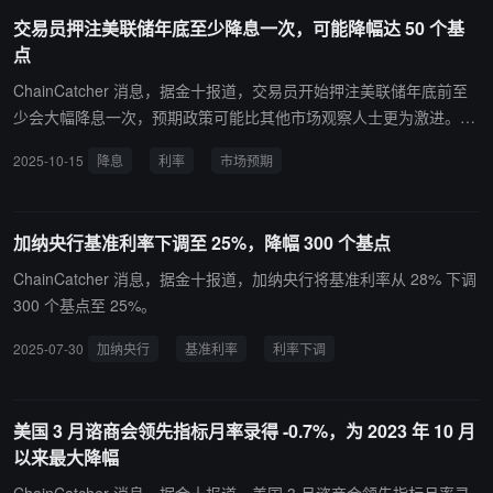
多个以太坊二层网络的使用率出现下滑，其中最为显著的是 ZKsyn
交易员押注美联储年底至少降息一次，可能降幅达 50 个基
c，其交易量下降 90%。
点
ChainCatcher 消息，据金十报道，交易员开始押注美联储年底前至
少会大幅降息一次，预期政策可能比其他市场观察人士更为激进。与
担保隔夜融资利率（SOFR）挂钩的期权近期交易活动显示，市场正
2025-10-15
降息
利率
市场预期
在加大对半个百分点降息的布局，可能发生在本月稍晚的会议或 12
月会议。这一预期超过了目前利率掉期中已计入的两次各 25 个基点
的降息。
加纳央行基准利率下调至 25%，降幅 300 个基点
ChainCatcher 消息，据金十报道，加纳央行将基准利率从 28% 下调
300 个基点至 25%。
2025-07-30
加纳央行
基准利率
利率下调
美国 3 月谘商会领先指标月率录得 -0.7%，为 2023 年 10 月
以来最大降幅