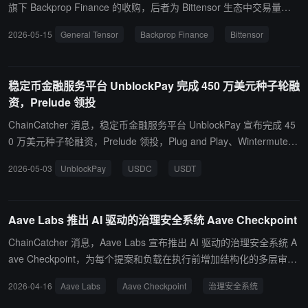
kpack 表示，相关服务预计从 6 月起陆续上线，代币化股票初期将在
旗下 Backprop Finance 的收购，后者为 Bittensor 生态中交易量最
Solana 上支持钱包、DeFi 协议及 24/7 交易，未来可能扩展至更多
大的去中心化交易平台之一。交易完成后，General Tensor 将覆盖 B
2026-05-15
General Tensor
Backprop Finance
Bittensor
区块链。
ittensor 网络约三分之一交易量。此前 General Tensor 已通过 Pre-S
eed 和 Seed 轮融资累计获得 500 万美元，投资方包括 Digital Curre
ncy Group（DCG）、Lvna Capital，以及由 Lok Lee 执掌、获 Gold
稳定币金融服务平台 UnblockPay 完成 450 万美元种子轮融
man Sachs 支持的 Good Morning Holdings。Backprop Finance 目
资，Prelude 领投
前主要服务 Bittensor Dynamic TAO（dTAO）子网 Alpha 代币交
易，提供代币兑换、子网筛选。
ChainCatcher 消息，稳定币金融服务平台 UnblockPay 宣布完成 45
0 万美元种子轮融资，Prelude 领投，Plug and Play、Wintermute、
Reverie、Signature Ventures、Triaxis Capital、Crescera Capital
2026-05-03
UnblockPay
USDC
USDT
以及一批天使投资人参投，新资金将支持其构建受监管金融产品，帮
助企业将稳定币集成到日常财务运营中并支持企业用户在法币与 US
DC 和 USDT 等主流稳定币之间进行无缝兑换。
Aave Labs 推出 AI 驱动的治理安全系统 Aave Checkpoint
ChainCatcher 消息，Aave Labs 宣布推出 AI 驱动的治理安全系统 A
ave Checkpoint，为每个提案和负载在执行前增加结构化的多层审查
流程。据悉，Checkpoint 的工作流程分为两个阶段：自动 AI 分析阶
2026-04-16
Aave Labs
Aave Checkpoint
治理安全系统
段，当新提案提交时，系统自动获取链上数据、提案源代码和 IPFS