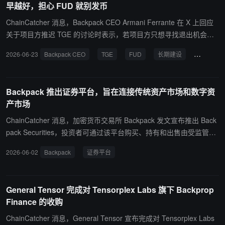
早越好，担心 FUD 就别发币
ChainCatcher 消息，Backpack CEO Armani Ferrante 在 X 上回应
关于项目方推迟 TGE 的讨论时表示，若项目方只想寻找退出机会，
推迟 TGE 无妨；但若目标是长期建设并赢得市场，“昨天就该做 TG
2026-06-23
Backpack CEO
TGE
FUD
长期建设
流动性
E”；若担心市场恐慌情绪（FUD），则根本不应发行代币。 Ferrante
自称是“熊市铸造与 TGE 的惯犯”，认为市场时机其实无关紧要。此番
言论回应了用户 @AleyProbably 的观点，后者认为若所有推迟 TGE
Backpack 推出证券平台，旨在连接传统资产市场和数字资
的项目当初按时完成空投，市场状况会好得多，因为“市场需要流动
产市场
性，空投是获得流动性的最佳方式之一”。
ChainCatcher 消息，加密货币交易所 Backpack 发文宣布推出 Back
pack Securities，投资者可通过该平台购买、持有和出售由受监管的
美国证券基础设施支持的真实股票，享有股息、公司行为及 ACAT
2026-06-02
Backpack
证券平台
S、DTCC 等体系下的权益，同时，可将持仓转换为在 Solana 等公链
上可自由转移、24/7 交易的代币化证券。订单直接进入美股市场的流
动性池，成交价格反映真实市场价格。 该平台包括两部分：一是受美
General Tensor 完成对 Tensorplex Labs 旗下 Backprop
国监管的券商与托管服务，允许用户真实持有美国股票，并享有现金
Finance 的收购
分红、公司行动等传统券商权益；二是与 Solana 代币化协议 Sunris
e 合作，将用户持有的股票转换为可在链上流通的代币化证券。 Bac
ChainCatcher 消息，General Tensor 宣布完成对 Tensorplex Labs