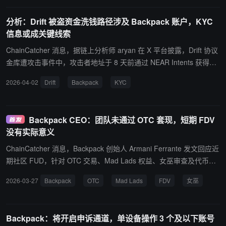
文本，将参数与治理规范进行交叉比对，使用 Seatbelt 模拟输出检查
提案执行路径，运行 60 多个专门的安全分析代理进行漏洞检测、De
分析：Drift 被盗资金洗钱路径涉及 Backpack 账户，KYC
Fi 特定风险分析、代理升级安全性检查等，并生成带通过/失败结论
信息或成关键线索
的结构化审计报告；强制人工审查阶段，每份 AI 生成的报告需至少
两人独立签名确认后方可视为审查完成。Checkpoint 涵盖 Aave V
ChainCatcher 消息，据链上分析师 aryan 在 X 平台披露，Drift 协议
3、V4、GHO 和 Aptos-v3 协议，包含 5 个自定义 Aave 治理技能和
金库遭攻击事件中，攻击者地址于 8 天前通过 NEAR Intents 获得资
52 个外部安全技能。
金但一直未活跃，直至从 Drift 金库收到大额资产。 攻击者将资金转
2026-04-02
Drift
Backpack
KYC
移至多个洗钱地址，值得注意的是，这些洗钱地址均于昨日通过 Bac
kpack 获得资金，而 Backpack 应该对这些账户进行过 KYC 认证。
随后洗钱地址通过 Wormhole 将资金转移至以太坊地址，该地址曾通
Backpack CEO：团队未通过 OTC 套现，短期 FDV
过 Tornado Cash 获得资金。
没有实际意义
ChainCatcher 消息，Backpack 创始人 Armani Ferrante 发文回应近
期社区 FUD，针对 OTC 交易、Mad Lads 权益、女巫审查及代币价
格等话题进行说明。 Armani 表示，团队不会通过 OTC 出售自己的
2026-03-27
Backpack
OTC
Mad Lads
FDV
女巫
代币来套现，其此前关于 OTC 的言论仅是帮助买家寻找代币。所有
在 TGE 之前持有 Mad Lads 代币的用户都将保留其 Backpack VIP
身份，新用户则不享有此身份。 此外，Armani 强调 TGE 后 24 小时
Backpack：将开启申诉通道，单设备操作 3 个及以下账号
或一周的 FDV 值并不具有实际意义，短期 FDV 并非核心衡量指标，