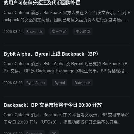
的用户可获积分返还及代币回购补偿
团队利益与代币成功深度绑定，若代币价格归零，团队将无法获得收
益。 针对女巫审查，其承认团队此前的处理方式过于机械，未充分考
ChainCatcher 消息，Backpack 官方人员在 X 平台发文表示，针对 B
量社区维度的复杂性，目前团队正在重新审查相关案例。目前该团队
ackpack 的女巫判定问题，团队已与反女巫负责人进行深度沟通。由
正继续推进女巫案例审查并回归开发工作。
于执行层面坚持“单人单号”的合规底线，导致部分华语用户受到影
2026-03-24
Backpack
女巫判定
申诉通道
响。 Armani 及核心团队准备立即开启申诉通道并设立“3 号准则”：
凡是一个设备操作过 3 个及以下账号且被判定为女巫的用户，经人工
申诉核实后，将返还 50%以上的积分。此外，Backpack 团队将在未
Bybit Alpha、Byreal 上线 Backpack（BP）
来几天内启动专项计划，通过在二级市场回购代币的方式，定向补偿
符合要求的用户。
ChainCatcher 消息，Bybit Alpha 及 Byreal 现已支持 Backpack（B
P）交易。 BP 是 Backpack Exchange 的原生代币。BP 价格现报 0.
23 美金，市值 $236.35M。
2026-03-23
Bybit Alpha
Byreal
Backpack
Backpack：BP 交易市场将于今日 20:00 开放
ChainCatcher 消息，Backpack 在 X 平台发文表示，BP 交易市场将
于今日 20:00 开放（UTC+8），提现功能将在开盘后不久开启。
2026-03-23
Backpack
BP