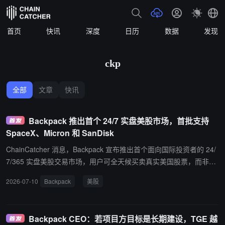
首页
快讯
深度
日历
数据
发现
ckp
全部
文章
快讯
Backpack 推出首个 24/7 实盘美股市场，首批支持
SpaceX、Micron 和 SanDisk
ChainCatcher 消息，Backpack 宣布推出首个面向国际投资者的 24/
7/365 实盘美股交易市场，用户可全天候买卖真实美国股票，而非合
成衍生品。首批支持的股票包括 SpaceX（SPCX）、Micron（MU）
2026-07-10
Backpack
美股
和 SanDisk（SNDK）。 Backpack 表示，平台提供真实股权持有、
即时结算及持续价格发现，并支持使用法币或稳定币入金。此外，平
台还支持这些资产在 Solana 上的代币化版本，用户可在 Backpack
Backpack CEO：若项目方目标是长期建设，TGE 越
平台上实现传统证券与代币化股票之间的 1:1 转换。