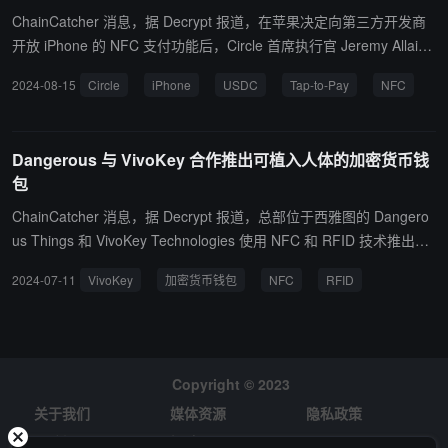
的乐趣。 UXUY 创始人 Kevin 表示：“UXUY Telegra
ChainCatcher 消息，据 Decrypt 报道，在苹果决定向第三方开发商
m 钱包积极接入 BNB 生态，目前 PancakeSwap、F
开放 iPhone 的 NFC 支付功能后，Circle 首席执行官 Jeremy Allaire
our.Meme 等热门 DApp 已完成集成，极大降低了 Te
预测，使用 Circle 稳定币 USDC 在 iPhone 上进行的点击支付（Tap-
2024-08-15
Circle
iPhone
USDC
Tap-to-Pay
NFC
legram 9 亿用户触达 BNB Chain 的门槛。我们欢迎
to-Pay）功能将"很快到来"。不过他随后澄清，Circle 与苹果没有任
更多项目方加入我们，持续激活 BNB Chain 的无限
何关系，与 Apple Pay 也没有任何关系，并解释说苹果开放 NFC 的
潜力。”
举措将使 Web3 和加密钱包能够"调用 NFC 进行交易"。
Dangerous 与 VivoKey 合作推出可植入人体的加密货币钱
包
ChainCatcher 消息，据 Decrypt 报道，总部位于西雅图的 Dangero
us Things 和 VivoKey Technologies 使用 NFC 和 RFID 技术推出可
以植入人体皮下的加密货币钱包，以实现安全的加密货币交易。 据官
2024-07-11
VivoKey
加密货币钱包
NFC
RFID
方人员介绍，“这些钱包是硬件钱包，用于发送加密货币。你的手机
应用程序是你的界面，但它没有任何私钥。私钥和比特币交易或加密
交易的实际签名都是在芯片中完成的。”植入式设备 Apex Flex 的零
售价为 349 美元。 目前支持几种不同的比特币和加密货币钱包。包
括：Satochip 钱包、Seedkeeper 应用程序和 Status IM 钥匙卡钱
Copyright © 2023
包。这些钱包适用于不同的区块链网络。 Dangerous Things 和 Vivo
关于我们
媒体资源
隐私政策
Key 分别于 2013 年和 2017 年成立，专门研究定制安装在人体内的
风险提示
招聘