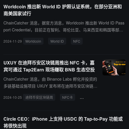
Worldcoin 推出新 World ID 护照认证系统，在部分亚洲和
南美国家试行
ChainCatcher 消息，据官方消息，Worldcoin 推出新 World ID Pass
port Credential，目前正在智利、哥伦比亚、马来西亚和韩国等部分
国家进行试行。 据悉，新 World ID Credentials 允许个人将有效形式
2024-11-29
Worldcoin
World ID
NFC
的身份证件（从支持 NFC 的护照开始）连接到他们的 World ID，而
无需与 TFH、世界基金会或任何其他第三方共享任何信息。
UXUY 在迪拜币安区块链周推出 NFC 卡，嘉
宾可通过 Tap2Earn 现场赚取 BNB 生态空投
ChainCatcher 消息，由 Binance Labs 孵化并投资的
多链基础设施项目 UXUY 宣布将在迪拜币安区块链周
2024 期间推出限量 NFC 卡片，到场嘉宾只需用手机
2024-10-25
迪拜币安区块链周
NFC卡
UXUY
轻触 NFC 卡片，即可极速创建 UXUY Telegram 钱
包，并领取随机的 BNB Chain 生态空投。 本次生态
空投涵盖 BNB、FDUSD 以及其他热门生态代币，每
Circle CEO：iPhone 上支持 USDC 的 Tap-to-Pay 功能或
份空投的金额和代币种类均为随机生成，增加了会议
将很快出现
的互动性和趣味性，让嘉宾体验线下 Tap2Earn 交互