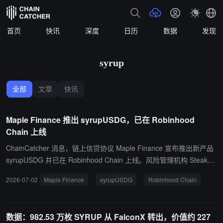
首页
快讯
深度
日历
数据
发现
syrup
全部
文章
快讯
Maple Finance 推出 syrupUSDG，已在 Robinhood
Chain 上线
ChainCatcher 消息，链上信贷协议 Maple Finance 宣布推出新产品
syrupUSDG 并已在 Robinhood Chain 上线。风险管理机构 Steakho
use Financial 已批准 syrupUSDG 作为 Robinhood Earn 金库抵押
2026-07-02
Maple Finance
syrupUSDG
Robinhood Chain
品。 此次合作由 Morpho 提供金库基础设施，Paxos 负责 USDG 的
合规发行，Robinhood 则负责面向数百万用户的分发渠道。syrupUS
DG 目前已在以太坊和 Robinhood Chain 上可用，后续将支持更多
数据：982.53 万枚 SYRUP 从 FalconX 转出，价值约 227
链。