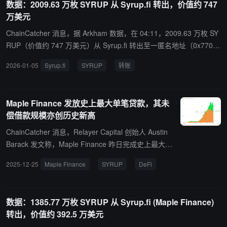
数据：2009.63 万枚 SYRUP 从 Syrup.fi 转出，价值约 747
万美元
ChainCatcher 消息，据 Arkham 数据，在 04:11，2009.63 万枚 SY
RUP（价值约 747 万美元）从 Syrup.fi 转出至一匿名地址（0x770
0...开头）。
2026-01-05
Syrup.fi
SYRUP
转账
Maple Finance 发放史上最大单笔贷款，其未
偿借款规模亦创历史新高
ChainCatcher 消息，Relayer Capital 创始人 Austin
Barack 发文称，Maple Finance 昨日完成史上最大单
笔贷款——5 亿美元，同时其未偿借款规模（outstan
2025-12-25
Maple Finance
SYRUP
DeFi
ding borrows）刷新历史新高，为 2025 年画下强劲
句号，成为 DeFi 领域最具代表性的增长案例之一。
Maple 原生代币 SYRUP 是 Relayer Capital 最高确定
数据：1385.77 万枚 SYRUP 从 Syrup.fi (Maple Finance)
性的核心持仓之一。
转出，价值约 392.5 万美元