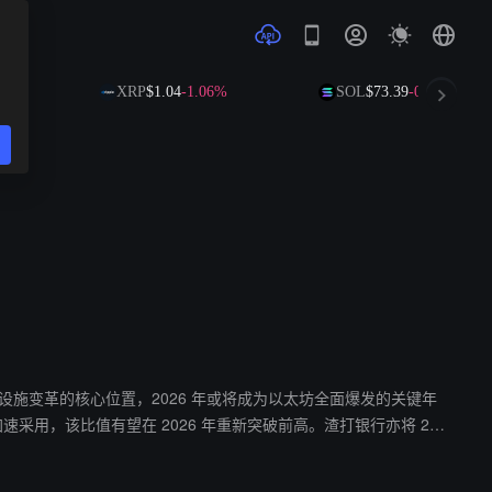
6%
XRP
$1.04
-1.06%
SOL
$73.39
-0.44%
新一轮金融基础设施变革的核心位置，2026 年或将成为以太坊全面爆发的关键年
户的加速采用，该比值有望在 2026 年重新突破前高。渣打银行亦将 202
上涨。根据历史相关性测算，若 ETH 价格达到 12,000 美元，Bit
420 万枚 ETH，并拥有约 10 亿美元现金。在当前条件下，预计可