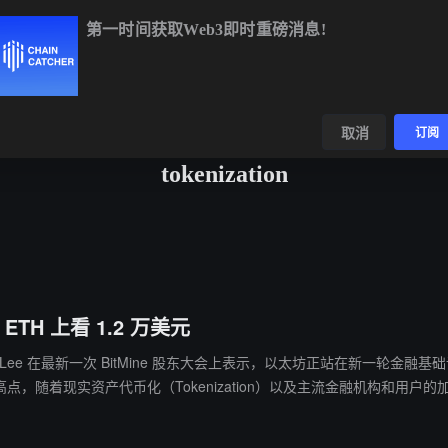
第一时间获取Web3即时重磅消息!
480.41
+0.71%
ETH
$1,902.35
+1.90%
BNB
$593.35
-0.4
数据
发现
取消
订阅
tokenization
TH 上看 1.2 万美元
联合创始人 Tom Lee 在最新一次 BitMine 股东大会上表示，以太坊正站在
汇率历史高点，随着现实资产代币化（Tokenization）以及主流金融机构和用
此背景下，Tom Lee 强调，BitMine 的商业模式将直接受益于以太坊价格
ne 还将从以太坊质押收益及充裕的现金储备中获得可观现金流。目前公司持有约 