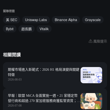
關聯標籤
美 SEC
Uniswap Labs
Binance Alpha
Grayscale
Bybit
趙長鵬
Vitalik
風險提示
相關閱讀
期權市場進入新範式：2026 H1 格局演變與關鍵
特徵
2026-08-03
早報｜歐盟 MiCA 全面實施一週，21 家穩定幣
發行商和超過 270 家加密服務商獲監管資質；微
2026-07-08
軟裁員 4800 人，Xbox 承擔約 3200 個崗位削減