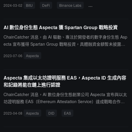
，解析此次發布背後的設計邏輯並現場解答社區提問。
2024-03-02
BitU
DeFi
Binance Labs
Nesa
Blum
Voo
AI 數位身份生態 Aspecta 獲 Spartan Group 戰略投資
ChainCatcher 消息，由 AI 驅動、專注於開發者的數字身份生態 Asp
ecta 宣布獲得 Spartan Group 戰略投資，具體融資金額暫未披露。
新資金將用於改進開發者數字身份產品 Aspecta ID 並在全球範圍內
2023-07-06
Aspecta
擴展開發者生態系統基礎設施，從而通過人工智能和區塊鏈技術建立
數據所有權、互操作性和用戶體驗的新範式。此前報導，數字身份生
態 Aspecta 於今年 3 月完成 350 萬美元種子輪融資，同時公布其旗
Aspecta 集成以太坊證明服務 EAS，Aspecta ID 生成內容
艦產品 Aspecta ID 的全球公開測試計劃。(來源鏈接)
和記錄將能在鏈上進行認證
ChainCatcher 消息，AI 數位身份生態創業公司 Aspecta 宣布與以太
坊證明服務 EAS（Ethereum Attestation Service）達成戰略合作，
其核心產品 Aspecta ID 將與 EAS 相互接入，完成接入以後，開發者
2023-04-08
Aspecta
DID
EAS
可以將 Aspecta ID 中展示的 AI 生成式內容以及記錄的足跡和成就在
鏈上進行認證，以最大化互操作性和可組合性。EAS 是由以太坊創始
成員及核心開發者共同創立的公共設施，用於鏈上及鏈下認證的創