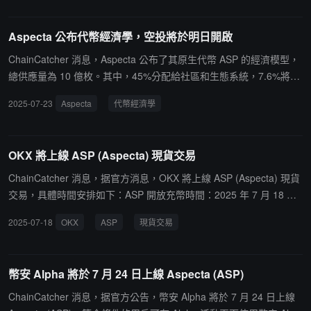
（前 18 小時）：擁有至少 225 個 Binance Alpha Points 的用戶可以
領取空投。第二階段（最後6小時）：持有至少200幣安Alpha積分的
Aspecta 公布代幣經濟學，空投將於明日開啟
用戶，即可參與空投，先到先得。若獎勵未全部發放完畢，積分門檻
將每小時自動降低10積分。請注意，領取空投將消耗 15 個幣安Alph
ChainCatcher 消息，Aspecta 公布了其原生代幣 ASP 的經濟模型，
a積分。用戶必須在24小時內在Alpha活動頁面確認領取，否則將被視
總供應量為 10 億枚。其中，45%分配給社區和生態系統，7.6%將在
為放棄領取。
TGE 時空投給用戶及社區支持者，6.7%分配給市場和更廣泛的區塊
2025-07-23
Aspecta
代幣經濟學
鏈用戶，0.7%用於盤前價格發現，30%用於社區和生態系統增長，2
0%分配給投資者，15%分配給早期貢獻者，3%用於流動性，17%分
配給基金會。官方還宣布，7 月 24 日 15:00 將開放空投資格和分配
OKX 將上線 ASP (Aspecta) 現貨交易
查詢，18:00 TGE 時空投代幣可領取。
ChainCatcher 消息，据官方消息，OKX 將上線 ASP (Aspecta) 現貨
交易，具體時間安排如下：ASP 開放充幣時間：2025 年 7 月 18 日
下午 4:00 (UTC+8)ASP集合競價時間段：2025 年 7 月 24 日下午 7:
2025-07-18
OKX
ASP
現貨交易
00 至 8:00 (UTC+8)ASP/USDT 現貨交易開盤時間：2025 年 7 月 24
日下午 8:00 (UTC+8)ASP 開放提幣時間：2025 年 7 月 25 日下午 8:
00 (UTC+8)
幣安 Alpha 將於 7 月 24 日上線 Aspecta (ASP)
ChainCatcher 消息，据官方公告，幣安 Alpha 將於 7 月 24 日上線