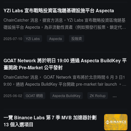
YZi Labs 宣布戰略投資區塊鏈基礎設施平台 Aspecta
ChainCatcher 消息，据官方消息，YZi Labs 宣布戰略投資區塊鏈基
礎設施平台 Aspecta，為非流動性資產（例如預發行股票、鎖定代
幣、私募股權、風險加權資產等）提供價格發現和生命周期流動性。
2025-07-10
YZi Labs
Aspecta
投融資
GOAT Network 將於明日 19:00 通過 Aspecta BuildKey 平
臺開啟 Pre-Market 公平發射
ChainCatcher 消息， GOAT Network 宣布將於北京時間 6 月 3 日1
9:00，通過 Aspecta BuildKey 平台開啟 pre-market fair launch 。本
輪為正式流通前的交易，不設白名單，面向所有用戶公開釋放 0.12%
2025-06-02
GOAT 網絡
Aspecta BuildKey
ZK Rollup
BTC
的代幣總供應，支持市場自由定價與社區優先參與。GOAT Network
是首個基於 BitVM2 與 zkMIPS 構建的比特幣原生 ZK Rollup ，致力
於提供無需托管、可持續的鏈上 BTC 收益。項目已獲得 OKX Ventur
一覽 Binance Labs 第 7 季 MVB 加速器計劃
es 、 Crypto . com 、 Amber Group 等機構支持。為配合本次啟
13 個入選項目
動， GOAT Network 團隊還將於北京時間 6 月 4 日 20:00 舉辦 AMA